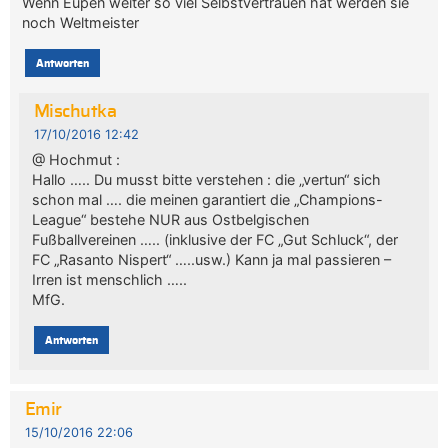
Wenn Eupen weiter so viel Selbstvertrauen hat werden sie
noch Weltmeister
Antworten
Mischutka
17/10/2016 12:42
@ Hochmut :
Hallo ….. Du musst bitte verstehen : die „vertun“ sich
schon mal …. die meinen garantiert die „Champions-
League“ bestehe NUR aus Ostbelgischen
Fußballvereinen ….. (inklusive der FC „Gut Schluck“, der
FC „Rasanto Nispert“ …..usw.) Kann ja mal passieren –
Irren ist menschlich …..
MfG.
Antworten
Emir
15/10/2016 22:06