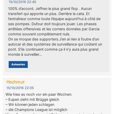
15/10/2016 22:45
100% d’accord. Jeffren le plus grand flop . Aucun
transfert qui apporte un plus. Derrière la cata. Et
l’entraîneur comme toute l’équipe aujourd’hui à côté de
ses pompes. Dufour doit toujours jouer. Les phases
arrêtées offensives et les corners données par Garcia
comme souvent complètement nuls.
On se moque des supporters.J’en ai rien à foutre d’un
autocar et des systèmes de surveillance qui coûtent un
pont. S’ils continuent comme ça il n’y aura plus grand
monde à surveiller…
Antworten
Hochmut
15/10/2016 22:05
Wie hies es noch vor ein paar Wochen:
– Eupen zieht mit Brügge gleich
– Wir können jeden schlagen
– die Champions League ist möglich