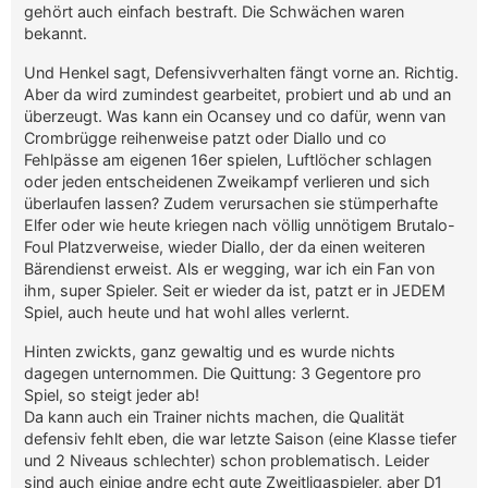
gehört auch einfach bestraft. Die Schwächen waren
bekannt.
Und Henkel sagt, Defensivverhalten fängt vorne an. Richtig.
Aber da wird zumindest gearbeitet, probiert und ab und an
überzeugt. Was kann ein Ocansey und co dafür, wenn van
Crombrügge reihenweise patzt oder Diallo und co
Fehlpässe am eigenen 16er spielen, Luftlöcher schlagen
oder jeden entscheidenen Zweikampf verlieren und sich
überlaufen lassen? Zudem verursachen sie stümperhafte
Elfer oder wie heute kriegen nach völlig unnötigem Brutalo-
Foul Platzverweise, wieder Diallo, der da einen weiteren
Bärendienst erweist. Als er wegging, war ich ein Fan von
ihm, super Spieler. Seit er wieder da ist, patzt er in JEDEM
Spiel, auch heute und hat wohl alles verlernt.
Hinten zwickts, ganz gewaltig und es wurde nichts
dagegen unternommen. Die Quittung: 3 Gegentore pro
Spiel, so steigt jeder ab!
Da kann auch ein Trainer nichts machen, die Qualität
defensiv fehlt eben, die war letzte Saison (eine Klasse tiefer
und 2 Niveaus schlechter) schon problematisch. Leider
sind auch einige andre echt gute Zweitligaspieler, aber D1