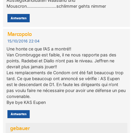
Abstiegskandidaten Waasland und
Mouscron…………………….schlimmer gehts nimmer
Antworten
Marcopolo
15/10/2016 22:04
Une honte ce que l’AS a montré!!
Van Crombrugge est faible, il ne nous rapporte pas des
points. Radebei et Diallo n’ont pas le niveau. Jeffren ne
devrait plus jamais jouer!!
Les remplacements de Condom ont été fait beaucoup trop
tard. Ce que beaucoup ont annoncé se vérifie : AS Eupen
est le descendant de D1. En faute les dirigeants qui n’ont
pas voulu faire ne nécessaire pour avoir une défense un peu
convenable.
Bye bye KAS Eupen
Antworten
gebauer