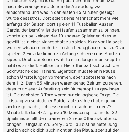
Die letzten 5 Spiele leider verpasst und mit frohem Mut
nach Beveren gereist. Schon die Aufstellung war
ernüchternd und was in den ersten 45 Minuten gezeigt
wurde desaströs. Dort spielt keine Mannschaft mehr wie
anfangs der Saison, dort spielen 11 Fussballer. Ausser
Garcia, der bemüht ist den Haufen zusammen zu bringen,
konnte ich bei keinem der 10 anderen Spieler er, dass er
gewillt ist in einer Mannschaft zu spielen. Kurz vor Halbzeit
wurden wir auch noch der Illusion beraugt auch mal zu 0 zu
spielen. 2 Einzelaktionen zu Anfang schienen das Spiel zu
kippen. Doch der Schein währte nicht lange, man knüpfte
nahtlos an die 1. Halbzeit an. Hier offenbart sich auch die
Scxhwäche des Trainers. Eigentlich musste er in Pause
schon Umstellungen vornehmen, aber spätestens nach
dem 1-2. Denn 55 Minuten waren genug Zeit um zu sehen,
dass mit dieser Aufstellung kein Blumentopf zu gewinnen
ist. Die nächsten 3 Tore waren nur ein logische Folge. Die
Leistung verschiedener Spieler aufzuzählen habn genug
andere gemacht, schliesse mich einfach an. in der 72.
Minute fällt das 4-2… ganze 10 Minuten sp¨ter in der 82.
Spielminute fällt dem trainer ein 2 neue Offensivkräfte zu
bringen… Unglaublich. Sorry Jordi, du bist ne nette Jung
und ich schick dich auch nicht an den Playa, aber auf der