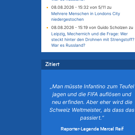
08.08.2026 - 15:32 von 5/11 zu
Mehrere Menschen in Londons City
niedergestochen
08.08.2026 - 15:19 von Guido Scholzen zu
Leipzig, Mechernich und die Frage: Wer
steckt hinter den Drohnen mit Strengstoff?
War es Russland?
08.08.2026 - 14:54 von Alfons van
Compernolle zu
Zitiert
Belgier knackt Jackpot bei Lotterie
EuroMillions und gewinnt mehr als 111
Millionen €
„Man müsste Infantino zum Teufel
08.08.2026 - 14:47 von Peer Wermuth zu
Leipzig, Mechernich und die Frage: Wer
jagen und die FIFA auflösen und
steckt hinter den Drohnen mit Strengstoff?
neu erfinden. Aber eher wird die
War es Russland?
Schweiz Weltmeister, als dass das
08.08.2026 - 14:29 von Achso Dax zu
passiert.“
In Belgien missachten zwei von drei
Autofahrern das Tempolimit in 30er-Zonen 
Reporter-Legende Marcel Reif
Untersuchung von Vias