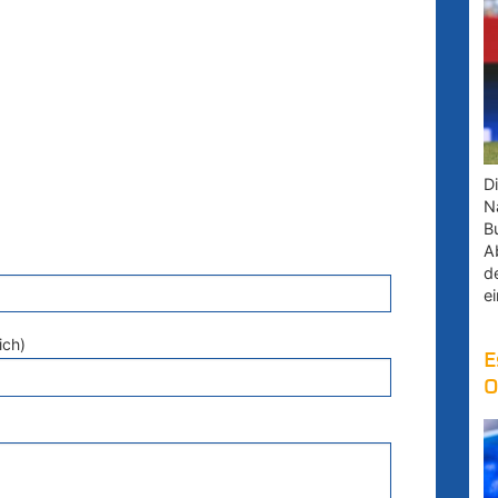
D
Na
B
A
d
e
ich)
E
O