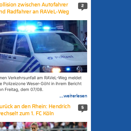
ollision zwischen Autofahrer
2
nd Radfahrer an RAVeL-Weg
inen Verkehrsunfall am RAVeL-Weg meldet
ie Polizeizone Weser-Göhl in ihrem Bericht
on Freitag, dem 07/08.
....weiterlesen
urück an den Rhein: Hendrich
5
echselt zum 1. FC Köln