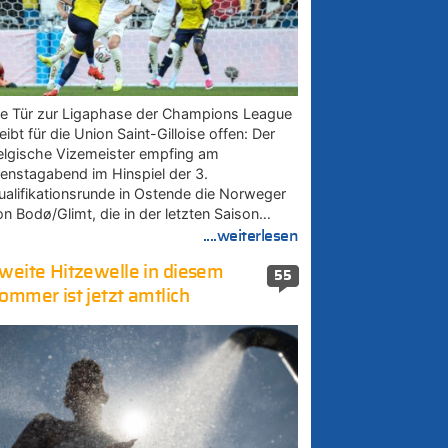
ie Tür zur Ligaphase der Champions League
eibt für die Union Saint-Gilloise offen: Der
elgische Vizemeister empfing am
ienstagabend im Hinspiel der 3.
ualifikationsrunde in Ostende die Norweger
on Bodø/Glimt, die in der letzten Saison…
....weiterlesen
weite Hitzewelle in diesem
55
ommer ist jetzt amtlich