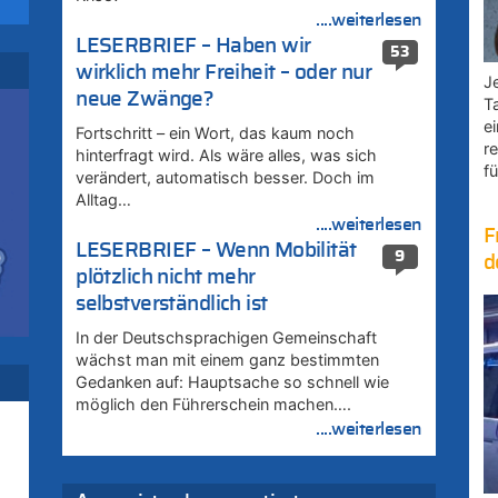
rd
....weiterlesen
LESERBRIEF – Haben wir
53
wirklich mehr Freiheit – oder nur
Je
neue Zwänge?
T
e
Fortschritt – ein Wort, das kaum noch
r
hinterfragt wird. Als wäre alles, was sich
r
fü
verändert, automatisch besser. Doch im
Alltag…
....weiterlesen
F
LESERBRIEF – Wenn Mobilität
9
d
plötzlich nicht mehr
selbstverständlich ist
–
In der Deutschsprachigen Gemeinschaft
wächst man mit einem ganz bestimmten
rd
Gedanken auf: Hauptsache so schnell wie
möglich den Führerschein machen….
....weiterlesen