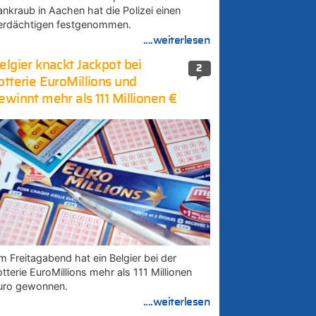
ankraub in Aachen hat die Polizei einen
erdächtigen festgenommen.
....weiterlesen
elgier knackt Jackpot bei
2
otterie EuroMillions und
ewinnt mehr als 111 Millionen €
m Freitagabend hat ein Belgier bei der
tterie EuroMillions mehr als 111 Millionen
uro gewonnen.
....weiterlesen