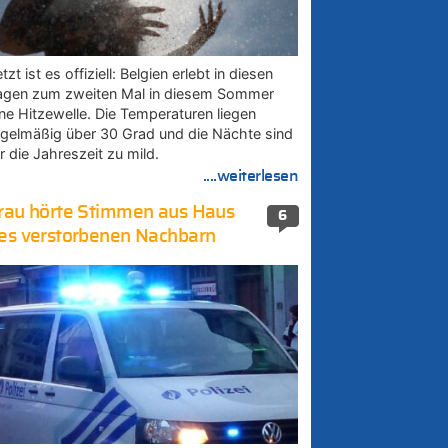
tzt ist es offiziell: Belgien erlebt in diesen
agen zum zweiten Mal in diesem Sommer
ine Hitzewelle. Die Temperaturen liegen
egelmäßig über 30 Grad und die Nächte sind
r die Jahreszeit zu mild.
....weiterlesen
rau hörte Stimmen aus Haus
6
es verstorbenen Nachbarn