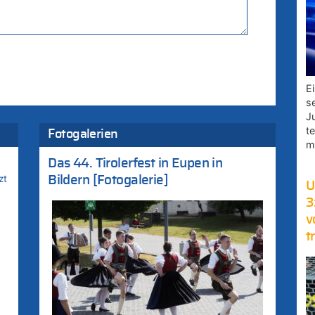
E
s
J
t
Fotogalerien
m
Das 44. Tirolerfest in Eupen in
zt
Bildern [Fotogalerie]
U
3
v
t