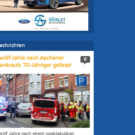
achrichten
wölf Jahre nach Aachener
0
ankraub: 70-Jähriger gefasst
wölf Jahre nach einem spektakulären