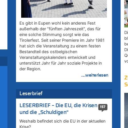
Es gibt in Eupen wohl kein anderes Fest
außerhalb der "fünften Jahreszeit", das für
D
eine solche Stimmung sorgt wie das
bl
Tirolerfest. Seit seiner Premiere im Jahr 1981
b
hat sich die Veranstaltung zu einem festen
D
Bestandteil des ostbelgischen
Q
Veranstaltungskalenders entwickelt und
v
unterstützt Jahr für Jahr soziale Projekte in
der Region.
....weiterlesen
Z
S
Leserbrief
LESERBRIEF – Die EU, die Krisen
157
und die „Schuldigen“
–
Weshalb befindet sich die EU in der aktuellen
Krise?