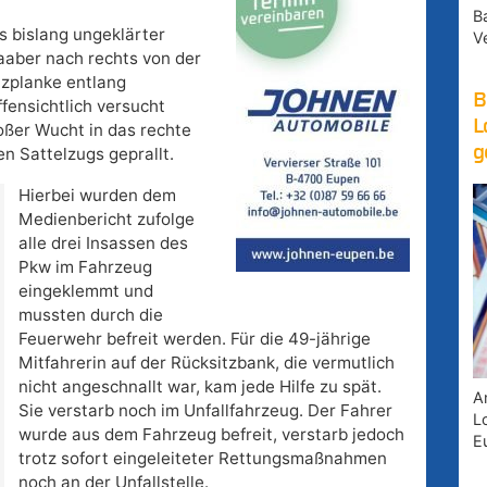
B
s bislang ungeklärter
V
aaber nach rechts von der
zplanke entlang
B
fensichtlich versucht
L
oßer Wucht in das rechte
g
n Sattelzugs geprallt.
Hierbei wurden dem
Medienbericht zufolge
alle drei Insassen des
Pkw im Fahrzeug
eingeklemmt und
mussten durch die
Feuerwehr befreit werden. Für die 49-jährige
Mitfahrerin auf der Rücksitzbank, die vermutlich
nicht angeschnallt war, kam jede Hilfe zu spät.
A
Sie verstarb noch im Unfallfahrzeug. Der Fahrer
Lo
wurde aus dem Fahrzeug befreit, verstarb jedoch
E
trotz sofort eingeleiteter Rettungsmaßnahmen
noch an der Unfallstelle.