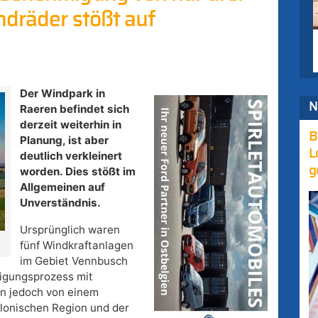
ndräder stößt auf
Der Windpark in
N
Raeren befindet sich
derzeit weiterhin in
B
Planung, ist aber
L
deutlich verkleinert
g
worden. Dies stößt im
Allgemeinen auf
Unverständnis.
Ursprünglich waren
fünf Windkraftanlagen
im Gebiet Vennbusch
igungsprozess mit
n jedoch von einem
lonischen Region und der