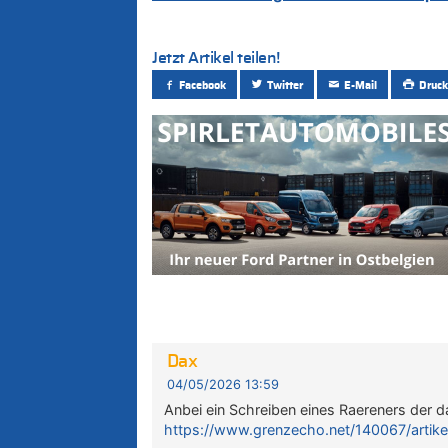
Jetzt Artikel teilen!
Facebook
Twitter
E-Mail
Druck
Dax
04/05/2026 13:59
Anbei ein Schreiben eines Raereners der 
https://www.grenzecho.net/140067/artike