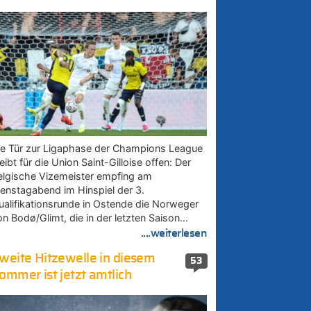
ie Tür zur Ligaphase der Champions League
eibt für die Union Saint-Gilloise offen: Der
elgische Vizemeister empfing am
ienstagabend im Hinspiel der 3.
ualifikationsrunde in Ostende die Norweger
on Bodø/Glimt, die in der letzten Saison…
....weiterlesen
weite Hitzewelle in diesem
53
ommer ist jetzt amtlich