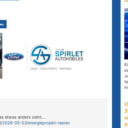
O
en
E
s
J
t
m
U
3
das etwas anders sieht….
v
l/2026-05-03/energieprojekt-raeren
t