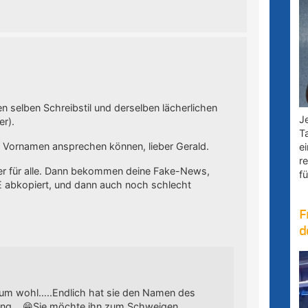
en selben Schreibstil und derselben lächerlichen
Je
er).
T
m Vornamen ansprechen können, lieber Gerald.
e
r
er für alle. Dann bekommen deine Fake-News,
fü
E abkopiert, und dann auch noch schlecht
F
d
ntum wohl…..Endlich hat sie den Namen des
nung….😁Sie möchte ihn zum Schweigen