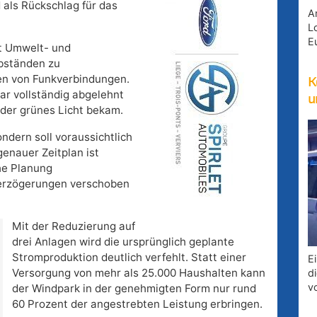
 als Rückschlag für das
A
Lo
E
it Umwelt- und
bständen zu
n von Funkverbindungen.
K
ar vollständig abgelehnt
u
eder grünes Licht bekam.
ndern soll voraussichtlich
enauer Zeitplan ist
che Planung
Verzögerungen verschoben
Mit der Reduzierung auf
drei Anlagen wird die ursprünglich geplante
Stromproduktion deutlich verfehlt. Statt einer
E
Versorgung von mehr als 25.000 Haushalten kann
d
v
der Windpark in der genehmigten Form nur rund
60 Prozent der angestrebten Leistung erbringen.