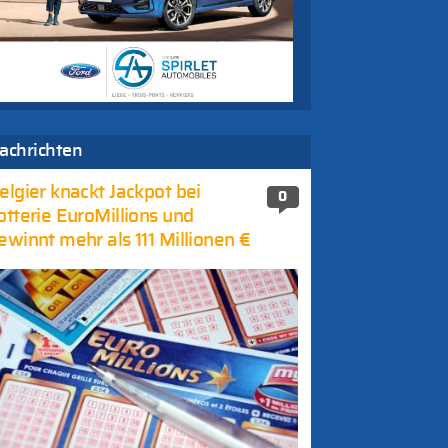
achrichten
elgier knackt Jackpot bei
0
otterie EuroMillions und
ewinnt mehr als 111 Millionen €