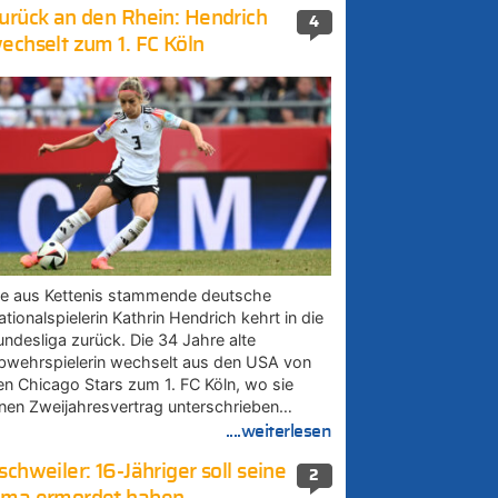
urück an den Rhein: Hendrich
4
echselt zum 1. FC Köln
ie aus Kettenis stammende deutsche
tionalspielerin Kathrin Hendrich kehrt in die
undesliga zurück. Die 34 Jahre alte
bwehrspielerin wechselt aus den USA von
en Chicago Stars zum 1. FC Köln, wo sie
inen Zweijahresvertrag unterschrieben…
....weiterlesen
schweiler: 16-Jähriger soll seine
2