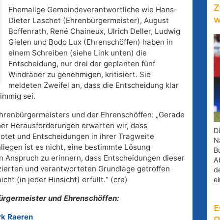
Z
Ehemalige Gemeindeverantwortliche wie Hans-
w
Dieter Laschet (Ehrenbürgermeister), August
Boffenrath, René Chaineux, Ulrich Deller, Ludwig
Gielen und Bodo Lux (Ehrenschöffen) haben in
einem Schreiben (siehe Link unten) die
Entscheidung, nur drei der geplanten fünf
Windräder zu genehmigen, kritisiert. Sie
meldeten Zweifel an, dass die Entscheidung klar
immig sei.
Ehrenbürgermeisters und der Ehrenschöffen: „Gerade
cher Herausforderungen erwarten wir, dass
D
otet und Entscheidungen in ihrer Tragweite
Na
liegen ist es nicht, eine bestimmte Lösung
B
en Anspruch zu erinnern, dass Entscheidungen dieser
A
nzierten und verantworteten Grundlage getroffen
d
t (in jeder Hinsicht) erfüllt.“ (cre)
e
ürgermeister und Ehrenschöffen:
E
rk Raeren