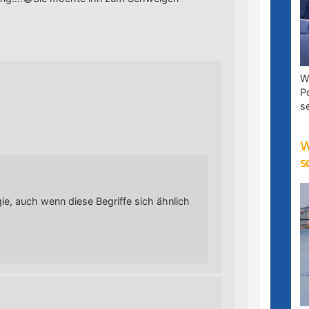
W
P
s
W
s
ogie, auch wenn diese Begriffe sich ähnlich