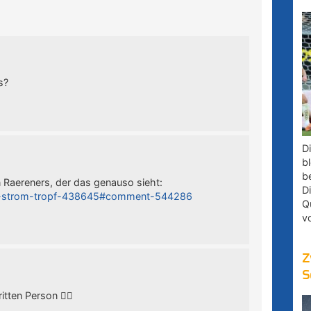
s?
D
bl
b
 Raereners, der das genauso sieht:
D
-am-strom-tropf-438645#comment-544286
Q
v
Z
S
tten Person 🤦‍♂️