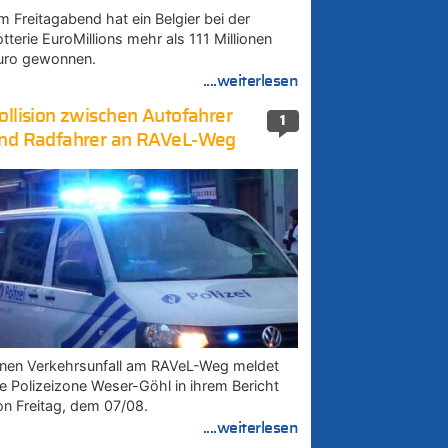
m Freitagabend hat ein Belgier bei der
tterie EuroMillions mehr als 111 Millionen
uro gewonnen.
....weiterlesen
ollision zwischen Autofahrer
1
nd Radfahrer an RAVeL-Weg
inen Verkehrsunfall am RAVeL-Weg meldet
ie Polizeizone Weser-Göhl in ihrem Bericht
on Freitag, dem 07/08.
....weiterlesen