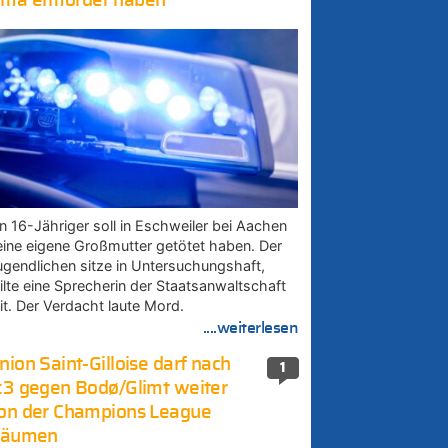
ma ermordet haben
in 16-Jähriger soll in Eschweiler bei Aachen
eine eigene Großmutter getötet haben. Der
ugendlichen sitze in Untersuchungshaft,
eilte eine Sprecherin der Staatsanwaltschaft
it. Der Verdacht laute Mord.
....weiterlesen
nion Saint-Gilloise darf nach
1
:3 gegen Bodø/Glimt weiter
on der Champions League
räumen