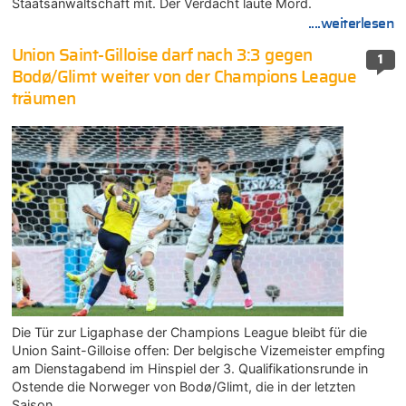
Staatsanwaltschaft mit. Der Verdacht laute Mord.
....weiterlesen
Union Saint-Gilloise darf nach 3:3 gegen
1
Bodø/Glimt weiter von der Champions League
träumen
Die Tür zur Ligaphase der Champions League bleibt für die
Union Saint-Gilloise offen: Der belgische Vizemeister empfing
am Dienstagabend im Hinspiel der 3. Qualifikationsrunde in
Ostende die Norweger von Bodø/Glimt, die in der letzten
Saison…