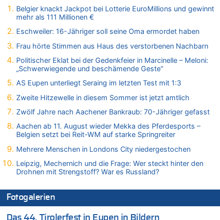
Belgier knackt Jackpot bei Lotterie EuroMillions und gewinnt
09.08.2026 - 20:53 von Wolfgang2 zu
mehr als 111 Millionen €
Gigantische Marienstatue in Polen – Größer als die Christus-
Figur in Rio – Kitsch, Kunst oder Religion?
Eschweiler: 16-Jähriger soll seine Oma ermordet haben
09.08.2026 - 20:29 von Hans L. zu
Frau hörte Stimmen aus Haus des verstorbenen Nachbarn
Gigantische Marienstatue in Polen – Größer als die Christus-
Politischer Eklat bei der Gedenkfeier in Marcinelle – Meloni:
Figur in Rio – Kitsch, Kunst oder Religion?
„Schwerwiegende und beschämende Geste“
09.08.2026 - 20:20 von Richelieu zu
AS Eupen unterliegt Seraing im letzten Test mit 1:3
Gigantische Marienstatue in Polen – Größer als die Christus-
Figur in Rio – Kitsch, Kunst oder Religion?
Zweite Hitzewelle in diesem Sommer ist jetzt amtlich
09.08.2026 - 20:10 von WK zu
Zwölf Jahre nach Aachener Bankraub: 70-Jähriger gefasst
Kollision zwischen Autofahrer und Radfahrer an RAVeL-Weg
Aachen ab 11. August wieder Mekka des Pferdesports –
09.08.2026 - 20:07 von WK zu
Belgien setzt bei Reit-WM auf starke Springreiter
Politischer Eklat bei der Gedenkfeier in Marcinelle – Meloni:
Mehrere Menschen in Londons City niedergestochen
„Schwerwiegende und beschämende Geste“
Leipzig, Mechernich und die Frage: Wer steckt hinter den
09.08.2026 - 19:56 von Josef.geul zu
Drohnen mit Strengstoff? War es Russland?
Gigantische Marienstatue in Polen – Größer als die Christus-
Figur in Rio – Kitsch, Kunst oder Religion?
Fotogalerien
09.08.2026 - 19:45 von Ostbelgien Direkt zu
LESERBRIEF – Religion, sympathisches oder gefährliches
Das 44. Tirolerfest in Eupen in Bildern
Beruhigungsmittel?