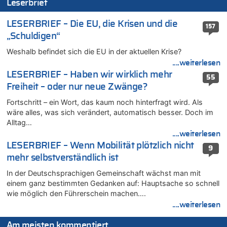
Leserbrief
09.08.2026 - 18:12 von Dax zu
LESERBRIEF – Die EU, die Krisen und die
Politischer Eklat bei der Gedenkfeier in Marcinelle – Meloni:
157
„Schwerwiegende und beschämende Geste“
„Schuldigen“
09.08.2026 - 17:58 von Wolfgang2 zu
Weshalb befindet sich die EU in der aktuellen Krise?
Kollision zwischen Autofahrer und Radfahrer an RAVeL-Weg
....weiterlesen
09.08.2026 - 17:22 von Hugo Egon Bernhard von Sinnen zu
LESERBRIEF – Haben wir wirklich mehr
55
Politischer Eklat bei der Gedenkfeier in Marcinelle – Meloni:
Freiheit – oder nur neue Zwänge?
„Schwerwiegende und beschämende Geste“
Fortschritt – ein Wort, das kaum noch hinterfragt wird. Als
09.08.2026 - 17:18 von WK zu
wäre alles, was sich verändert, automatisch besser. Doch im
Politischer Eklat bei der Gedenkfeier in Marcinelle – Meloni:
Alltag…
„Schwerwiegende und beschämende Geste“
....weiterlesen
09.08.2026 - 17:12 von Hugo Egon Bernhard von Sinnen zu
LESERBRIEF – Wenn Mobilität plötzlich nicht
9
Belgier knackt Jackpot bei Lotterie EuroMillions und gewinnt
mehr selbstverständlich ist
mehr als 111 Millionen €
In der Deutschsprachigen Gemeinschaft wächst man mit
09.08.2026 - 16:56 von Joseph Meyer zu
einem ganz bestimmten Gedanken auf: Hauptsache so schnell
LESERBRIEF – Haben wir wirklich mehr Freiheit – oder nur
wie möglich den Führerschein machen….
neue Zwänge?
....weiterlesen
09.08.2026 - 16:49 von Würger zu
Politischer Eklat bei der Gedenkfeier in Marcinelle – Meloni:
Am meisten kommentiert