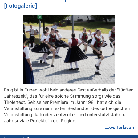
[Fotogalerie]
09.08.2026 - 19:27 von Sparwasser zu
Gigantische Marienstatue in Polen – Größer als die Christus-
Figur in Rio – Kitsch, Kunst oder Religion?
09.08.2026 - 19:24 von Sparwasser zu
Politischer Eklat bei der Gedenkfeier in Marcinelle – Meloni:
„Schwerwiegende und beschämende Geste“
09.08.2026 - 19:21 von Woke ist vorbei zu
Gigantische Marienstatue in Polen – Größer als die Christus-
Figur in Rio – Kitsch, Kunst oder Religion?
09.08.2026 - 19:09 von Marcel Scholzen Eimerscheid zu
Gigantische Marienstatue in Polen – Größer als die Christus-
Figur in Rio – Kitsch, Kunst oder Religion?
Es gibt in Eupen wohl kein anderes Fest außerhalb der "fünften
09.08.2026 - 19:01 von die Wahrheit zu
Jahreszeit", das für eine solche Stimmung sorgt wie das
Politischer Eklat bei der Gedenkfeier in Marcinelle – Meloni:
Tirolerfest. Seit seiner Premiere im Jahr 1981 hat sich die
„Schwerwiegende und beschämende Geste“
Veranstaltung zu einem festen Bestandteil des ostbelgischen
09.08.2026 - 18:54 von Pierre zu
Veranstaltungskalenders entwickelt und unterstützt Jahr für
Politischer Eklat bei der Gedenkfeier in Marcinelle – Meloni:
Jahr soziale Projekte in der Region.
„Schwerwiegende und beschämende Geste“
....weiterlesen
09.08.2026 - 18:19 von Wolfgang2 zu
Zurück an den Rhein: Hendrich wechselt zum 1. FC Köln