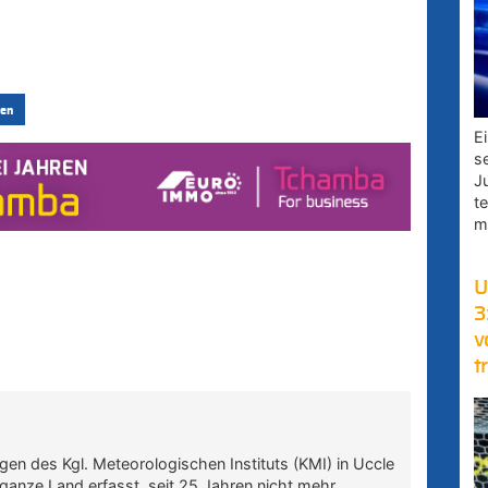
en
E
s
J
t
m
U
3
v
t
n des Kgl. Meteorologischen Instituts (KMI) in Uccle
 ganze Land erfasst, seit 25 Jahren nicht mehr