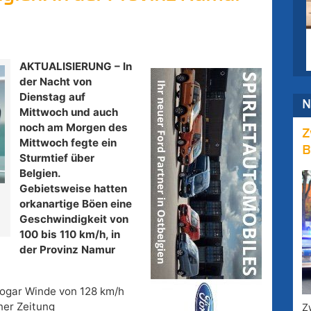
AKTUALISIERUNG – In
der Nacht von
Dienstag auf
N
Mittwoch und auch
noch am Morgen des
Z
Mittwoch fegte ein
B
Sturmtief über
Belgien.
Gebietsweise hatten
n
orkanartige Böen eine
Geschwindigkeit von
100 bis 110 km/h, in
der Provinz Namur
sogar Winde von 128 km/h
ner Zeitung
Z