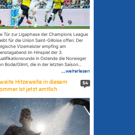
ie Tür zur Ligaphase der Champions League
eibt für die Union Saint-Gilloise offen: Der
elgische Vizemeister empfing am
ienstagabend im Hinspiel der 3.
ualifikationsrunde in Ostende die Norweger
on Bodø/Glimt, die in der letzten Saison…
....weiterlesen
weite Hitzewelle in diesem
54
ommer ist jetzt amtlich