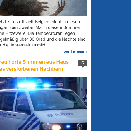
tzt ist es offiziell: Belgien erlebt in diesen
agen zum zweiten Mal in diesem Sommer
ine Hitzewelle. Die Temperaturen liegen
egelmäßig über 30 Grad und die Nächte sind
r die Jahreszeit zu mild.
....weiterlesen
rau hörte Stimmen aus Haus
6
es verstorbenen Nachbarn