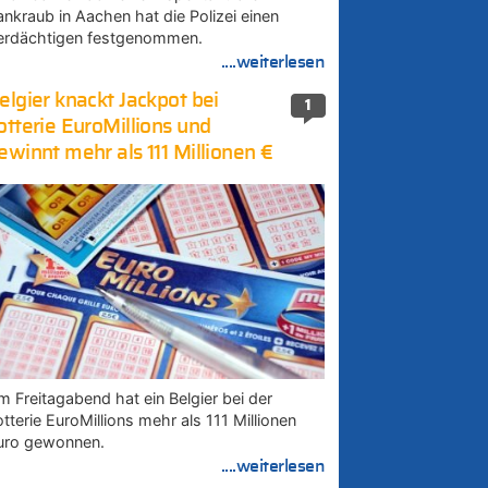
ankraub in Aachen hat die Polizei einen
erdächtigen festgenommen.
....weiterlesen
elgier knackt Jackpot bei
1
otterie EuroMillions und
ewinnt mehr als 111 Millionen €
m Freitagabend hat ein Belgier bei der
tterie EuroMillions mehr als 111 Millionen
uro gewonnen.
....weiterlesen