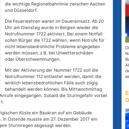
die wichtige Regionalbahnlinie zwischen Aachen
und Düsseldorf.
Die Feuerwehren waren im Dauereinsatz. Ab 20
Uhr am Dienstag wurde in Belgien wieder die
Notrufnummer 1722 aktiviert. Bei einem Notfall
sollen Bürger die 1722 wählen, wenn Notrufe für
nicht lebensbedrohliche Probleme angegeben
D
werden müssen, z.B. bei Unwetterschäden
Na
oder Überschwemmungen.
B
A
Mit der Aktivierung der Nummer 1722 soll die
d
Notrufnummer 112 entlastet werden, damit die
e
wirklich lebensbedrohlichen Fälle auch zügig
behandelt werden können. Bis Mittwochmittag
E
Anrufe eingegangen. Sobald die Sturmgefahr vorbei
O
t.
belgischen Küste ein Baukran auf ein Gebäude
n. In Ostende musste am 27. Dezember 2017 ein
igem Sturmregen abgesagt werden.