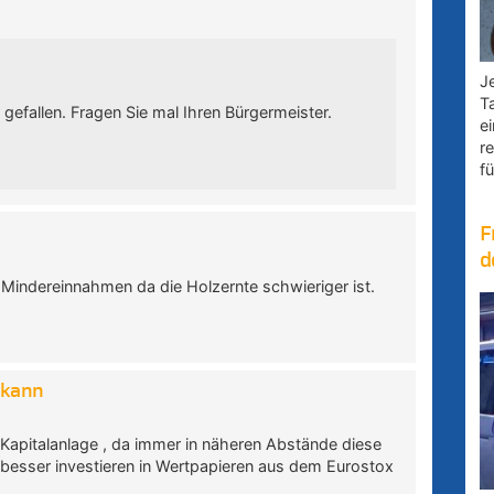
Je
T
 gefallen. Fragen Sie mal Ihren Bürgermeister.
e
r
fü
F
d
indereinnahmen da die Holzernte schwieriger ist.
 kann
e Kapitalanlage , da immer in näheren Abstände diese
 besser investieren in Wertpapieren aus dem Eurostox