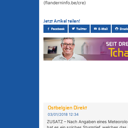
(flanderninfo.be/cre)
Jetzt Artikel teilen!
Facebook
Twitter
E-Mail
Druck
Ostbelgien Direkt
03/01/2018 12:34
ZUSATZ – Nach Angaben eines Meteorologe
hat es ein solches Sturmtief, welches das