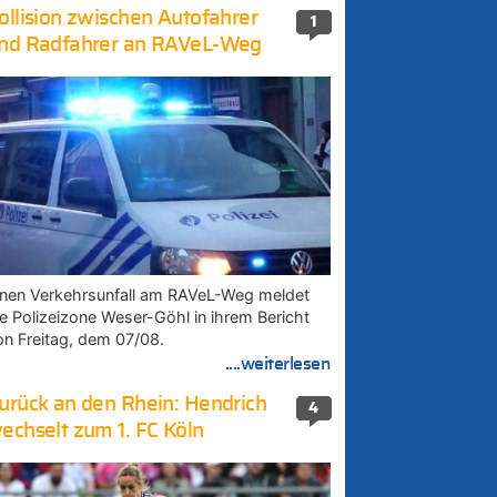
ollision zwischen Autofahrer
1
nd Radfahrer an RAVeL-Weg
inen Verkehrsunfall am RAVeL-Weg meldet
ie Polizeizone Weser-Göhl in ihrem Bericht
on Freitag, dem 07/08.
....weiterlesen
urück an den Rhein: Hendrich
4
echselt zum 1. FC Köln