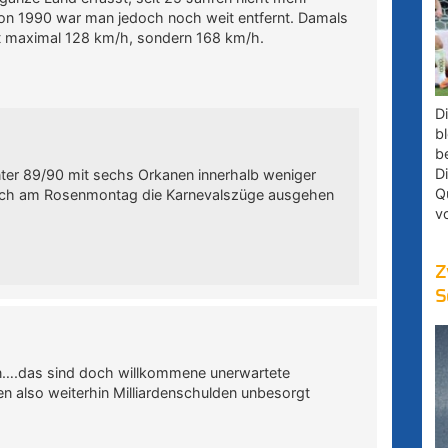
von 1990 war man jedoch noch weit entfernt. Damals
t maximal 128 km/h, sondern 168 km/h.
D
bl
b
D
ter 89/90 mit sechs Orkanen innerhalb weniger
Q
lich am Rosenmontag die Karnevalszüge ausgehen
v
Z
S
n….das sind doch willkommene unerwartete
 also weiterhin Milliardenschulden unbesorgt