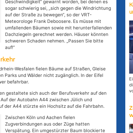
Geschwindigkeit“ gewarnt worden, bei denen es
K
sogar schwierig sei, „sich gegen die Windrichtung
u
auf der Straße zu bewegen“, so der VRT-
Meteorologe Frank Deboosere. Es müsse mit
umfallenden Bäumen sowie mit herunterfallenden
Dachziegeln gerechnet werden. Häuser könnten
schweren Schaden nehmen. „Passen Sie bitte
auf!“
rkehr
rdrhein-Wesfalen fielen Bäume auf Straßen, Gleise
 Parks und Wälder nicht zugänglich. In der Eifel
E
wer befahrbar.
d
v
 gestaltete sich auch der Berufsverkehr auf den
 Auf der Autobahn A44 zwischen Jülich und
 der A44 stürzte ein Hochsitz auf die Fahrbahn.
Z
w
Zwischen Köln und Aachen fielen
Zugverbindungen aus oder Züge hatten
Verspätung. Ein umgestürzter Baum blockierte