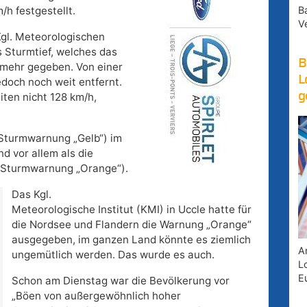
B
h festgestellt.
V
gl. Meteorologischen
es Sturmtief, welches das
B
t mehr gegeben. Von einer
L
doch noch weit entfernt.
g
ten nicht 128 km/h,
(Sturmwarnung „Gelb“) im
d vor allem als die
 (Sturmwarnung „Orange“).
Das Kgl.
Meteorologische Institut (KMI) in Uccle hatte für
die Nordsee und Flandern die Warnung „Orange“
ausgegeben, im ganzen Land könnte es ziemlich
A
ungemütlich werden. Das wurde es auch.
Lo
E
Schon am Dienstag war die Bevölkerung vor
„Böen von außergewöhnlich hoher