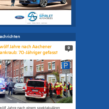
achrichten
wölf Jahre nach Aachener
0
ankraub: 70-Jähriger gefasst
wölf Jahre nach einem spektakulären