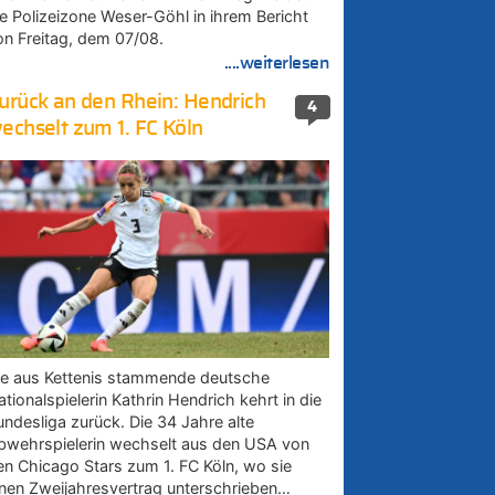
ie Polizeizone Weser-Göhl in ihrem Bericht
on Freitag, dem 07/08.
....weiterlesen
urück an den Rhein: Hendrich
4
echselt zum 1. FC Köln
ie aus Kettenis stammende deutsche
tionalspielerin Kathrin Hendrich kehrt in die
undesliga zurück. Die 34 Jahre alte
bwehrspielerin wechselt aus den USA von
en Chicago Stars zum 1. FC Köln, wo sie
inen Zweijahresvertrag unterschrieben…