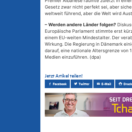
Premier Albanese räumte zuletzt in eine
Gesetz zwar nicht perfekt sei, aber sich
weltweit führend, aber die Welt wird Aust
– Werden andere Länder folgen?
Diskuss
Europäische Parlament stimmte erst kürzl
einem EU-weiten Mindestalter. Der verab
Wirkung. Die Regierung in Dänemark einig
darauf, eine nationale Altersgrenze von
Medien einzuführen. (dpa)
Jetzt Artikel teilen!
Facebook
Twitter
E-Mail
Druck