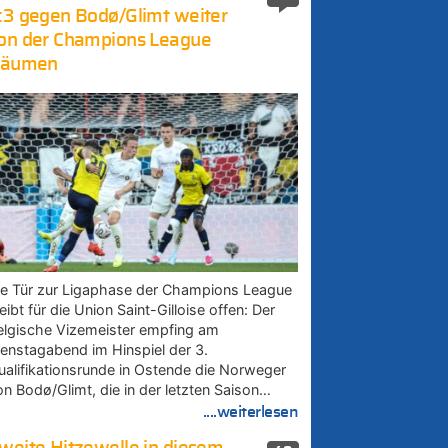
:3 gegen Bodø/Glimt weiter
on der Champions League
räumen
ie Tür zur Ligaphase der Champions League
eibt für die Union Saint-Gilloise offen: Der
elgische Vizemeister empfing am
ienstagabend im Hinspiel der 3.
ualifikationsrunde in Ostende die Norweger
on Bodø/Glimt, die in der letzten Saison…
....weiterlesen