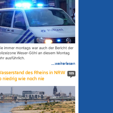
ie immer montags war auch der Bericht der
olizeizone Weser-Göhl an diesem Montag
ehr ausführlich.
....weiterlesen
asserstand des Rheins in NRW
105
o niedrig wie noch nie