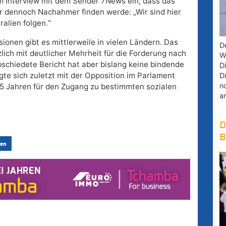
m Interview mit dem Sender 7News ein, dass das
er dennoch Nachahmer finden werde: „Wir sind hier
ralien folgen.“
ionen gibt es mittlerweile in vielen Ländern. Das
D
ich mit deutlicher Mehrheit für die Forderung nach
W
schiedete Bericht hat aber bislang keine bindende
D
te sich zuletzt mit der Opposition im Parlament
D
n
 15 Jahren für den Zugang zu bestimmten sozialen
a
D
B
en