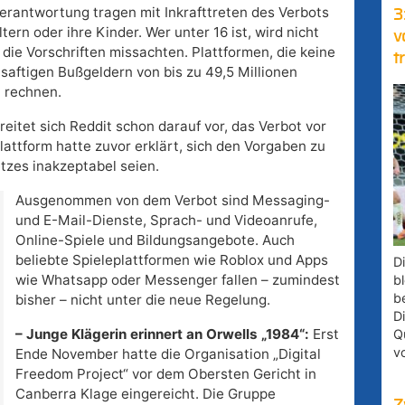
erantwortung tragen mit Inkrafttreten des Verbots
3
tern oder ihre Kinder. Wer unter 16 ist, wird nicht
v
 die Vorschriften missachten. Plattformen, die keine
t
aftigen Bußgeldern von bis zu 49,5 Millionen
) rechnen.
eitet sich Reddit schon darauf vor, das Verbot vor
attform hatte zuvor erklärt, sich den Vorgaben zu
tzes inakzeptabel seien.
Ausgenommen von dem Verbot sind Messaging-
und E-Mail-Dienste, Sprach- und Videoanrufe,
Online-Spiele und Bildungsangebote. Auch
beliebte Spieleplattformen wie Roblox und Apps
D
wie Whatsapp oder Messenger fallen – zumindest
bl
b
bisher – nicht unter die neue Regelung.
D
– Junge Klägerin erinnert an Orwells „1984“:
Erst
Q
v
Ende November hatte die Organisation „Digital
Freedom Project“ vor dem Obersten Gericht in
Canberra Klage eingereicht. Die Gruppe