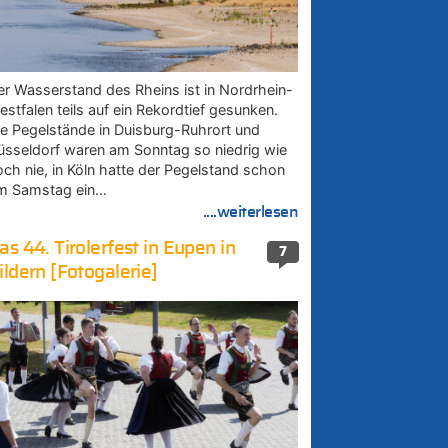
er Wasserstand des Rheins ist in Nordrhein-
estfalen teils auf ein Rekordtief gesunken.
ie Pegelstände in Duisburg-Ruhrort und
üsseldorf waren am Sonntag so niedrig wie
och nie, in Köln hatte der Pegelstand schon
m Samstag ein…
....weiterlesen
as 44. Tirolerfest in Eupen in
7
ildern [Fotogalerie]