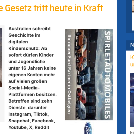
Gesetz tritt heute in Kraft
Australien schreibt
Geschichte im
digitalen
N
Kinderschutz: Ab
sofort dürfen Kinder
K
und Jugendliche
u
unter 16 Jahren keine
eigenen Konten mehr
auf vielen großen
Social-Media-
Plattformen besitzen.
Betroffen sind zehn
Dienste, darunter
Instagram, Tiktok,
Snapchat, Facebook,
Youtube, X, Reddit
E