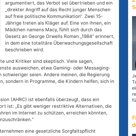
Z
argumentiert, das Verbot sei übertrieben und ein
S
„direkter Angriff auf das Recht junger Menschen
auf freie politische Kommunikation“. Zwei 15-
Jährige treten als Kläger auf. Eine von ihnen, ein
Mädchen namens Macy, fühlt sich durch das
Gesetz an George Orwells Roman „1984“ erinnert,
in dem eine totalitäre Überwachungsgesellschaft
beschrieben wird.
e und Kritiker sind skeptisch. Viele sagen,
ienste ausweichen, etwa Gaming- oder Messaging-
h schwieriger seien. Andere meinen, die Regierung
Je
len, sondern in Programme, die Kindern helfen, sich in
T
e
r
ion (AHRC) ist ebenfalls überzeugt, dass ein
fü
rt ist: „Es gibt weniger restriktive Alternativen, die
ahren im Internet zu schützen, erreichen könnten,
F
inzuschränken.“
d
ernehmen eine gesetzliche Sorgfaltspflicht