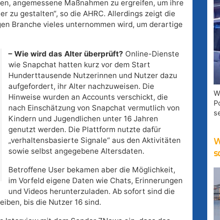
chten, angemessene Maßnahmen zu ergreifen, um ihre
r zu gestalten“, so die AHRC. Allerdings zeigt die
tigen Branche vieles unternommen wird, um derartige
– Wie wird das Alter überprüft?
Online-Dienste
wie Snapchat hatten kurz vor dem Start
Hunderttausende Nutzerinnen und Nutzer dazu
aufgefordert, ihr Alter nachzuweisen. Die
W
Hinweise wurden an Accounts verschickt, die
P
nach Einschätzung von Snapchat vermutlich von
s
Kindern und Jugendlichen unter 16 Jahren
genutzt werden. Die Plattform nutzte dafür
„verhaltensbasierte Signale“ aus den Aktivitäten
W
sowie selbst angegebene Altersdaten.
s
Betroffene User bekamen aber die Möglichkeit,
im Vorfeld eigene Daten wie Chats, Erinnerungen
und Videos herunterzuladen. Ab sofort sind die
iben, bis die Nutzer 16 sind.