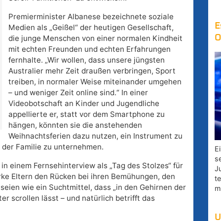
Premierminister Albanese bezeichnete soziale
E
Medien als „Geißel“ der heutigen Gesellschaft,
O
die junge Menschen von einer normalen Kindheit
mit echten Freunden und echten Erfahrungen
fernhalte. „Wir wollen, dass unsere jüngsten
Australier mehr Zeit draußen verbringen, Sport
treiben, in normaler Weise miteinander umgehen
– und weniger Zeit online sind.“ In einer
Videobotschaft an Kinder und Jugendliche
appellierte er, statt vor dem Smartphone zu
hängen, könnten sie die anstehenden
Weihnachtsferien dazu nutzen, ein Instrument zu
t der Familie zu unternehmen.
E
s
n einem Fernsehinterview als „Tag des Stolzes“ für
J
rke Eltern den Rücken bei ihren Bemühungen, den
t
eien wie ein Suchtmittel, dass „in den Gehirnen der
m
r scrollen lässt – und natürlich betrifft das
U