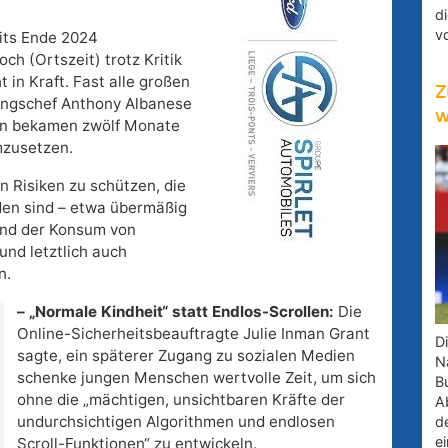
d
v
its Ende 2024
h (Ortszeit) trotz Kritik
 in Kraft. Fast alle großen
Z
ungschef Anthony Albanese
w
men bekamen zwölf Monate
mzusetzen.
en Risiken zu schützen, die
den sind – etwa übermäßig
und der Konsum von
 und letztlich auch
n.
– „Normale Kindheit“ statt Endlos-Scrollen:
Die
Online-Sicherheitsbeauftragte Julie Inman Grant
D
sagte, ein späterer Zugang zu sozialen Medien
Na
schenke jungen Menschen wertvolle Zeit, um sich
B
ohne die „mächtigen, unsichtbaren Kräfte der
A
undurchsichtigen Algorithmen und endlosen
d
e
Scroll-Funktionen“ zu entwickeln.