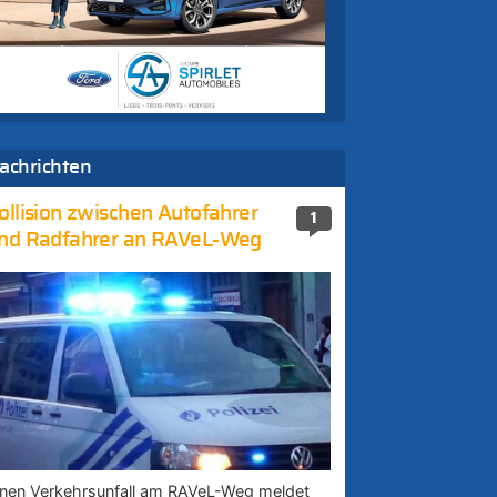
achrichten
ollision zwischen Autofahrer
1
nd Radfahrer an RAVeL-Weg
inen Verkehrsunfall am RAVeL-Weg meldet