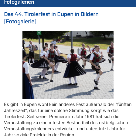
Fotogalerien
09.08.2026 - 19:45 von Ostbelgien Direkt zu
LESERBRIEF – Religion, sympathisches oder gefährliches
Das 44. Tirolerfest in Eupen in Bildern
Beruhigungsmittel?
[Fotogalerie]
09.08.2026 - 19:27 von Sparwasser zu
Gigantische Marienstatue in Polen – Größer als die Christus-
Figur in Rio – Kitsch, Kunst oder Religion?
09.08.2026 - 19:24 von Sparwasser zu
Politischer Eklat bei der Gedenkfeier in Marcinelle – Meloni:
„Schwerwiegende und beschämende Geste“
09.08.2026 - 19:21 von Woke ist vorbei zu
Gigantische Marienstatue in Polen – Größer als die Christus-
Figur in Rio – Kitsch, Kunst oder Religion?
09.08.2026 - 19:09 von Marcel Scholzen Eimerscheid zu
Gigantische Marienstatue in Polen – Größer als die Christus-
Figur in Rio – Kitsch, Kunst oder Religion?
Es gibt in Eupen wohl kein anderes Fest außerhalb der "fünften
09.08.2026 - 19:01 von die Wahrheit zu
Jahreszeit", das für eine solche Stimmung sorgt wie das
Politischer Eklat bei der Gedenkfeier in Marcinelle – Meloni:
Tirolerfest. Seit seiner Premiere im Jahr 1981 hat sich die
„Schwerwiegende und beschämende Geste“
Veranstaltung zu einem festen Bestandteil des ostbelgischen
09.08.2026 - 18:54 von Pierre zu
Veranstaltungskalenders entwickelt und unterstützt Jahr für
Politischer Eklat bei der Gedenkfeier in Marcinelle – Meloni:
Jahr soziale Projekte in der Region.