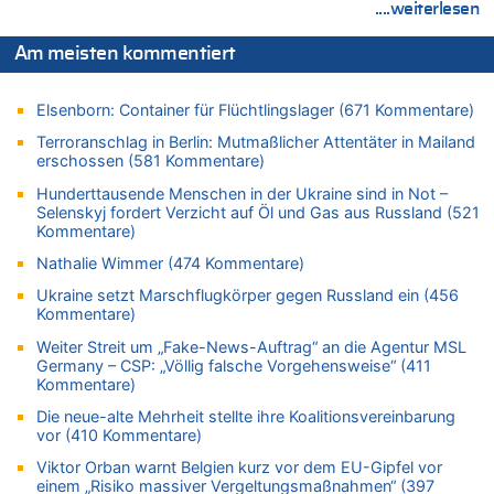
....weiterlesen
09.08.2026 - 16:49 von Würger zu
Politischer Eklat bei der Gedenkfeier in Marcinelle – Meloni:
Am meisten kommentiert
„Schwerwiegende und beschämende Geste“
09.08.2026 - 16:40 von Joseph Meyer zu
Elsenborn: Container für Flüchtlingslager (671 Kommentare)
LESERBRIEF – Haben wir wirklich mehr Freiheit – oder nur
neue Zwänge?
Terroranschlag in Berlin: Mutmaßlicher Attentäter in Mailand
erschossen (581 Kommentare)
09.08.2026 - 16:36 von Alibaba zu
Politischer Eklat bei der Gedenkfeier in Marcinelle – Meloni:
Hunderttausende Menschen in der Ukraine sind in Not –
„Schwerwiegende und beschämende Geste“
Selenskyj fordert Verzicht auf Öl und Gas aus Russland (521
Kommentare)
09.08.2026 - 16:25 von HarryderBelgier zu
Belgier knackt Jackpot bei Lotterie EuroMillions und gewinnt
Nathalie Wimmer (474 Kommentare)
mehr als 111 Millionen €
Ukraine setzt Marschflugkörper gegen Russland ein (456
09.08.2026 - 16:23 von Niedriglohnsektor zu
Kommentare)
Politischer Eklat bei der Gedenkfeier in Marcinelle – Meloni:
Weiter Streit um „Fake-News-Auftrag“ an die Agentur MSL
„Schwerwiegende und beschämende Geste“
Germany – CSP: „Völlig falsche Vorgehensweise“ (411
Kommentare)
09.08.2026 - 16:23 von Der Patriot zu
In Belgien missachten zwei von drei Autofahrern das
Die neue-alte Mehrheit stellte ihre Koalitionsvereinbarung
Tempolimit in 30er-Zonen – Untersuchung von Vias
vor (410 Kommentare)
09.08.2026 - 16:21 von Sparwasser zu
Viktor Orban warnt Belgien kurz vor dem EU-Gipfel vor
Politischer Eklat bei der Gedenkfeier in Marcinelle – Meloni:
einem „Risiko massiver Vergeltungsmaßnahmen“ (397