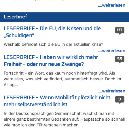
„Schwerwiegende und beschämende Geste“
....weiterlesen
09.08.2026 - 18:19 von Wolfgang2 zu
Zurück an den Rhein: Hendrich wechselt zum 1. FC Köln
Leserbrief
09.08.2026 - 18:12 von Dax zu
LESERBRIEF – Die EU, die Krisen und die
Politischer Eklat bei der Gedenkfeier in Marcinelle – Meloni:
157
„Schwerwiegende und beschämende Geste“
„Schuldigen“
09.08.2026 - 17:58 von Wolfgang2 zu
Weshalb befindet sich die EU in der aktuellen Krise?
Kollision zwischen Autofahrer und Radfahrer an RAVeL-Weg
....weiterlesen
09.08.2026 - 17:22 von Hugo Egon Bernhard von Sinnen zu
LESERBRIEF – Haben wir wirklich mehr
55
Politischer Eklat bei der Gedenkfeier in Marcinelle – Meloni:
Freiheit – oder nur neue Zwänge?
„Schwerwiegende und beschämende Geste“
Fortschritt – ein Wort, das kaum noch hinterfragt wird. Als
09.08.2026 - 17:18 von WK zu
wäre alles, was sich verändert, automatisch besser. Doch im
Politischer Eklat bei der Gedenkfeier in Marcinelle – Meloni:
Alltag…
„Schwerwiegende und beschämende Geste“
....weiterlesen
09.08.2026 - 17:12 von Hugo Egon Bernhard von Sinnen zu
LESERBRIEF – Wenn Mobilität plötzlich nicht
9
Belgier knackt Jackpot bei Lotterie EuroMillions und gewinnt
mehr selbstverständlich ist
mehr als 111 Millionen €
In der Deutschsprachigen Gemeinschaft wächst man mit
09.08.2026 - 16:56 von Joseph Meyer zu
einem ganz bestimmten Gedanken auf: Hauptsache so schnell
LESERBRIEF – Haben wir wirklich mehr Freiheit – oder nur
wie möglich den Führerschein machen….
neue Zwänge?