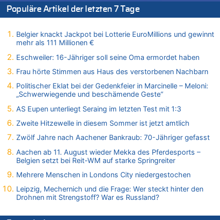
09.08.2026 - 21:01 von Vermute mal zu
Populäre Artikel der letzten 7 Tage
Politischer Eklat bei der Gedenkfeier in Marcinelle – Meloni:
„Schwerwiegende und beschämende Geste“
Belgier knackt Jackpot bei Lotterie EuroMillions und gewinnt
09.08.2026 - 20:53 von Wolfgang2 zu
mehr als 111 Millionen €
Gigantische Marienstatue in Polen – Größer als die Christus-
Figur in Rio – Kitsch, Kunst oder Religion?
Eschweiler: 16-Jähriger soll seine Oma ermordet haben
09.08.2026 - 20:29 von Hans L. zu
Frau hörte Stimmen aus Haus des verstorbenen Nachbarn
Gigantische Marienstatue in Polen – Größer als die Christus-
Politischer Eklat bei der Gedenkfeier in Marcinelle – Meloni:
Figur in Rio – Kitsch, Kunst oder Religion?
„Schwerwiegende und beschämende Geste“
09.08.2026 - 20:20 von Richelieu zu
AS Eupen unterliegt Seraing im letzten Test mit 1:3
Gigantische Marienstatue in Polen – Größer als die Christus-
Figur in Rio – Kitsch, Kunst oder Religion?
Zweite Hitzewelle in diesem Sommer ist jetzt amtlich
09.08.2026 - 20:10 von WK zu
Zwölf Jahre nach Aachener Bankraub: 70-Jähriger gefasst
Kollision zwischen Autofahrer und Radfahrer an RAVeL-Weg
Aachen ab 11. August wieder Mekka des Pferdesports –
09.08.2026 - 20:07 von WK zu
Belgien setzt bei Reit-WM auf starke Springreiter
Politischer Eklat bei der Gedenkfeier in Marcinelle – Meloni:
Mehrere Menschen in Londons City niedergestochen
„Schwerwiegende und beschämende Geste“
Leipzig, Mechernich und die Frage: Wer steckt hinter den
09.08.2026 - 19:56 von Josef.geul zu
Drohnen mit Strengstoff? War es Russland?
Gigantische Marienstatue in Polen – Größer als die Christus-
Figur in Rio – Kitsch, Kunst oder Religion?