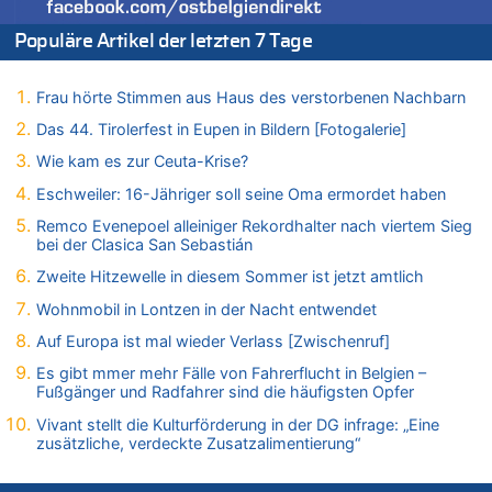
Frau hörte Stimmen aus Haus des verstorbenen Nachbarn
Populäre Artikel der letzten 7 Tage
06.08.2026 - 14:44 von Coralie zu
Zweite Hitzewelle in diesem Sommer ist jetzt amtlich
06.08.2026 - 14:41 von Coralie zu
Frau hörte Stimmen aus Haus des verstorbenen Nachbarn
Zweite Hitzewelle in diesem Sommer ist jetzt amtlich
Das 44. Tirolerfest in Eupen in Bildern [Fotogalerie]
06.08.2026 - 14:26 von Hugo Egon Bernhard von Sinnen zu
Wie kam es zur Ceuta-Krise?
Zweite Hitzewelle in diesem Sommer ist jetzt amtlich
Eschweiler: 16-Jähriger soll seine Oma ermordet haben
06.08.2026 - 14:11 von Dax zu
Zweite Hitzewelle in diesem Sommer ist jetzt amtlich
Remco Evenepoel alleiniger Rekordhalter nach viertem Sieg
bei der Clasica San Sebastián
06.08.2026 - 14:11 von Wolfgang zu
Zurück an den Rhein: Hendrich wechselt zum 1. FC Köln
Zweite Hitzewelle in diesem Sommer ist jetzt amtlich
06.08.2026 - 13:59 von Chips zu
Wohnmobil in Lontzen in der Nacht entwendet
Wasserstand des Rheins in NRW so niedrig wie noch nie
Auf Europa ist mal wieder Verlass [Zwischenruf]
06.08.2026 - 13:53 von Frage an den Hondsjong zu
Es gibt mmer mehr Fälle von Fahrerflucht in Belgien –
Zweite Hitzewelle in diesem Sommer ist jetzt amtlich
Fußgänger und Radfahrer sind die häufigsten Opfer
06.08.2026 - 13:34 von Zeitzeuge zu
Vivant stellt die Kulturförderung in der DG infrage: „Eine
Wasserstand des Rheins in NRW so niedrig wie noch nie
zusätzliche, verdeckte Zusatzalimentierung“
06.08.2026 - 13:27 von Hubert F. zu
Wasserstand des Rheins in NRW so niedrig wie noch nie