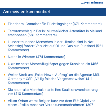
Wasserstand des Rheins in NRW so niedrig wie noch nie
....weiterlesen
06.08.2026 - 10:17 von Richtig zu
Wasserstand des Rheins in NRW so niedrig wie noch nie
Am meisten kommentiert
06.08.2026 - 10:16 von Dax zu
Wasserstand des Rheins in NRW so niedrig wie noch nie
Elsenborn: Container für Flüchtlingslager (671 Kommentare)
06.08.2026 - 10:09 von Dax zu
Terroranschlag in Berlin: Mutmaßlicher Attentäter in Mailand
Zweite Hitzewelle in diesem Sommer ist jetzt amtlich
erschossen (581 Kommentare)
06.08.2026 - 10:02 von Soso zu
Hunderttausende Menschen in der Ukraine sind in Not –
Selenskyj fordert Verzicht auf Öl und Gas aus Russland (521
Aachen ab 11. August wieder Mekka des Pferdesports –
Kommentare)
Belgien setzt bei Reit-WM auf starke Springreiter
06.08.2026 - 09:22 von Zuhörer zu
Nathalie Wimmer (474 Kommentare)
Wasserstand des Rheins in NRW so niedrig wie noch nie
Ukraine setzt Marschflugkörper gegen Russland ein (456
Kommentare)
06.08.2026 - 09:13 von 5/11 zu
Wasserstand des Rheins in NRW so niedrig wie noch nie
Weiter Streit um „Fake-News-Auftrag“ an die Agentur MSL
Germany – CSP: „Völlig falsche Vorgehensweise“ (411
06.08.2026 - 09:05 von 5/11 zu
Kommentare)
Mehrere Menschen in Londons City niedergestochen
Die neue-alte Mehrheit stellte ihre Koalitionsvereinbarung
06.08.2026 - 08:39 von Eifel_er zu
vor (410 Kommentare)
Mehrere Menschen in Londons City niedergestochen
Viktor Orban warnt Belgien kurz vor dem EU-Gipfel vor
06.08.2026 - 07:33 von Carine zu
einem „Risiko massiver Vergeltungsmaßnahmen“ (397