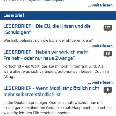
Frau hörte Stimmen aus Haus des verstorbenen Nachbarn
....weiterlesen
06.08.2026 - 11:52 von Hubert F. zu
Leserbrief
Zweite Hitzewelle in diesem Sommer ist jetzt amtlich
06.08.2026 - 11:46 von Ermitler zu
LESERBRIEF – Die EU, die Krisen und die
157
Zweite Hitzewelle in diesem Sommer ist jetzt amtlich
„Schuldigen“
06.08.2026 - 11:42 von Willi Müller zu
Weshalb befindet sich die EU in der aktuellen Krise?
Eschweiler: 16-Jähriger soll seine Oma ermordet haben
....weiterlesen
06.08.2026 - 11:35 von ne Hondsjong zu
LESERBRIEF – Haben wir wirklich mehr
53
Zweite Hitzewelle in diesem Sommer ist jetzt amtlich
Freiheit – oder nur neue Zwänge?
06.08.2026 - 11:11 von Dax zu
Fortschritt – ein Wort, das kaum noch hinterfragt wird. Als
Wie kam es zur Ceuta-Krise?
wäre alles, was sich verändert, automatisch besser. Doch im
06.08.2026 - 10:39 von Mungo zu
Alltag…
Wasserstand des Rheins in NRW so niedrig wie noch nie
....weiterlesen
06.08.2026 - 10:34 von Ostbelgien Direkt zu
LESERBRIEF – Wenn Mobilität plötzlich nicht
9
Tessa Wullaert knackt die 100-Tore-Marke für die Red Flames
mehr selbstverständlich ist
06.08.2026 - 10:20 von Dax zu
In der Deutschsprachigen Gemeinschaft wächst man mit
Zweite Hitzewelle in diesem Sommer ist jetzt amtlich
einem ganz bestimmten Gedanken auf: Hauptsache so schnell
06.08.2026 - 10:18 von Dax zu
wie möglich den Führerschein machen….