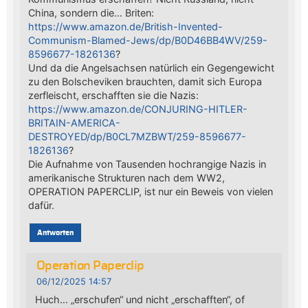
China, sondern die… Briten:
https://www.amazon.de/British-Invented-
Communism-Blamed-Jews/dp/B0D46BB4WV/259-
8596677-1826136
?
Und da die Angelsachsen natürlich ein Gegengewicht
zu den Bolscheviken brauchten, damit sich Europa
zerfleischt, erschafften sie die Nazis:
https://www.amazon.de/CONJURING-HITLER-
BRITAIN-AMERICA-
DESTROYED/dp/B0CL7MZBWT/259-8596677-
1826136
?
Die Aufnahme von Tausenden hochrangige Nazis in
amerikanische Strukturen nach dem WW2,
OPERATION PAPERCLIP, ist nur ein Beweis von vielen
dafür.
Antworten
Operation Paperclip
06/12/2025 14:57
Huch… „erschufen“ und nicht „erschafften“, of