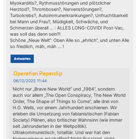
Myokarditis?, Rythmusstörungen und plötzlicher
Herztod?, Thrombosen?, Nervenstörungen?,
Turbokrebs?, Autoimmunerkrankungen?, Unfruchtbarkeit
bei Mann und Frau?, Müdigkeit, Schwäche, und
Schmerzen überall … : ALLES LONG-COVID! Post-Vac,
was soll das denn sein?!
Schöne „Neue Welt“: Oben Alle so „ehrlich“, und unten Alle
so friedlich, mäh, mäh … !
Antworten
Operation Paperclip
06/12/2025 11:44
Nicht nur „Brave New World“ und „1984“, sondern
auch vor allem „The Open Conspiracy, The New World
Order, The Shape of Things to Come“, alle drei von
H.G. Wells, vor einem Jahrhundert erschienen. Wir
erleben die Umsetzung von fabianistischen (Fabian
Society) Plänen, also britischer Wahnsinn (wie immer
seit Jahrunderten in der Weltpolitik).
Ultrakommunistisch, totalitär. Und wer hat den
Kommunismus erschaffen? Nicht Russland, nicht