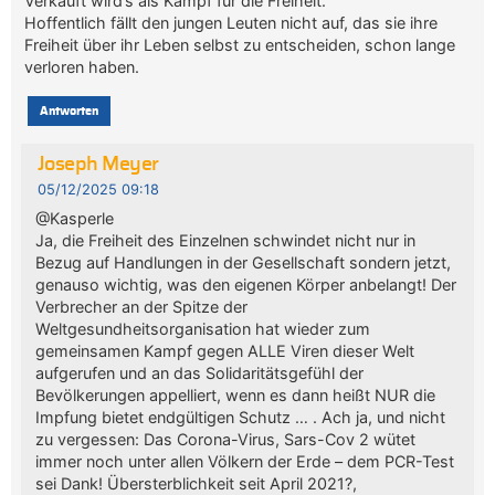
Verkauft wird’s als Kampf für die Freiheit.
Hoffentlich fällt den jungen Leuten nicht auf, das sie ihre
Freiheit über ihr Leben selbst zu entscheiden, schon lange
verloren haben.
Antworten
Joseph Meyer
05/12/2025 09:18
@Kasperle
Ja, die Freiheit des Einzelnen schwindet nicht nur in
Bezug auf Handlungen in der Gesellschaft sondern jetzt,
genauso wichtig, was den eigenen Körper anbelangt! Der
Verbrecher an der Spitze der
Weltgesundheitsorganisation hat wieder zum
gemeinsamen Kampf gegen ALLE Viren dieser Welt
aufgerufen und an das Solidaritätsgefühl der
Bevölkerungen appelliert, wenn es dann heißt NUR die
Impfung bietet endgültigen Schutz … . Ach ja, und nicht
zu vergessen: Das Corona-Virus, Sars-Cov 2 wütet
immer noch unter allen Völkern der Erde – dem PCR-Test
sei Dank! Übersterblichkeit seit April 2021?,