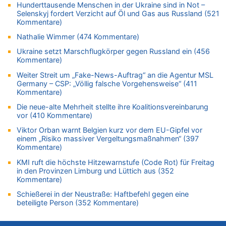
06.08.2026 - 07:21 von PvD zu
Hunderttausende Menschen in der Ukraine sind in Not –
Selenskyj fordert Verzicht auf Öl und Gas aus Russland (521
Mehrere Menschen in Londons City niedergestochen
Kommentare)
06.08.2026 - 00:22 von Peter S. zu
Nathalie Wimmer (474 Kommentare)
Wasserstand des Rheins in NRW so niedrig wie noch nie
06.08.2026 - 00:01 von Hugo Egon Bernhard von Sinnen zu
Ukraine setzt Marschflugkörper gegen Russland ein (456
Kommentare)
Mehrere Menschen in Londons City niedergestochen
Weiter Streit um „Fake-News-Auftrag“ an die Agentur MSL
05.08.2026 - 23:29 von Zuhörer zu
Germany – CSP: „Völlig falsche Vorgehensweise“ (411
Wasserstand des Rheins in NRW so niedrig wie noch nie
Kommentare)
05.08.2026 - 22:35 von Chips zu
Die neue-alte Mehrheit stellte ihre Koalitionsvereinbarung
Wasserstand des Rheins in NRW so niedrig wie noch nie
vor (410 Kommentare)
05.08.2026 - 22:31 von Chips zu
Viktor Orban warnt Belgien kurz vor dem EU-Gipfel vor
Mehrere Menschen in Londons City niedergestochen
einem „Risiko massiver Vergeltungsmaßnahmen“ (397
Kommentare)
05.08.2026 - 22:18 von Kritisch denken zu
Mehrere Menschen in Londons City niedergestochen
KMI ruft die höchste Hitzewarnstufe (Code Rot) für Freitag
in den Provinzen Limburg und Lüttich aus (352
05.08.2026 - 21:53 von Karli Dall zu
Kommentare)
Mehrere Menschen in Londons City niedergestochen
Schießerei in der Neustraße: Haftbefehl gegen eine
05.08.2026 - 21:15 von Joseph Meyer zu
beteiligte Person (352 Kommentare)
Wasserstand des Rheins in NRW so niedrig wie noch nie
05.08.2026 - 21:10 von Ahja zu