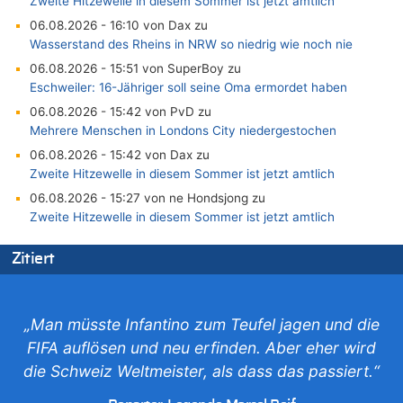
Zweite Hitzewelle in diesem Sommer ist jetzt amtlich
06.08.2026 - 16:10 von Dax zu
Wasserstand des Rheins in NRW so niedrig wie noch nie
06.08.2026 - 15:51 von SuperBoy zu
Eschweiler: 16-Jähriger soll seine Oma ermordet haben
06.08.2026 - 15:42 von PvD zu
Mehrere Menschen in Londons City niedergestochen
06.08.2026 - 15:42 von Dax zu
Zweite Hitzewelle in diesem Sommer ist jetzt amtlich
06.08.2026 - 15:27 von ne Hondsjong zu
Zweite Hitzewelle in diesem Sommer ist jetzt amtlich
06.08.2026 - 14:57 von Hugo Egon Bernhard von Sinnen zu
Zitiert
Zweite Hitzewelle in diesem Sommer ist jetzt amtlich
06.08.2026 - 14:51 von Ostbelgien Direkt zu
Zurück an den Rhein: Hendrich wechselt zum 1. FC Köln
„Man müsste Infantino zum Teufel jagen und die
06.08.2026 - 14:46 von Hugo Egon Bernhard von Sinnen zu
FIFA auflösen und neu erfinden. Aber eher wird
Frau hörte Stimmen aus Haus des verstorbenen Nachbarn
die Schweiz Weltmeister, als dass das passiert.“
06.08.2026 - 14:44 von Coralie zu
Zweite Hitzewelle in diesem Sommer ist jetzt amtlich