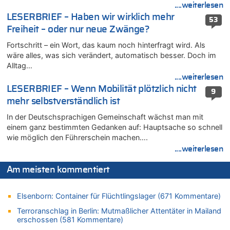
06.08.2026 - 10:16 von Dax zu
....weiterlesen
Wasserstand des Rheins in NRW so niedrig wie noch nie
LESERBRIEF – Haben wir wirklich mehr
53
06.08.2026 - 10:09 von Dax zu
Freiheit – oder nur neue Zwänge?
Zweite Hitzewelle in diesem Sommer ist jetzt amtlich
Fortschritt – ein Wort, das kaum noch hinterfragt wird. Als
06.08.2026 - 10:02 von Soso zu
wäre alles, was sich verändert, automatisch besser. Doch im
Aachen ab 11. August wieder Mekka des Pferdesports –
Alltag…
Belgien setzt bei Reit-WM auf starke Springreiter
....weiterlesen
06.08.2026 - 09:22 von Zuhörer zu
LESERBRIEF – Wenn Mobilität plötzlich nicht
9
Wasserstand des Rheins in NRW so niedrig wie noch nie
mehr selbstverständlich ist
06.08.2026 - 09:13 von 5/11 zu
In der Deutschsprachigen Gemeinschaft wächst man mit
Wasserstand des Rheins in NRW so niedrig wie noch nie
einem ganz bestimmten Gedanken auf: Hauptsache so schnell
06.08.2026 - 09:05 von 5/11 zu
wie möglich den Führerschein machen….
Mehrere Menschen in Londons City niedergestochen
....weiterlesen
06.08.2026 - 08:39 von Eifel_er zu
Mehrere Menschen in Londons City niedergestochen
Am meisten kommentiert
06.08.2026 - 07:33 von Carine zu
Wie kam es zur Ceuta-Krise?
Elsenborn: Container für Flüchtlingslager (671 Kommentare)
06.08.2026 - 07:30 von Ahja zu
Terroranschlag in Berlin: Mutmaßlicher Attentäter in Mailand
Wasserstand des Rheins in NRW so niedrig wie noch nie
erschossen (581 Kommentare)