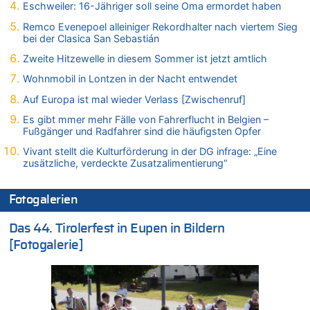
Eschweiler: 16-Jähriger soll seine Oma ermordet haben
06.08.2026 - 12:41 von Hugo Egon Bernhard von Sinnen zu
Frau hörte Stimmen aus Haus des verstorbenen Nachbarn
Remco Evenepoel alleiniger Rekordhalter nach viertem Sieg
bei der Clasica San Sebastián
06.08.2026 - 12:36 von Gärlinde zu
Aachen ab 11. August wieder Mekka des Pferdesports –
Zweite Hitzewelle in diesem Sommer ist jetzt amtlich
Belgien setzt bei Reit-WM auf starke Springreiter
Wohnmobil in Lontzen in der Nacht entwendet
06.08.2026 - 12:26 von Guido Scholzen zu
Auf Europa ist mal wieder Verlass [Zwischenruf]
Zweite Hitzewelle in diesem Sommer ist jetzt amtlich
Es gibt mmer mehr Fälle von Fahrerflucht in Belgien –
06.08.2026 - 12:17 von Sparwasser zu
Fußgänger und Radfahrer sind die häufigsten Opfer
Zweite Hitzewelle in diesem Sommer ist jetzt amtlich
Vivant stellt die Kulturförderung in der DG infrage: „Eine
06.08.2026 - 12:13 von Dax zu
zusätzliche, verdeckte Zusatzalimentierung“
Zweite Hitzewelle in diesem Sommer ist jetzt amtlich
06.08.2026 - 12:13 von Heinz F. zu
Fotogalerien
Mehrere Menschen in Londons City niedergestochen
06.08.2026 - 12:13 von Hugo Egon Bernhard von Sinnen zu
Das 44. Tirolerfest in Eupen in Bildern
Zweite Hitzewelle in diesem Sommer ist jetzt amtlich
[Fotogalerie]
06.08.2026 - 12:08 von Medium zu
Frau hörte Stimmen aus Haus des verstorbenen Nachbarn
06.08.2026 - 11:52 von Hubert F. zu
Zweite Hitzewelle in diesem Sommer ist jetzt amtlich