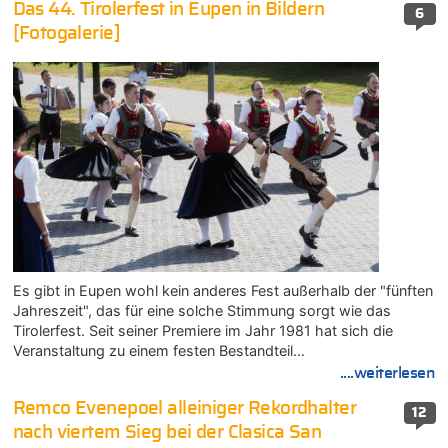
Das 44. Tirolerfest in Eupen in Bildern
6
[Fotogalerie]
Es gibt in Eupen wohl kein anderes Fest außerhalb der "fünften
Jahreszeit", das für eine solche Stimmung sorgt wie das
Tirolerfest. Seit seiner Premiere im Jahr 1981 hat sich die
Veranstaltung zu einem festen Bestandteil…
....weiterlesen
Remco Evenepoel alleiniger Rekordhalter
12
nach viertem Sieg bei der Clasica San