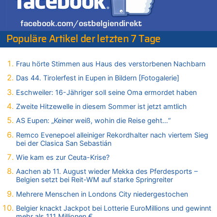
07.08.2026 - 20:22 von Anstreicher zu
Zweite Hitzewelle in diesem Sommer ist jetzt amtlich
07.08.2026 - 20:11 von Noah Parmentier zu
Zweite Hitzewelle in diesem Sommer ist jetzt amtlich
Populäre Artikel der letzten 7 Tage
07.08.2026 - 19:52 von Hugo Egon Bernhard von Sinnen zu
In Belgien missachten zwei von drei Autofahrern das
Frau hörte Stimmen aus Haus des verstorbenen Nachbarn
Tempolimit in 30er-Zonen – Untersuchung von Vias
Das 44. Tirolerfest in Eupen in Bildern [Fotogalerie]
07.08.2026 - 18:31 von Panda46 zu
Mark van Bommel offiziell als neuer Nationalcoach der Roten
Eschweiler: 16-Jähriger soll seine Oma ermordet haben
Teufel vorgestellt: „Ist mir eine große Ehre“
Zweite Hitzewelle in diesem Sommer ist jetzt amtlich
07.08.2026 - 17:56 von Mungo zu
AS Eupen: „Keiner weiß, wohin die Reise geht…“
Zweite Hitzewelle in diesem Sommer ist jetzt amtlich
Remco Evenepoel alleiniger Rekordhalter nach viertem Sieg
07.08.2026 - 17:55 von M der Block zu
bei der Clasica San Sebastián
AS Eupen: „Keiner weiß, wohin die Reise geht…“
Wie kam es zur Ceuta-Krise?
07.08.2026 - 16:38 von Joseph Meyer zu
Wasserstand des Rheins in NRW so niedrig wie noch nie
Aachen ab 11. August wieder Mekka des Pferdesports –
Belgien setzt bei Reit-WM auf starke Springreiter
07.08.2026 - 16:29 von Dax zu
In Belgien missachten zwei von drei Autofahrern das
Mehrere Menschen in Londons City niedergestochen
Tempolimit in 30er-Zonen – Untersuchung von Vias
Belgier knackt Jackpot bei Lotterie EuroMillions und gewinnt
07.08.2026 - 16:01 von Zuhörer zu
mehr als 111 Millionen €