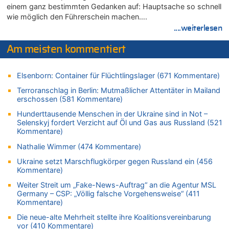
07.08.2026 - 12:43 von JoKrings zu
einem ganz bestimmten Gedanken auf: Hauptsache so schnell
Zweite Hitzewelle in diesem Sommer ist jetzt amtlich
wie möglich den Führerschein machen….
....weiterlesen
07.08.2026 - 12:31 von Fassungslos zu
In Belgien missachten zwei von drei Autofahrern das
Am meisten kommentiert
Tempolimit in 30er-Zonen – Untersuchung von Vias
07.08.2026 - 11:31 von Zuhörer zu
In Belgien missachten zwei von drei Autofahrern das
Elsenborn: Container für Flüchtlingslager (671 Kommentare)
Tempolimit in 30er-Zonen – Untersuchung von Vias
Terroranschlag in Berlin: Mutmaßlicher Attentäter in Mailand
07.08.2026 - 11:23 von Dax zu
erschossen (581 Kommentare)
In Belgien missachten zwei von drei Autofahrern das
Hunderttausende Menschen in der Ukraine sind in Not –
Tempolimit in 30er-Zonen – Untersuchung von Vias
Selenskyj fordert Verzicht auf Öl und Gas aus Russland (521
Kommentare)
07.08.2026 - 11:20 von JoKrings zu
In Belgien missachten zwei von drei Autofahrern das
Nathalie Wimmer (474 Kommentare)
Tempolimit in 30er-Zonen – Untersuchung von Vias
Ukraine setzt Marschflugkörper gegen Russland ein (456
07.08.2026 - 11:15 von Dax zu
Kommentare)
Wie kam es zur Ceuta-Krise?
Weiter Streit um „Fake-News-Auftrag“ an die Agentur MSL
07.08.2026 - 11:12 von Frage zu
Germany – CSP: „Völlig falsche Vorgehensweise“ (411
Wasserstand des Rheins in NRW so niedrig wie noch nie
Kommentare)
07.08.2026 - 10:29 von Soso zu
Die neue-alte Mehrheit stellte ihre Koalitionsvereinbarung
Aachen ab 11. August wieder Mekka des Pferdesports –
vor (410 Kommentare)