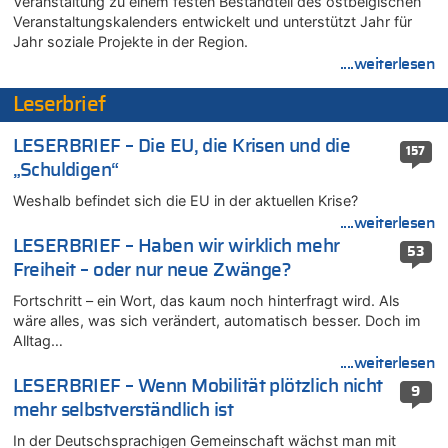
Veranstaltung zu einem festen Bestandteil des ostbelgischen
Veranstaltungskalenders entwickelt und unterstützt Jahr für
07.08.2026 - 13:39 von alter weißer mann zu
Jahr soziale Projekte in der Region.
Zurück an den Rhein: Hendrich wechselt zum 1. FC Köln
....weiterlesen
07.08.2026 - 13:39 von Ach zu
Aachen ab 11. August wieder Mekka des Pferdesports –
Leserbrief
Belgien setzt bei Reit-WM auf starke Springreiter
07.08.2026 - 13:31 von Guido Scholzen zu
LESERBRIEF – Die EU, die Krisen und die
157
Wasserstand des Rheins in NRW so niedrig wie noch nie
„Schuldigen“
07.08.2026 - 13:23 von JoKrings zu
Weshalb befindet sich die EU in der aktuellen Krise?
In Belgien missachten zwei von drei Autofahrern das
....weiterlesen
Tempolimit in 30er-Zonen – Untersuchung von Vias
LESERBRIEF – Haben wir wirklich mehr
53
07.08.2026 - 13:20 von JoKrings zu
Freiheit – oder nur neue Zwänge?
In Belgien missachten zwei von drei Autofahrern das
Tempolimit in 30er-Zonen – Untersuchung von Vias
Fortschritt – ein Wort, das kaum noch hinterfragt wird. Als
wäre alles, was sich verändert, automatisch besser. Doch im
07.08.2026 - 13:04 von Kein Raser zu
Alltag…
In Belgien missachten zwei von drei Autofahrern das
Tempolimit in 30er-Zonen – Untersuchung von Vias
....weiterlesen
LESERBRIEF – Wenn Mobilität plötzlich nicht
07.08.2026 - 13:01 von Experten? zu
9
mehr selbstverständlich ist
In Belgien missachten zwei von drei Autofahrern das
Tempolimit in 30er-Zonen – Untersuchung von Vias
In der Deutschsprachigen Gemeinschaft wächst man mit