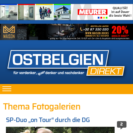
Thema Fotogalerien
SP-Duo „on Tour“ durch die DG
2