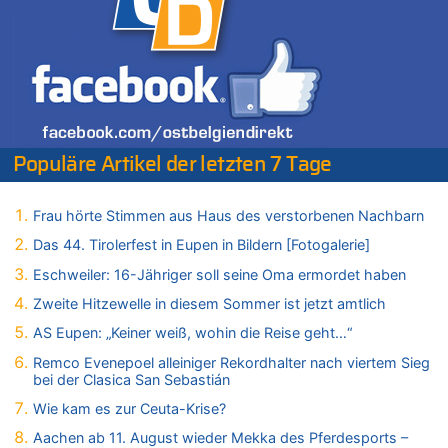
Belgien setzt bei Reit-WM auf starke Springreiter
07.08.2026 - 20:57 von michlaustderaffe zu
Zweite Hitzewelle in diesem Sommer ist jetzt amtlich
07.08.2026 - 20:22 von Anstreicher zu
Zweite Hitzewelle in diesem Sommer ist jetzt amtlich
07.08.2026 - 20:11 von Noah Parmentier zu
Zweite Hitzewelle in diesem Sommer ist jetzt amtlich
Populäre Artikel der letzten 7 Tage
07.08.2026 - 19:52 von Hugo Egon Bernhard von Sinnen zu
In Belgien missachten zwei von drei Autofahrern das
Frau hörte Stimmen aus Haus des verstorbenen Nachbarn
Tempolimit in 30er-Zonen – Untersuchung von Vias
Das 44. Tirolerfest in Eupen in Bildern [Fotogalerie]
07.08.2026 - 18:31 von Panda46 zu
Mark van Bommel offiziell als neuer Nationalcoach der Roten
Eschweiler: 16-Jähriger soll seine Oma ermordet haben
Teufel vorgestellt: „Ist mir eine große Ehre“
Zweite Hitzewelle in diesem Sommer ist jetzt amtlich
07.08.2026 - 17:56 von Mungo zu
AS Eupen: „Keiner weiß, wohin die Reise geht…“
Zweite Hitzewelle in diesem Sommer ist jetzt amtlich
Remco Evenepoel alleiniger Rekordhalter nach viertem Sieg
07.08.2026 - 17:55 von M der Block zu
bei der Clasica San Sebastián
AS Eupen: „Keiner weiß, wohin die Reise geht…“
Wie kam es zur Ceuta-Krise?
07.08.2026 - 16:38 von Joseph Meyer zu
Wasserstand des Rheins in NRW so niedrig wie noch nie
Aachen ab 11. August wieder Mekka des Pferdesports –