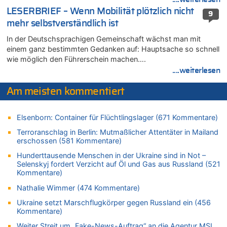
LESERBRIEF – Wenn Mobilität plötzlich nicht
07.08.2026 - 13:01 von Experten? zu
9
mehr selbstverständlich ist
In Belgien missachten zwei von drei Autofahrern das
Tempolimit in 30er-Zonen – Untersuchung von Vias
In der Deutschsprachigen Gemeinschaft wächst man mit
07.08.2026 - 12:43 von JoKrings zu
einem ganz bestimmten Gedanken auf: Hauptsache so schnell
Zweite Hitzewelle in diesem Sommer ist jetzt amtlich
wie möglich den Führerschein machen….
....weiterlesen
07.08.2026 - 12:31 von Fassungslos zu
In Belgien missachten zwei von drei Autofahrern das
Am meisten kommentiert
Tempolimit in 30er-Zonen – Untersuchung von Vias
07.08.2026 - 11:31 von Zuhörer zu
In Belgien missachten zwei von drei Autofahrern das
Elsenborn: Container für Flüchtlingslager (671 Kommentare)
Tempolimit in 30er-Zonen – Untersuchung von Vias
Terroranschlag in Berlin: Mutmaßlicher Attentäter in Mailand
07.08.2026 - 11:23 von Dax zu
erschossen (581 Kommentare)
In Belgien missachten zwei von drei Autofahrern das
Hunderttausende Menschen in der Ukraine sind in Not –
Tempolimit in 30er-Zonen – Untersuchung von Vias
Selenskyj fordert Verzicht auf Öl und Gas aus Russland (521
Kommentare)
07.08.2026 - 11:20 von JoKrings zu
In Belgien missachten zwei von drei Autofahrern das
Nathalie Wimmer (474 Kommentare)
Tempolimit in 30er-Zonen – Untersuchung von Vias
Ukraine setzt Marschflugkörper gegen Russland ein (456
07.08.2026 - 11:15 von Dax zu
Kommentare)
Wie kam es zur Ceuta-Krise?
Weiter Streit um „Fake-News-Auftrag“ an die Agentur MSL