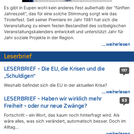
In Belgien missachten zwei von drei Autofahrern das
Es gibt in Eupen wohl kein anderes Fest außerhalb der "fünften
Tempolimit in 30er-Zonen – Untersuchung von Vias
Jahreszeit", das für eine solche Stimmung sorgt wie das
07.08.2026 - 14:33 von Ostbelgien Direkt zu
Tirolerfest. Seit seiner Premiere im Jahr 1981 hat sich die
Offiziell: Van Bommel wird Belgiens Nationaltrainer
Veranstaltung zu einem festen Bestandteil des ostbelgischen
Veranstaltungskalenders entwickelt und unterstützt Jahr für
07.08.2026 - 13:39 von alter weißer mann zu
Jahr soziale Projekte in der Region.
Zurück an den Rhein: Hendrich wechselt zum 1. FC Köln
....weiterlesen
07.08.2026 - 13:39 von Ach zu
Aachen ab 11. August wieder Mekka des Pferdesports –
Leserbrief
Belgien setzt bei Reit-WM auf starke Springreiter
07.08.2026 - 13:31 von Guido Scholzen zu
LESERBRIEF – Die EU, die Krisen und die
157
Wasserstand des Rheins in NRW so niedrig wie noch nie
„Schuldigen“
07.08.2026 - 13:23 von JoKrings zu
Weshalb befindet sich die EU in der aktuellen Krise?
In Belgien missachten zwei von drei Autofahrern das
....weiterlesen
Tempolimit in 30er-Zonen – Untersuchung von Vias
LESERBRIEF – Haben wir wirklich mehr
53
07.08.2026 - 13:20 von JoKrings zu
Freiheit – oder nur neue Zwänge?
In Belgien missachten zwei von drei Autofahrern das
Tempolimit in 30er-Zonen – Untersuchung von Vias
Fortschritt – ein Wort, das kaum noch hinterfragt wird. Als
wäre alles, was sich verändert, automatisch besser. Doch im
07.08.2026 - 13:04 von Kein Raser zu
Alltag…
In Belgien missachten zwei von drei Autofahrern das
Tempolimit in 30er-Zonen – Untersuchung von Vias
....weiterlesen