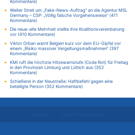
Kommentare)
Wie kam es zur Ceuta-Krise?
Weiter Streit um „Fake-News-Auftrag“ an die Agentur MSL
07.08.2026 - 11:12 von Frage zu
Germany – CSP: „Völlig falsche Vorgehensweise“ (411
Wasserstand des Rheins in NRW so niedrig wie noch nie
Kommentare)
07.08.2026 - 10:29 von Soso zu
Die neue-alte Mehrheit stellte ihre Koalitionsvereinbarung
Aachen ab 11. August wieder Mekka des Pferdesports –
vor (410 Kommentare)
Belgien setzt bei Reit-WM auf starke Springreiter
Viktor Orban warnt Belgien kurz vor dem EU-Gipfel vor
07.08.2026 - 10:23 von Opa zu
einem „Risiko massiver Vergeltungsmaßnahmen“ (397
Kommentare)
In Belgien missachten zwei von drei Autofahrern das
Tempolimit in 30er-Zonen – Untersuchung von Vias
KMI ruft die höchste Hitzewarnstufe (Code Rot) für Freitag
in den Provinzen Limburg und Lüttich aus (352
07.08.2026 - 10:05 von Ostbelgien Direkt zu
Kommentare)
Soll Belgien Tempolimit auf Autobahnen erhöhen? – In
Tschechien ab 2024 maximal 150 km/h erlaubt
Schießerei in der Neustraße: Haftbefehl gegen eine
beteiligte Person (352 Kommentare)
07.08.2026 - 10:05 von N. A. Klar zu
In Belgien missachten zwei von drei Autofahrern das
Tempolimit in 30er-Zonen – Untersuchung von Vias
07.08.2026 - 09:31 von Ermitler zu
Impressum
Datenschutzerklärung
Das 44. Tirolerfest in Eupen in Bildern [Fotogalerie]
07.08.2026 - 09:18 von Noppi zu
AS Eupen: „Keiner weiß, wohin die Reise geht…“
Desktop Version anfordern