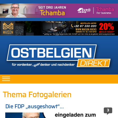
Thema Fotogalerien
Die FDP „ausgeshowt“…
3