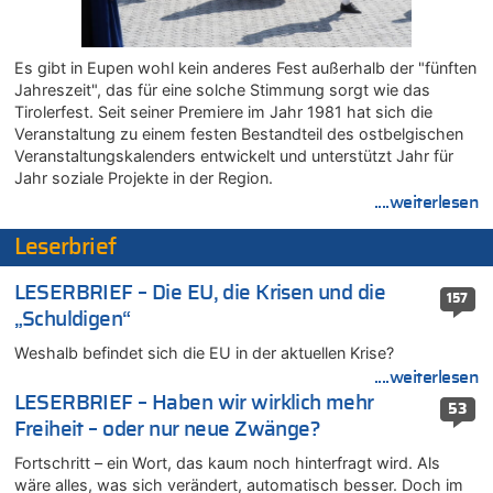
Kollision zwischen Autofahrer und Radfahrer an RAVeL-Weg
07.08.2026 - 14:35 von Vorfahrt zu
In Belgien missachten zwei von drei Autofahrern das
Es gibt in Eupen wohl kein anderes Fest außerhalb der "fünften
Tempolimit in 30er-Zonen – Untersuchung von Vias
Jahreszeit", das für eine solche Stimmung sorgt wie das
07.08.2026 - 14:33 von Ostbelgien Direkt zu
Tirolerfest. Seit seiner Premiere im Jahr 1981 hat sich die
Offiziell: Van Bommel wird Belgiens Nationaltrainer
Veranstaltung zu einem festen Bestandteil des ostbelgischen
Veranstaltungskalenders entwickelt und unterstützt Jahr für
07.08.2026 - 13:39 von alter weißer mann zu
Jahr soziale Projekte in der Region.
Zurück an den Rhein: Hendrich wechselt zum 1. FC Köln
....weiterlesen
07.08.2026 - 13:39 von Ach zu
Aachen ab 11. August wieder Mekka des Pferdesports –
Leserbrief
Belgien setzt bei Reit-WM auf starke Springreiter
07.08.2026 - 13:31 von Guido Scholzen zu
LESERBRIEF – Die EU, die Krisen und die
157
Wasserstand des Rheins in NRW so niedrig wie noch nie
„Schuldigen“
07.08.2026 - 13:23 von JoKrings zu
Weshalb befindet sich die EU in der aktuellen Krise?
In Belgien missachten zwei von drei Autofahrern das
....weiterlesen
Tempolimit in 30er-Zonen – Untersuchung von Vias
LESERBRIEF – Haben wir wirklich mehr
53
07.08.2026 - 13:20 von JoKrings zu
Freiheit – oder nur neue Zwänge?
In Belgien missachten zwei von drei Autofahrern das
Tempolimit in 30er-Zonen – Untersuchung von Vias
Fortschritt – ein Wort, das kaum noch hinterfragt wird. Als
wäre alles, was sich verändert, automatisch besser. Doch im
07.08.2026 - 13:04 von Kein Raser zu