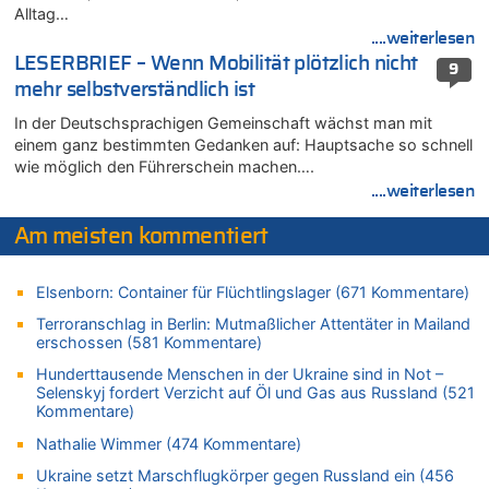
Alltag…
In Belgien missachten zwei von drei Autofahrern das
Tempolimit in 30er-Zonen – Untersuchung von Vias
....weiterlesen
LESERBRIEF – Wenn Mobilität plötzlich nicht
07.08.2026 - 13:01 von Experten? zu
9
mehr selbstverständlich ist
In Belgien missachten zwei von drei Autofahrern das
Tempolimit in 30er-Zonen – Untersuchung von Vias
In der Deutschsprachigen Gemeinschaft wächst man mit
07.08.2026 - 12:43 von JoKrings zu
einem ganz bestimmten Gedanken auf: Hauptsache so schnell
Zweite Hitzewelle in diesem Sommer ist jetzt amtlich
wie möglich den Führerschein machen….
....weiterlesen
07.08.2026 - 12:31 von Fassungslos zu
In Belgien missachten zwei von drei Autofahrern das
Am meisten kommentiert
Tempolimit in 30er-Zonen – Untersuchung von Vias
07.08.2026 - 11:31 von Zuhörer zu
In Belgien missachten zwei von drei Autofahrern das
Elsenborn: Container für Flüchtlingslager (671 Kommentare)
Tempolimit in 30er-Zonen – Untersuchung von Vias
Terroranschlag in Berlin: Mutmaßlicher Attentäter in Mailand
07.08.2026 - 11:23 von Dax zu
erschossen (581 Kommentare)
In Belgien missachten zwei von drei Autofahrern das
Hunderttausende Menschen in der Ukraine sind in Not –
Tempolimit in 30er-Zonen – Untersuchung von Vias
Selenskyj fordert Verzicht auf Öl und Gas aus Russland (521
Kommentare)
07.08.2026 - 11:20 von JoKrings zu
In Belgien missachten zwei von drei Autofahrern das
Nathalie Wimmer (474 Kommentare)
Tempolimit in 30er-Zonen – Untersuchung von Vias
Ukraine setzt Marschflugkörper gegen Russland ein (456
07.08.2026 - 11:15 von Dax zu