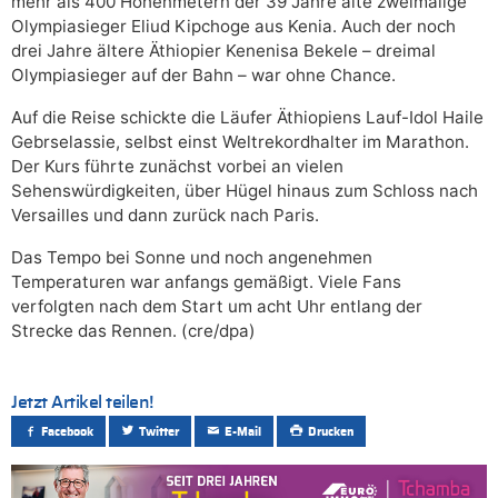
mehr als 400 Höhenmetern der 39 Jahre alte zweimalige
Olympiasieger Eliud Kipchoge aus Kenia. Auch der noch
drei Jahre ältere Äthiopier Kenenisa Bekele – dreimal
Olympiasieger auf der Bahn – war ohne Chance.
Auf die Reise schickte die Läufer Äthiopiens Lauf-Idol Haile
Gebrselassie, selbst einst Weltrekordhalter im Marathon.
Der Kurs führte zunächst vorbei an vielen
Sehenswürdigkeiten, über Hügel hinaus zum Schloss nach
Versailles und dann zurück nach Paris.
Das Tempo bei Sonne und noch angenehmen
Temperaturen war anfangs gemäßigt. Viele Fans
verfolgten nach dem Start um acht Uhr entlang der
Strecke das Rennen. (cre/dpa)
Jetzt Artikel teilen!
Facebook
Twitter
E-Mail
Drucken