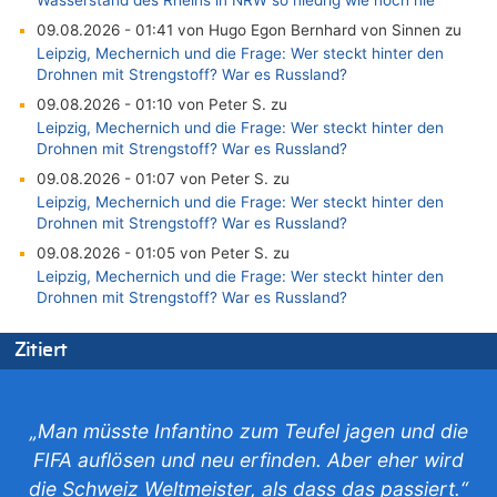
Wasserstand des Rheins in NRW so niedrig wie noch nie
09.08.2026 - 01:41 von Hugo Egon Bernhard von Sinnen zu
Leipzig, Mechernich und die Frage: Wer steckt hinter den
Drohnen mit Strengstoff? War es Russland?
09.08.2026 - 01:10 von Peter S. zu
Leipzig, Mechernich und die Frage: Wer steckt hinter den
Drohnen mit Strengstoff? War es Russland?
09.08.2026 - 01:07 von Peter S. zu
Leipzig, Mechernich und die Frage: Wer steckt hinter den
Drohnen mit Strengstoff? War es Russland?
09.08.2026 - 01:05 von Peter S. zu
Leipzig, Mechernich und die Frage: Wer steckt hinter den
Drohnen mit Strengstoff? War es Russland?
08.08.2026 - 23:27 von Bingo zu
Zitiert
Zweite Hitzewelle in diesem Sommer ist jetzt amtlich
08.08.2026 - 22:47 von Heinz F. zu
Wasserstand des Rheins in NRW so niedrig wie noch nie
„Man müsste Infantino zum Teufel jagen und die
08.08.2026 - 22:39 von Hugo Egon Bernhard von Sinnen zu
FIFA auflösen und neu erfinden. Aber eher wird
Politischer Eklat bei der Gedenkfeier in Marcinelle – Meloni:
„Schwerwiegende und beschämende Geste“
die Schweiz Weltmeister, als dass das passiert.“