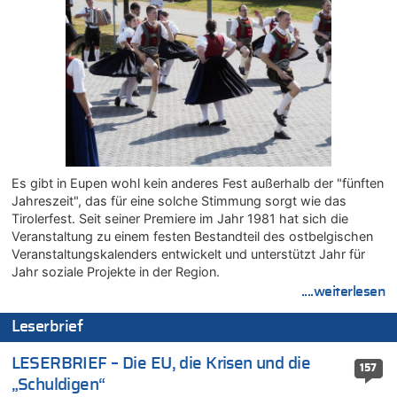
08.08.2026 - 20:13 von Dax zu
Zweite Hitzewelle in diesem Sommer ist jetzt amtlich
08.08.2026 - 20:09 von Dax zu
Zweite Hitzewelle in diesem Sommer ist jetzt amtlich
08.08.2026 - 20:06 von Dax zu
Zweite Hitzewelle in diesem Sommer ist jetzt amtlich
08.08.2026 - 19:00 von Peter G zu
Leipzig, Mechernich und die Frage: Wer steckt hinter den
Es gibt in Eupen wohl kein anderes Fest außerhalb der "fünften
Drohnen mit Strengstoff? War es Russland?
Jahreszeit", das für eine solche Stimmung sorgt wie das
08.08.2026 - 18:48 von Marcel Scholzen Eimerscheid zu
Tirolerfest. Seit seiner Premiere im Jahr 1981 hat sich die
Leipzig, Mechernich und die Frage: Wer steckt hinter den
Veranstaltung zu einem festen Bestandteil des ostbelgischen
Drohnen mit Strengstoff? War es Russland?
Veranstaltungskalenders entwickelt und unterstützt Jahr für
08.08.2026 - 18:41 von JoKrings zu
Jahr soziale Projekte in der Region.
Leipzig, Mechernich und die Frage: Wer steckt hinter den
....weiterlesen
Drohnen mit Strengstoff? War es Russland?
Leserbrief
08.08.2026 - 18:39 von JoKrings zu
Leipzig, Mechernich und die Frage: Wer steckt hinter den
LESERBRIEF – Die EU, die Krisen und die
Drohnen mit Strengstoff? War es Russland?
157
„Schuldigen“
08.08.2026 - 18:07 von Hubert F. zu