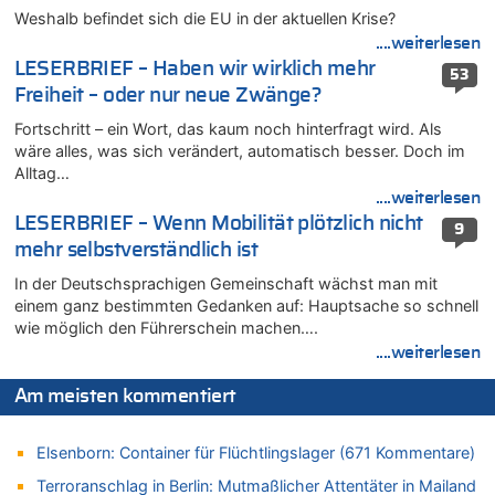
Belgier knackt Jackpot bei Lotterie EuroMillions und gewinnt
Weshalb befindet sich die EU in der aktuellen Krise?
mehr als 111 Millionen €
....weiterlesen
08.08.2026 - 17:46 von Der Alte zu
LESERBRIEF – Haben wir wirklich mehr
53
Belgier knackt Jackpot bei Lotterie EuroMillions und gewinnt
Freiheit – oder nur neue Zwänge?
mehr als 111 Millionen €
Fortschritt – ein Wort, das kaum noch hinterfragt wird. Als
08.08.2026 - 17:45 von Der Alte zu
wäre alles, was sich verändert, automatisch besser. Doch im
Zwölf Jahre nach Aachener Bankraub: 70-Jähriger gefasst
Alltag…
08.08.2026 - 17:43 von Der Alte zu
....weiterlesen
Leipzig, Mechernich und die Frage: Wer steckt hinter den
LESERBRIEF – Wenn Mobilität plötzlich nicht
9
Drohnen mit Strengstoff? War es Russland?
mehr selbstverständlich ist
08.08.2026 - 17:16 von Bingo zu
In der Deutschsprachigen Gemeinschaft wächst man mit
Zweite Hitzewelle in diesem Sommer ist jetzt amtlich
einem ganz bestimmten Gedanken auf: Hauptsache so schnell
08.08.2026 - 16:20 von Russentrolle zu
wie möglich den Führerschein machen….
Leipzig, Mechernich und die Frage: Wer steckt hinter den
....weiterlesen
Drohnen mit Strengstoff? War es Russland?
08.08.2026 - 15:34 von JoKrings zu
Am meisten kommentiert
Leipzig, Mechernich und die Frage: Wer steckt hinter den
Drohnen mit Strengstoff? War es Russland?
Elsenborn: Container für Flüchtlingslager (671 Kommentare)
08.08.2026 - 15:32 von 5/11 zu
Terroranschlag in Berlin: Mutmaßlicher Attentäter in Mailand
Mehrere Menschen in Londons City niedergestochen