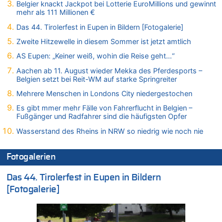
Belgier knackt Jackpot bei Lotterie EuroMillions und gewinnt
Leipzig, Mechernich und die Frage: Wer steckt hinter den
mehr als 111 Millionen €
Drohnen mit Strengstoff? War es Russland?
Das 44. Tirolerfest in Eupen in Bildern [Fotogalerie]
08.08.2026 - 20:49 von Marcel Scholzen Eimerscheid zu
Leipzig, Mechernich und die Frage: Wer steckt hinter den
Zweite Hitzewelle in diesem Sommer ist jetzt amtlich
Drohnen mit Strengstoff? War es Russland?
AS Eupen: „Keiner weiß, wohin die Reise geht…“
08.08.2026 - 20:34 von Dax zu
Aachen ab 11. August wieder Mekka des Pferdesports –
Wasserstand des Rheins in NRW so niedrig wie noch nie
Belgien setzt bei Reit-WM auf starke Springreiter
08.08.2026 - 20:32 von Joseph Meyer zu
Mehrere Menschen in Londons City niedergestochen
Leipzig, Mechernich und die Frage: Wer steckt hinter den
Drohnen mit Strengstoff? War es Russland?
Es gibt mmer mehr Fälle von Fahrerflucht in Belgien –
Fußgänger und Radfahrer sind die häufigsten Opfer
08.08.2026 - 20:20 von Joseph Meyer zu
Leipzig, Mechernich und die Frage: Wer steckt hinter den
Wasserstand des Rheins in NRW so niedrig wie noch nie
Drohnen mit Strengstoff? War es Russland?
08.08.2026 - 20:19 von Peter G zu
Fotogalerien
Zwölf Jahre nach Aachener Bankraub: 70-Jähriger gefasst
Das 44. Tirolerfest in Eupen in Bildern
08.08.2026 - 20:17 von Russentrolle zu
Leipzig, Mechernich und die Frage: Wer steckt hinter den
[Fotogalerie]
Drohnen mit Strengstoff? War es Russland?
08.08.2026 - 20:16 von Dax zu
Wasserstand des Rheins in NRW so niedrig wie noch nie