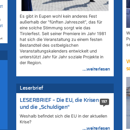
zt
Es gibt in Eupen wohl kein anderes Fest
u
außerhalb der "fünften Jahreszeit", das für
zt
eine solche Stimmung sorgt wie das
W
Tirolerfest. Seit seiner Premiere im Jahr 1981
P
rd
hat sich die Veranstaltung zu einem festen
s
Bestandteil des ostbelgischen
Veranstaltungskalenders entwickelt und
unterstützt Jahr für Jahr soziale Projekte in
–
W
der Region.
s
....weiterlesen
:
Leserbrief
LESERBRIEF – Die EU, die Krisen
zt
157
und die „Schuldigen“
Weshalb befindet sich die EU in der aktuellen
Krise?
....weiterlesen