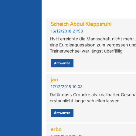
Scheich Abdul Klappstuhl
16/12/2018 21:53
HvH erreichte die Mannschaft nicht mehr .V
eine Euroleaguesaison zum vergessen und in
Trainerwechsel war längst überfällig
Antworten
jan
17/12/2018 10:03
Dafür dass Croucke als knallharter Gesch
erstaunlicht lange schleifen lassen
Antworten
erbo