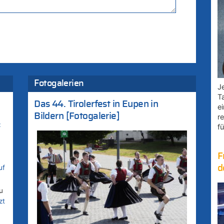
Fotogalerien
Je
T
Das 44. Tirolerfest in Eupen in
e
Bildern [Fotogalerie]
r
:
fü
F
uf
d
u
zt