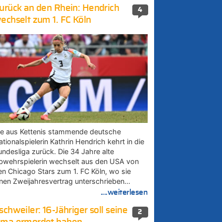
urück an den Rhein: Hendrich
4
echselt zum 1. FC Köln
ie aus Kettenis stammende deutsche
tionalspielerin Kathrin Hendrich kehrt in die
undesliga zurück. Die 34 Jahre alte
bwehrspielerin wechselt aus den USA von
en Chicago Stars zum 1. FC Köln, wo sie
inen Zweijahresvertrag unterschrieben…
....weiterlesen
schweiler: 16-Jähriger soll seine
2