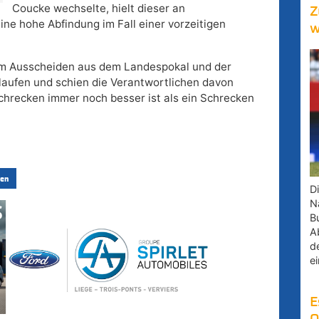
Coucke wechselte, hielt dieser an
Z
ine hohe Abfindung im Fall einer vorzeitigen
w
dem Ausscheiden aus dem Landespokal und der
rlaufen und schien die Verantwortlichen davon
chrecken immer noch besser ist als ein Schrecken
en
D
Na
B
A
d
e
E