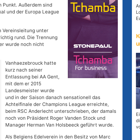
en Punkt. Außerdem sind
A
kal und der Europa League
Lo
E
Vereinsleitung unter
K
richtig rund. Die Trennung
u
ger wurde noch nicht
Vanhaezebrouck hatte
kurz nach seiner
Entlassung bei AA Gent,
mit dem er 2015
Landesmeister wurde
und in der Saison danach sensationell das
Achtelfinale der Champions League erreichte,
beim RSC Anderlecht unterschrieben, der damals
E
noch von Präsident Roger Vanden Stock und
d
Manager Herman Van Holsbeeck geführt wurde.
v
Als Belgiens Edelverein in den Besitz von Marc