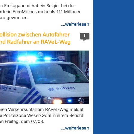
m Freitagabend hat ein Belgier bei der
tterie EuroMillions mehr als 111 Millionen
uro gewonnen.
....weiterlesen
ollision zwischen Autofahrer
1
nd Radfahrer an RAVeL-Weg
inen Verkehrsunfall am RAVeL-Weg meldet
ie Polizeizone Weser-Göhl in ihrem Bericht
on Freitag, dem 07/08.
....weiterlesen