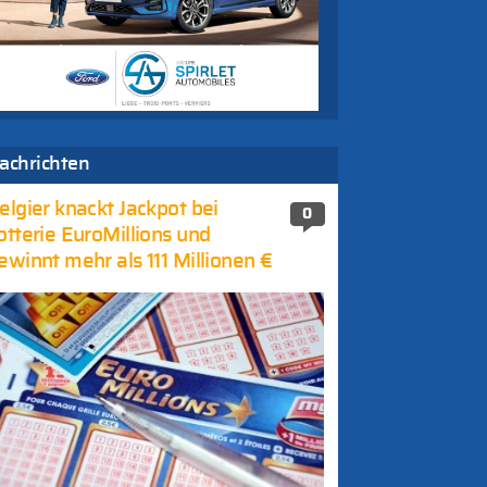
achrichten
elgier knackt Jackpot bei
0
otterie EuroMillions und
ewinnt mehr als 111 Millionen €