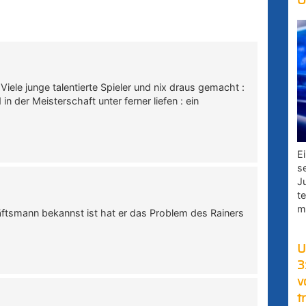
O
iele junge talentierte Spieler und nix draus gemacht :
 der Meisterschaft unter ferner liefen : ein
E
s
J
t
m
äftsmann bekannst ist hat er das Problem des Rainers
U
3
v
t