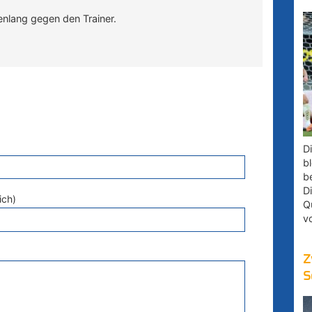
nlang gegen den Trainer.
D
bl
b
D
ich)
Q
v
Z
S