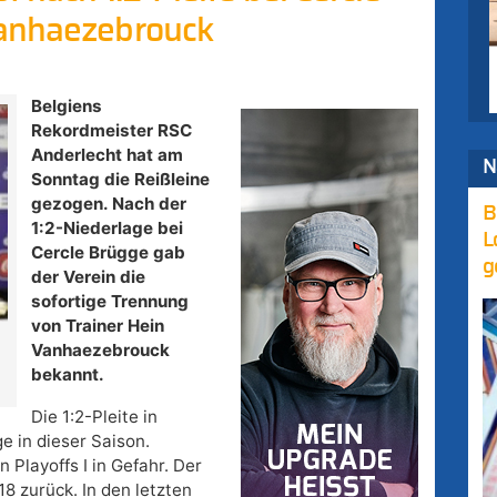
Vanhaezebrouck
Belgiens
Rekordmeister RSC
Anderlecht hat am
N
Sonntag die Reißleine
gezogen. Nach der
B
1:2-Niederlage bei
L
Cercle Brügge gab
g
der Verein die
sofortige Trennung
von Trainer Hein
Vanhaezebrouck
bekannt.
Die 1:2-Pleite in
e in dieser Saison.
 Playoffs I in Gefahr. Der
8 zurück. In den letzten