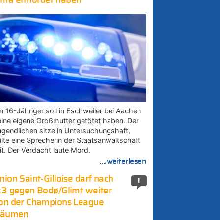
ma ermordet haben
in 16-Jähriger soll in Eschweiler bei Aachen
eine eigene Großmutter getötet haben. Der
ugendlichen sitze in Untersuchungshaft,
eilte eine Sprecherin der Staatsanwaltschaft
it. Der Verdacht laute Mord.
....weiterlesen
nion Saint-Gilloise darf nach
1
:3 gegen Bodø/Glimt weiter
on der Champions League
räumen