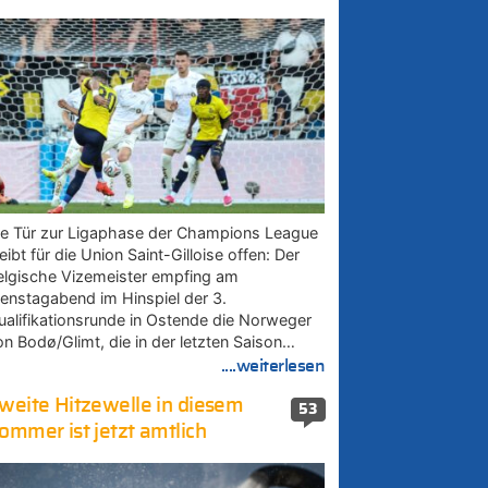
ie Tür zur Ligaphase der Champions League
eibt für die Union Saint-Gilloise offen: Der
elgische Vizemeister empfing am
ienstagabend im Hinspiel der 3.
ualifikationsrunde in Ostende die Norweger
on Bodø/Glimt, die in der letzten Saison…
....weiterlesen
weite Hitzewelle in diesem
53
ommer ist jetzt amtlich