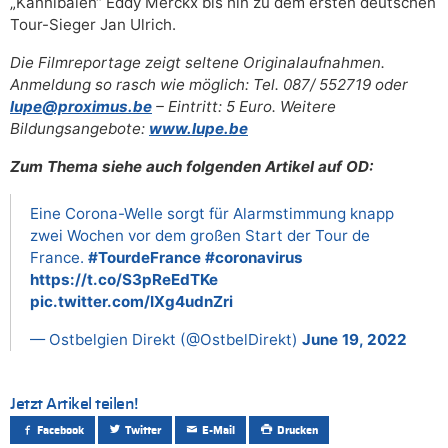
„Kannibalen“ Eddy Merckx bis hin zu dem ersten deutschen
Tour-Sieger Jan Ulrich.
Die Filmreportage zeigt seltene Originalaufnahmen.
Anmeldung so rasch wie möglich: Tel. 087/ 552719 oder
lupe@proximus.be
– Eintritt: 5 Euro. Weitere
Bildungsangebote:
www.lupe.be
Zum Thema siehe auch folgenden Artikel auf OD:
Eine Corona-Welle sorgt für Alarmstimmung knapp
zwei Wochen vor dem großen Start der Tour de
France.
#TourdeFrance
#coronavirus
https://t.co/S3pReEdTKe
pic.twitter.com/IXg4udnZri
— Ostbelgien Direkt (@OstbelDirekt)
June 19, 2022
Jetzt Artikel teilen!
Facebook
Twitter
E-Mail
Drucken