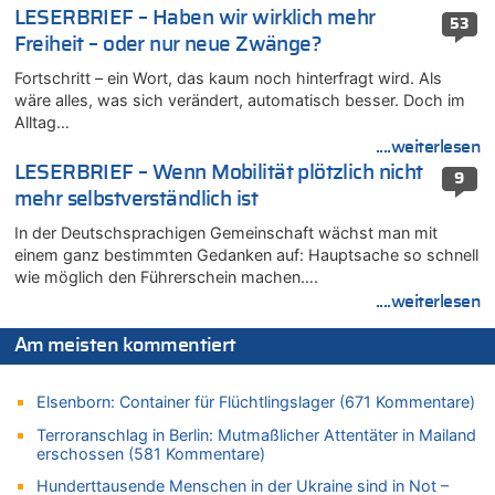
Mehrere Menschen in Londons City niedergestochen
LESERBRIEF – Haben wir wirklich mehr
53
08.08.2026 - 15:19 von Guido Scholzen zu
Freiheit – oder nur neue Zwänge?
Leipzig, Mechernich und die Frage: Wer steckt hinter den
Fortschritt – ein Wort, das kaum noch hinterfragt wird. Als
Drohnen mit Strengstoff? War es Russland?
wäre alles, was sich verändert, automatisch besser. Doch im
08.08.2026 - 14:54 von Alfons van Compernolle zu
Alltag…
Belgier knackt Jackpot bei Lotterie EuroMillions und gewinnt
....weiterlesen
mehr als 111 Millionen €
LESERBRIEF – Wenn Mobilität plötzlich nicht
9
08.08.2026 - 14:47 von Peer Wermuth zu
mehr selbstverständlich ist
Leipzig, Mechernich und die Frage: Wer steckt hinter den
In der Deutschsprachigen Gemeinschaft wächst man mit
Drohnen mit Strengstoff? War es Russland?
einem ganz bestimmten Gedanken auf: Hauptsache so schnell
08.08.2026 - 14:29 von Achso Dax zu
wie möglich den Führerschein machen….
In Belgien missachten zwei von drei Autofahrern das
....weiterlesen
Tempolimit in 30er-Zonen – Untersuchung von Vias
08.08.2026 - 13:23 von Hugo Egon Bernhard von Sinnen zu
Am meisten kommentiert
Leipzig, Mechernich und die Frage: Wer steckt hinter den
Drohnen mit Strengstoff? War es Russland?
Elsenborn: Container für Flüchtlingslager (671 Kommentare)
08.08.2026 - 13:03 von WK zu
Terroranschlag in Berlin: Mutmaßlicher Attentäter in Mailand
Kollision zwischen Autofahrer und Radfahrer an RAVeL-Weg
erschossen (581 Kommentare)
08.08.2026 - 12:56 von WK zu
Hunderttausende Menschen in der Ukraine sind in Not –
Wasserstand des Rheins in NRW so niedrig wie noch nie