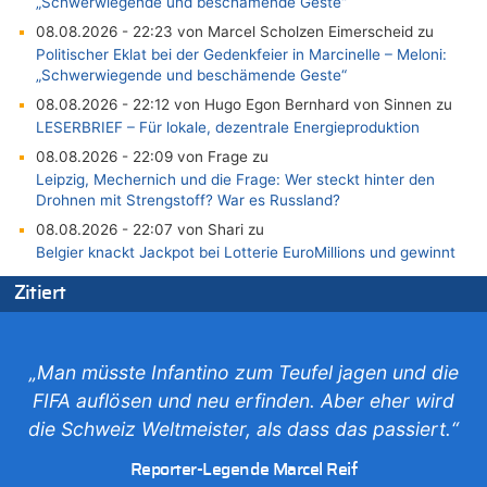
„Schwerwiegende und beschämende Geste“
08.08.2026 - 22:23 von Marcel Scholzen Eimerscheid zu
Politischer Eklat bei der Gedenkfeier in Marcinelle – Meloni:
„Schwerwiegende und beschämende Geste“
08.08.2026 - 22:12 von Hugo Egon Bernhard von Sinnen zu
LESERBRIEF – Für lokale, dezentrale Energieproduktion
08.08.2026 - 22:09 von Frage zu
Leipzig, Mechernich und die Frage: Wer steckt hinter den
Drohnen mit Strengstoff? War es Russland?
08.08.2026 - 22:07 von Shari zu
Belgier knackt Jackpot bei Lotterie EuroMillions und gewinnt
mehr als 111 Millionen €
Zitiert
08.08.2026 - 21:46 von Frage zu
Leipzig, Mechernich und die Frage: Wer steckt hinter den
Drohnen mit Strengstoff? War es Russland?
„Man müsste Infantino zum Teufel jagen und die
08.08.2026 - 21:33 von Frage zu
FIFA auflösen und neu erfinden. Aber eher wird
Zwölf Jahre nach Aachener Bankraub: 70-Jähriger gefasst
die Schweiz Weltmeister, als dass das passiert.“
08.08.2026 - 21:28 von Noah Parmentier zu
Leipzig, Mechernich und die Frage: Wer steckt hinter den
Reporter-Legende Marcel Reif
Drohnen mit Strengstoff? War es Russland?