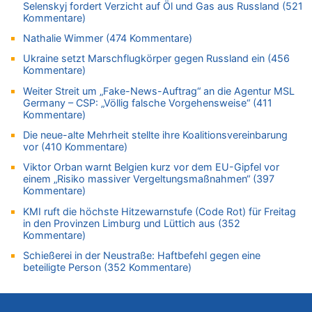
Selenskyj fordert Verzicht auf Öl und Gas aus Russland (521
08.08.2026 - 12:29 von WK zu
Kommentare)
In Belgien missachten zwei von drei Autofahrern das
Nathalie Wimmer (474 Kommentare)
Tempolimit in 30er-Zonen – Untersuchung von Vias
Ukraine setzt Marschflugkörper gegen Russland ein (456
08.08.2026 - 12:01 von Hugo Egon Bernhard von Sinnen zu
Kommentare)
Zurück an den Rhein: Hendrich wechselt zum 1. FC Köln
Weiter Streit um „Fake-News-Auftrag“ an die Agentur MSL
08.08.2026 - 11:39 von Dax zu
Germany – CSP: „Völlig falsche Vorgehensweise“ (411
In Belgien missachten zwei von drei Autofahrern das
Kommentare)
Tempolimit in 30er-Zonen – Untersuchung von Vias
Die neue-alte Mehrheit stellte ihre Koalitionsvereinbarung
08.08.2026 - 11:08 von Hans zu
vor (410 Kommentare)
Aachen ab 11. August wieder Mekka des Pferdesports –
Viktor Orban warnt Belgien kurz vor dem EU-Gipfel vor
Belgien setzt bei Reit-WM auf starke Springreiter
einem „Risiko massiver Vergeltungsmaßnahmen“ (397
08.08.2026 - 10:21 von Hugo Egon Bernhard von Sinnen zu
Kommentare)
In Belgien missachten zwei von drei Autofahrern das
KMI ruft die höchste Hitzewarnstufe (Code Rot) für Freitag
Tempolimit in 30er-Zonen – Untersuchung von Vias
in den Provinzen Limburg und Lüttich aus (352
Kommentare)
08.08.2026 - 10:07 von Hugo Egon Bernhard von Sinnen zu
Wie kam es zur Ceuta-Krise?
Schießerei in der Neustraße: Haftbefehl gegen eine
beteiligte Person (352 Kommentare)
08.08.2026 - 09:27 von Ermitler zu
Eschweiler: 16-Jähriger soll seine Oma ermordet haben
08.08.2026 - 09:24 von Ermitler zu