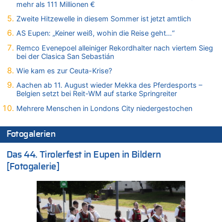
mehr als 111 Millionen €
Wasserstand des Rheins in NRW so niedrig wie noch nie
Zweite Hitzewelle in diesem Sommer ist jetzt amtlich
08.08.2026 - 20:13 von Dax zu
Zweite Hitzewelle in diesem Sommer ist jetzt amtlich
AS Eupen: „Keiner weiß, wohin die Reise geht…“
08.08.2026 - 20:09 von Dax zu
Remco Evenepoel alleiniger Rekordhalter nach viertem Sieg
Zweite Hitzewelle in diesem Sommer ist jetzt amtlich
bei der Clasica San Sebastián
08.08.2026 - 20:06 von Dax zu
Wie kam es zur Ceuta-Krise?
Zweite Hitzewelle in diesem Sommer ist jetzt amtlich
Aachen ab 11. August wieder Mekka des Pferdesports –
08.08.2026 - 19:00 von Peter G zu
Belgien setzt bei Reit-WM auf starke Springreiter
Leipzig, Mechernich und die Frage: Wer steckt hinter den
Mehrere Menschen in Londons City niedergestochen
Drohnen mit Strengstoff? War es Russland?
08.08.2026 - 18:48 von Marcel Scholzen Eimerscheid zu
Fotogalerien
Leipzig, Mechernich und die Frage: Wer steckt hinter den
Drohnen mit Strengstoff? War es Russland?
Das 44. Tirolerfest in Eupen in Bildern
08.08.2026 - 18:41 von JoKrings zu
[Fotogalerie]
Leipzig, Mechernich und die Frage: Wer steckt hinter den
Drohnen mit Strengstoff? War es Russland?
08.08.2026 - 18:39 von JoKrings zu
Leipzig, Mechernich und die Frage: Wer steckt hinter den
Drohnen mit Strengstoff? War es Russland?