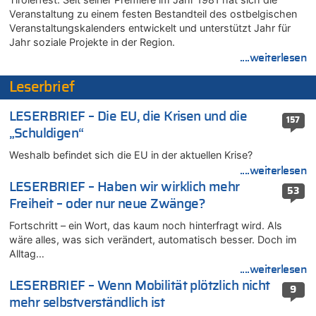
06.08.2026 - 12:13 von Dax zu
Veranstaltung zu einem festen Bestandteil des ostbelgischen
Zweite Hitzewelle in diesem Sommer ist jetzt amtlich
Veranstaltungskalenders entwickelt und unterstützt Jahr für
06.08.2026 - 12:13 von Heinz F. zu
Jahr soziale Projekte in der Region.
Mehrere Menschen in Londons City niedergestochen
....weiterlesen
06.08.2026 - 12:13 von Hugo Egon Bernhard von Sinnen zu
Leserbrief
Zweite Hitzewelle in diesem Sommer ist jetzt amtlich
06.08.2026 - 12:08 von Medium zu
LESERBRIEF – Die EU, die Krisen und die
157
Frau hörte Stimmen aus Haus des verstorbenen Nachbarn
„Schuldigen“
06.08.2026 - 11:52 von Hubert F. zu
Weshalb befindet sich die EU in der aktuellen Krise?
Zweite Hitzewelle in diesem Sommer ist jetzt amtlich
....weiterlesen
06.08.2026 - 11:46 von Ermitler zu
LESERBRIEF – Haben wir wirklich mehr
Zweite Hitzewelle in diesem Sommer ist jetzt amtlich
53
Freiheit – oder nur neue Zwänge?
06.08.2026 - 11:42 von Willi Müller zu
Eschweiler: 16-Jähriger soll seine Oma ermordet haben
Fortschritt – ein Wort, das kaum noch hinterfragt wird. Als
wäre alles, was sich verändert, automatisch besser. Doch im
06.08.2026 - 11:35 von ne Hondsjong zu
Alltag…
Zweite Hitzewelle in diesem Sommer ist jetzt amtlich
....weiterlesen
06.08.2026 - 11:11 von Dax zu
LESERBRIEF – Wenn Mobilität plötzlich nicht
9
Wie kam es zur Ceuta-Krise?
mehr selbstverständlich ist
06.08.2026 - 10:39 von Mungo zu