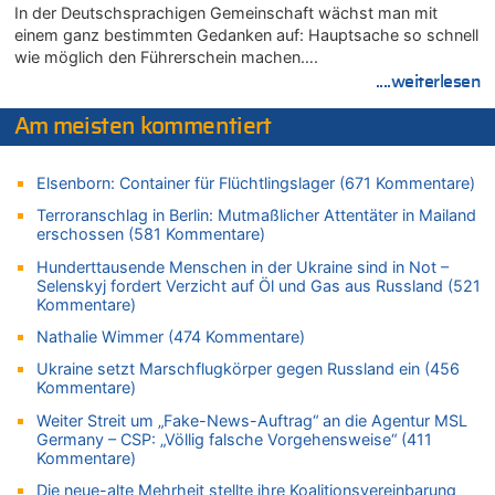
In der Deutschsprachigen Gemeinschaft wächst man mit
Wasserstand des Rheins in NRW so niedrig wie noch nie
einem ganz bestimmten Gedanken auf: Hauptsache so schnell
06.08.2026 - 10:34 von Ostbelgien Direkt zu
wie möglich den Führerschein machen….
Tessa Wullaert knackt die 100-Tore-Marke für die Red Flames
....weiterlesen
06.08.2026 - 10:20 von Dax zu
Zweite Hitzewelle in diesem Sommer ist jetzt amtlich
Am meisten kommentiert
06.08.2026 - 10:18 von Dax zu
Wasserstand des Rheins in NRW so niedrig wie noch nie
Elsenborn: Container für Flüchtlingslager (671 Kommentare)
06.08.2026 - 10:17 von Richtig zu
Terroranschlag in Berlin: Mutmaßlicher Attentäter in Mailand
Wasserstand des Rheins in NRW so niedrig wie noch nie
erschossen (581 Kommentare)
06.08.2026 - 10:16 von Dax zu
Hunderttausende Menschen in der Ukraine sind in Not –
Wasserstand des Rheins in NRW so niedrig wie noch nie
Selenskyj fordert Verzicht auf Öl und Gas aus Russland (521
Kommentare)
06.08.2026 - 10:09 von Dax zu
Zweite Hitzewelle in diesem Sommer ist jetzt amtlich
Nathalie Wimmer (474 Kommentare)
06.08.2026 - 10:02 von Soso zu
Ukraine setzt Marschflugkörper gegen Russland ein (456
Aachen ab 11. August wieder Mekka des Pferdesports –
Kommentare)
Belgien setzt bei Reit-WM auf starke Springreiter
Weiter Streit um „Fake-News-Auftrag“ an die Agentur MSL
06.08.2026 - 09:22 von Zuhörer zu
Germany – CSP: „Völlig falsche Vorgehensweise“ (411
Kommentare)
Wasserstand des Rheins in NRW so niedrig wie noch nie
06.08.2026 - 09:13 von 5/11 zu
Die neue-alte Mehrheit stellte ihre Koalitionsvereinbarung