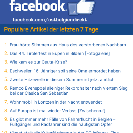
06.08.2026 - 15:27 von ne Hondsjong zu
Zweite Hitzewelle in diesem Sommer ist jetzt amtlich
06.08.2026 - 14:57 von Hugo Egon Bernhard von Sinnen zu
Zweite Hitzewelle in diesem Sommer ist jetzt amtlich
Populäre Artikel der letzten 7 Tage
06.08.2026 - 14:51 von Ostbelgien Direkt zu
Zurück an den Rhein: Hendrich wechselt zum 1. FC Köln
06.08.2026 - 14:46 von Hugo Egon Bernhard von Sinnen zu
Frau hörte Stimmen aus Haus des verstorbenen Nachbarn
Frau hörte Stimmen aus Haus des verstorbenen Nachbarn
Das 44. Tirolerfest in Eupen in Bildern [Fotogalerie]
06.08.2026 - 14:44 von Coralie zu
Wie kam es zur Ceuta-Krise?
Zweite Hitzewelle in diesem Sommer ist jetzt amtlich
Eschweiler: 16-Jähriger soll seine Oma ermordet haben
06.08.2026 - 14:41 von Coralie zu
Zweite Hitzewelle in diesem Sommer ist jetzt amtlich
Zweite Hitzewelle in diesem Sommer ist jetzt amtlich
06.08.2026 - 14:26 von Hugo Egon Bernhard von Sinnen zu
Remco Evenepoel alleiniger Rekordhalter nach viertem Sieg
Zweite Hitzewelle in diesem Sommer ist jetzt amtlich
bei der Clasica San Sebastián
06.08.2026 - 14:11 von Dax zu
Wohnmobil in Lontzen in der Nacht entwendet
Zweite Hitzewelle in diesem Sommer ist jetzt amtlich
Auf Europa ist mal wieder Verlass [Zwischenruf]
06.08.2026 - 14:11 von Wolfgang zu
Es gibt mmer mehr Fälle von Fahrerflucht in Belgien –
Zurück an den Rhein: Hendrich wechselt zum 1. FC Köln
Fußgänger und Radfahrer sind die häufigsten Opfer
06.08.2026 - 13:59 von Chips zu
Vivant stellt die Kulturförderung in der DG infrage: „Eine