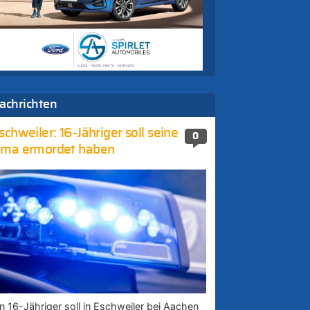
achrichten
schweiler: 16-Jähriger soll seine
0
ma ermordet haben
in 16-Jähriger soll in Eschweiler bei Aachen