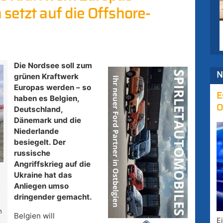
setzt auf die Offshore-
Die Nordsee soll zum
N
grünen Kraftwerk
Europas werden – so
E
haben es Belgien,
O
Deutschland,
Dänemark und die
Niederlande
besiegelt. Der
russische
Angriffskrieg auf die
Ukraine hat das
Anliegen umso
e
dringender gemacht.
n
Belgien will
E