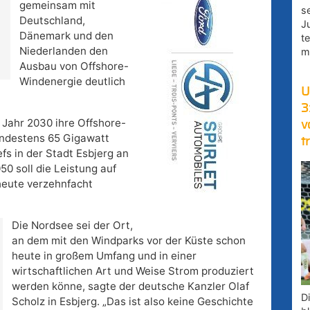
gemeinsam mit
s
Deutschland,
J
Dänemark und den
t
Niederlanden den
m
Ausbau von Offshore-
Windenergie deutlich
U
3
 Jahr 2030 ihre Offshore-
v
indestens 65 Gigawatt
t
fs in der Stadt Esbjerg an
50 soll die Leistung auf
heute verzehnfacht
Die Nordsee sei der Ort,
an dem mit den Windparks vor der Küste schon
heute in großem Umfang und in einer
wirtschaftlichen Art und Weise Strom produziert
werden könne, sagte der deutsche Kanzler Olaf
D
Scholz in Esbjerg. „Das ist also keine Geschichte