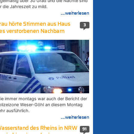
egelmäßig über 30 Grad und die Nächte sind
r die Jahreszeit zu mild.
....weiterlesen
rau hörte Stimmen aus Haus
3
es verstorbenen Nachbarn
ie immer montags war auch der Bericht der
olizeizone Weser-Göhl an diesem Montag
ehr ausführlich.
....weiterlesen
asserstand des Rheins in NRW
91