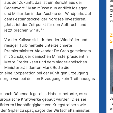
bl
aus der Zukunft, das ist ein Bericht aus der
b
Gegenwart.“ Man müsse nun endlich loslegen
D
und Milliarden in den Ausbau der Windparks auf
Q
dem Festlandsockel der Nordsee investieren.
v
„Jetzt ist der Zeitpunkt für den Aufbruch, und
jetzt brechen wir auf.“
Z
Vor der Kulisse sich drehender Windräder und
S
riesiger Turbinenteile unterzeichnete
Premierminister Alexander De Croo gemeinsam
mit Scholz, der dänischen Ministerpräsidentin
Mette Frederiksen und dem niederländischen
Ministerpräsidenten Mark Rutte die
ch eine Kooperation bei der künftigen Erzeugung
nergie vor, bei dessen Erzeugung kein Treibhausgas
k nach Dänemark gereist. Habeck betonte, es sei
Je
uropäische Kraftwerke gebaut würden. Dies sei
T
tärkeren Unabhängigkeit von Kriegstreibern wie
e
der Gipfel zu spät, sagte der Wirtschaftsminister.