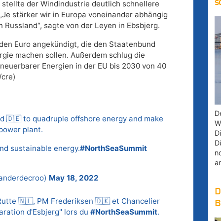
s
tellte der Windindustrie deutlich schnellere
„Je stärker wir in Europa voneinander abhängig
n Russland“, sagte von der Leyen in Ebsbjerg.
rden Euro angekündigt, die den Staatenbund
rgie machen sollen. Außerdem schlug die
erneuerbarer Energien in der EU bis 2030 von 40
/cre)
D
 and 🇩🇪 to quadruple offshore energy and make
W
power plant.
D
D
and sustainable energy.
#NorthSeaSummit
n
a
xanderdecroo)
May 18, 2022
D
utte 🇳🇱, PM Frederiksen 🇩🇰 et Chancelier
B
aration d'Esbjerg" lors du
#NorthSeaSummit
.