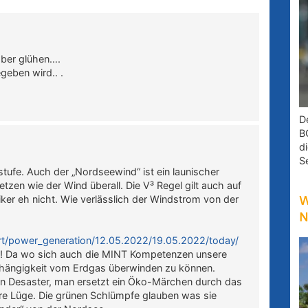
aber glühen….
geben wird.. .
D
B
d
S
sstufe. Auch der „Nordseewind“ ist ein launischer
tzen wie der Wind überall. Die V³ Regel gilt auch auf
iker eh nicht. Wie verlässlich der Windstrom von der
W
N
rt/power_generation/12.05.2022/19.05.2022/today/
ie! Da wo sich auch die MINT Kompetenzen unsere
 Abhängigkeit vom Erdgas überwinden zu können.
llen Desaster, man ersetzt ein Öko-Märchen durch das
re Lüge. Die grünen Schlümpfe glauben was sie