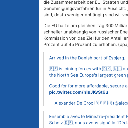
die Zusammenarbeit der EU-Staaten und s
Genehmigungsverfahren für in Aussicht. 
sind, desto weniger abhängig sind wir vo
Die EU hatte am gleichen Tag 300 Millia
schneller unabhängig von russischer Ene
Kommission vor, das Ziel für den Anteil 
Prozent auf 45 Prozent zu erhöhen. (dpa
Arrived in the Danish port of Esbjerg.
🇧🇪 is joining forces with 🇩🇰, 🇳🇱
the North Sea Europe's largest green 
Good for for more affordable, secure 
pic.twitter.com/n1sJKvSt6u
— Alexander De Croo 🇧🇪🇪🇺 (@ale
Ensemble avec le Ministre-président R
Scholz 🇩🇪, nous avons signé la "Décl