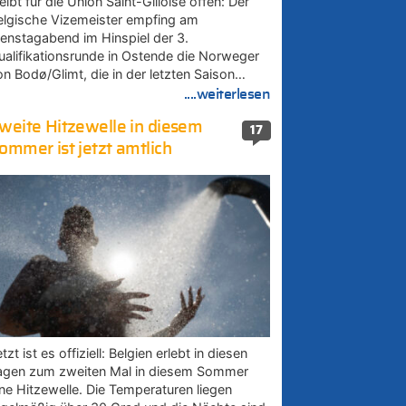
eibt für die Union Saint-Gilloise offen: Der
elgische Vizemeister empfing am
ienstagabend im Hinspiel der 3.
ualifikationsrunde in Ostende die Norweger
on Bodø/Glimt, die in der letzten Saison…
....weiterlesen
weite Hitzewelle in diesem
17
ommer ist jetzt amtlich
tzt ist es offiziell: Belgien erlebt in diesen
agen zum zweiten Mal in diesem Sommer
ine Hitzewelle. Die Temperaturen liegen