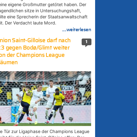
eine eigene Großmutter getötet haben. Der
ugendlichen sitze in Untersuchungshaft,
eilte eine Sprecherin der Staatsanwaltschaft
it. Der Verdacht laute Mord.
....weiterlesen
nion Saint-Gilloise darf nach
1
:3 gegen Bodø/Glimt weiter
on der Champions League
räumen
ie Tür zur Ligaphase der Champions League