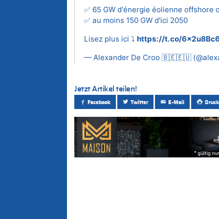
✅ 65 GW d'énergie éolienne offshore d
✅ au moins 150 GW d'ici 2050
Lisez plus ici ⤵️
https://t.co/6x2u8Bc
— Alexander De Croo 🇧🇪🇪🇺 (@ale
Jetzt Artikel teilen!
Facebook
Twitter
E-Mail
Druck