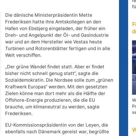
r
fü
Die dänische Ministerpräsidentin Mette
Frederiksen hatte ihre Amtskollegen an den
F
Hafen von Ebsbjerg eingeladen, der früher ein
d
Dreh- und Angelpunkt der Öl- und Gasindustrie
war und an dem Hersteller wie Vestas heute
Turbinen und Rotorenblätter fertigen und in alle
Welt verschiffen.
„Der grüne Wandel findet statt. Aber er findet
bisher nicht schnell genug statt“, sagte die
Sozialdemokratin. Die Nordsee solle zum „grünen
Kraftwerk Europas“ werden. Mit den gesetzten
Zielen könne man dort mehr als die Hälfte der
Offshore-Energie produzieren, die die EU
W
P
brauche, um klimaneutral zu werden, sagte
s
Frederiksen.
EU-Kommissionspräsidentin von der Leyen, die
W
ebenfalls nach Dänemark gereist war, begrüßte