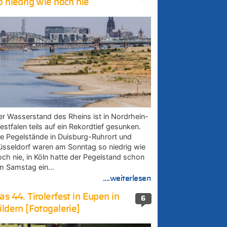
o niedrig wie noch nie
er Wasserstand des Rheins ist in Nordrhein-
estfalen teils auf ein Rekordtief gesunken.
ie Pegelstände in Duisburg-Ruhrort und
üsseldorf waren am Sonntag so niedrig wie
och nie, in Köln hatte der Pegelstand schon
m Samstag ein…
....weiterlesen
as 44. Tirolerfest in Eupen in
6
ildern [Fotogalerie]