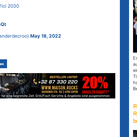
'ici 2030
6Qt
xanderdecroo)
May 18, 2022
E
a
en
e
Ti
h
B
R
R
b