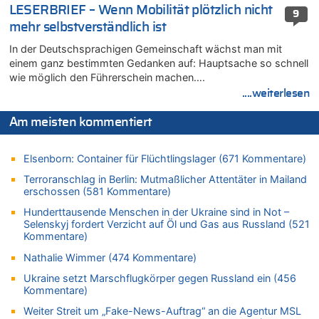
06.08.2026 - 10:34 von Ostbelgien Direkt zu
LESERBRIEF – Wenn Mobilität plötzlich nicht
9
Tessa Wullaert knackt die 100-Tore-Marke für die Red Flames
mehr selbstverständlich ist
06.08.2026 - 10:20 von Dax zu
In der Deutschsprachigen Gemeinschaft wächst man mit
Zweite Hitzewelle in diesem Sommer ist jetzt amtlich
einem ganz bestimmten Gedanken auf: Hauptsache so schnell
06.08.2026 - 10:18 von Dax zu
wie möglich den Führerschein machen….
Wasserstand des Rheins in NRW so niedrig wie noch nie
....weiterlesen
06.08.2026 - 10:17 von Richtig zu
Wasserstand des Rheins in NRW so niedrig wie noch nie
Am meisten kommentiert
06.08.2026 - 10:16 von Dax zu
Wasserstand des Rheins in NRW so niedrig wie noch nie
Elsenborn: Container für Flüchtlingslager (671 Kommentare)
06.08.2026 - 10:09 von Dax zu
Terroranschlag in Berlin: Mutmaßlicher Attentäter in Mailand
Zweite Hitzewelle in diesem Sommer ist jetzt amtlich
erschossen (581 Kommentare)
06.08.2026 - 10:02 von Soso zu
Hunderttausende Menschen in der Ukraine sind in Not –
Selenskyj fordert Verzicht auf Öl und Gas aus Russland (521
Aachen ab 11. August wieder Mekka des Pferdesports –
Kommentare)
Belgien setzt bei Reit-WM auf starke Springreiter
06.08.2026 - 09:22 von Zuhörer zu
Nathalie Wimmer (474 Kommentare)
Wasserstand des Rheins in NRW so niedrig wie noch nie
Ukraine setzt Marschflugkörper gegen Russland ein (456
Kommentare)
06.08.2026 - 09:13 von 5/11 zu
Wasserstand des Rheins in NRW so niedrig wie noch nie
Weiter Streit um „Fake-News-Auftrag“ an die Agentur MSL