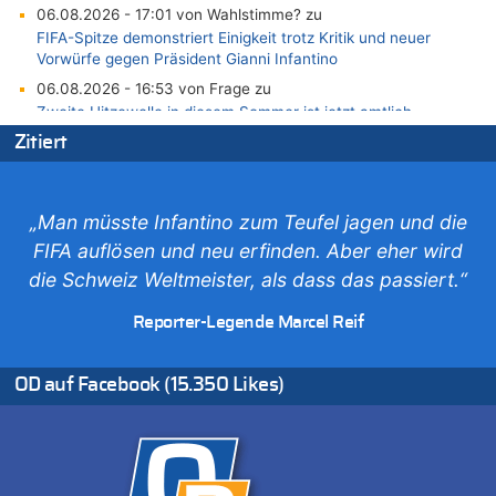
06.08.2026 - 17:01 von Wahlstimme? zu
FIFA-Spitze demonstriert Einigkeit trotz Kritik und neuer
Vorwürfe gegen Präsident Gianni Infantino
06.08.2026 - 16:53 von Frage zu
Zweite Hitzewelle in diesem Sommer ist jetzt amtlich
06.08.2026 - 16:39 von Noah Parmentier zu
Zitiert
Zweite Hitzewelle in diesem Sommer ist jetzt amtlich
06.08.2026 - 16:36 von Noah Parmentier zu
Zweite Hitzewelle in diesem Sommer ist jetzt amtlich
„Man müsste Infantino zum Teufel jagen und die
06.08.2026 - 16:10 von Dax zu
FIFA auflösen und neu erfinden. Aber eher wird
Wasserstand des Rheins in NRW so niedrig wie noch nie
die Schweiz Weltmeister, als dass das passiert.“
06.08.2026 - 15:51 von SuperBoy zu
Reporter-Legende Marcel Reif
Eschweiler: 16-Jähriger soll seine Oma ermordet haben
06.08.2026 - 15:42 von PvD zu
Mehrere Menschen in Londons City niedergestochen
OD auf Facebook (15.350 Likes)
06.08.2026 - 15:42 von Dax zu
Zweite Hitzewelle in diesem Sommer ist jetzt amtlich
06.08.2026 - 15:27 von ne Hondsjong zu
Zweite Hitzewelle in diesem Sommer ist jetzt amtlich