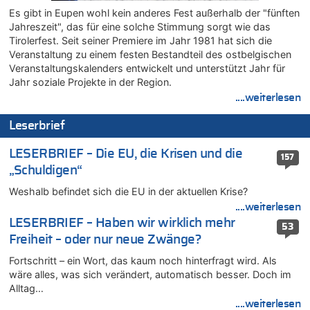
Es gibt in Eupen wohl kein anderes Fest außerhalb der "fünften
06.08.2026 - 12:13 von Heinz F. zu
Jahreszeit", das für eine solche Stimmung sorgt wie das
Mehrere Menschen in Londons City niedergestochen
Tirolerfest. Seit seiner Premiere im Jahr 1981 hat sich die
06.08.2026 - 12:13 von Hugo Egon Bernhard von Sinnen zu
Veranstaltung zu einem festen Bestandteil des ostbelgischen
Zweite Hitzewelle in diesem Sommer ist jetzt amtlich
Veranstaltungskalenders entwickelt und unterstützt Jahr für
06.08.2026 - 12:08 von Medium zu
Jahr soziale Projekte in der Region.
Frau hörte Stimmen aus Haus des verstorbenen Nachbarn
....weiterlesen
06.08.2026 - 11:52 von Hubert F. zu
Leserbrief
Zweite Hitzewelle in diesem Sommer ist jetzt amtlich
06.08.2026 - 11:46 von Ermitler zu
LESERBRIEF – Die EU, die Krisen und die
157
Zweite Hitzewelle in diesem Sommer ist jetzt amtlich
„Schuldigen“
06.08.2026 - 11:42 von Willi Müller zu
Weshalb befindet sich die EU in der aktuellen Krise?
Eschweiler: 16-Jähriger soll seine Oma ermordet haben
....weiterlesen
06.08.2026 - 11:35 von ne Hondsjong zu
LESERBRIEF – Haben wir wirklich mehr
53
Zweite Hitzewelle in diesem Sommer ist jetzt amtlich
Freiheit – oder nur neue Zwänge?
06.08.2026 - 11:11 von Dax zu
Fortschritt – ein Wort, das kaum noch hinterfragt wird. Als
Wie kam es zur Ceuta-Krise?
wäre alles, was sich verändert, automatisch besser. Doch im
06.08.2026 - 10:39 von Mungo zu
Alltag…
Wasserstand des Rheins in NRW so niedrig wie noch nie
....weiterlesen