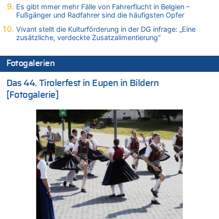
Es gibt mmer mehr Fälle von Fahrerflucht in Belgien –
Zweite Hitzewelle in diesem Sommer ist jetzt amtlich
Fußgänger und Radfahrer sind die häufigsten Opfer
06.08.2026 - 13:34 von Zeitzeuge zu
Vivant stellt die Kulturförderung in der DG infrage: „Eine
Wasserstand des Rheins in NRW so niedrig wie noch nie
zusätzliche, verdeckte Zusatzalimentierung“
06.08.2026 - 13:27 von Hubert F. zu
Wasserstand des Rheins in NRW so niedrig wie noch nie
Fotogalerien
06.08.2026 - 13:20 von Speck für die Mâuse zu
FIFA-Spitze demonstriert Einigkeit trotz Kritik und neuer
Das 44. Tirolerfest in Eupen in Bildern
Vorwürfe gegen Präsident Gianni Infantino
[Fotogalerie]
06.08.2026 - 12:41 von Hugo Egon Bernhard von Sinnen zu
Frau hörte Stimmen aus Haus des verstorbenen Nachbarn
06.08.2026 - 12:36 von Gärlinde zu
Aachen ab 11. August wieder Mekka des Pferdesports –
Belgien setzt bei Reit-WM auf starke Springreiter
06.08.2026 - 12:26 von Guido Scholzen zu
Zweite Hitzewelle in diesem Sommer ist jetzt amtlich
06.08.2026 - 12:17 von Sparwasser zu
Zweite Hitzewelle in diesem Sommer ist jetzt amtlich
06.08.2026 - 12:13 von Dax zu
Zweite Hitzewelle in diesem Sommer ist jetzt amtlich