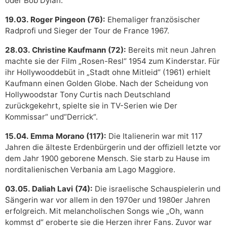
oder Bob Dylan.
19.03. Roger Pingeon (76):
Ehemaliger französischer
Radprofi und Sieger der Tour de France 1967.
28.03. Christine Kaufmann (72):
Bereits mit neun Jahren
machte sie der Film „Rosen-Resl“ 1954 zum Kinderstar. Für
ihr Hollywooddebüt in „Stadt ohne Mitleid“ (1961) erhielt
Kaufmann einen Golden Globe. Nach der Scheidung von
Hollywoodstar Tony Curtis nach Deutschland
zurückgekehrt, spielte sie in TV-Serien wie Der
Kommissar“ und“Derrick“.
15.04. Emma Morano (117):
Die Italienerin war mit 117
Jahren die älteste Erdenbürgerin und der offiziell letzte vor
dem Jahr 1900 geborene Mensch. Sie starb zu Hause im
norditalienischen Verbania am Lago Maggiore.
03.05. Daliah Lavi (74):
Die israelische Schauspielerin und
Sängerin war vor allem in den 1970er und 1980er Jahren
erfolgreich. Mit melancholischen Songs wie „Oh, wann
kommst d“ eroberte sie die Herzen ihrer Fans. Zuvor war