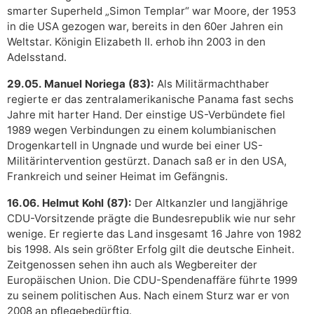
smarter Superheld „Simon Templar“ war Moore, der 1953
in die USA gezogen war, bereits in den 60er Jahren ein
Weltstar. Königin Elizabeth II. erhob ihn 2003 in den
Adelsstand.
29.05. Manuel Noriega (83):
Als Militärmachthaber
regierte er das zentralamerikanische Panama fast sechs
Jahre mit harter Hand. Der einstige US-Verbündete fiel
1989 wegen Verbindungen zu einem kolumbianischen
Drogenkartell in Ungnade und wurde bei einer US-
Militärintervention gestürzt. Danach saß er in den USA,
Frankreich und seiner Heimat im Gefängnis.
16.06. Helmut Kohl (87):
Der Altkanzler und langjährige
CDU-Vorsitzende prägte die Bundesrepublik wie nur sehr
wenige. Er regierte das Land insgesamt 16 Jahre von 1982
bis 1998. Als sein größter Erfolg gilt die deutsche Einheit.
Zeitgenossen sehen ihn auch als Wegbereiter der
Europäischen Union. Die CDU-Spendenaffäre führte 1999
zu seinem politischen Aus. Nach einem Sturz war er von
2008 an pflegebedürftig.