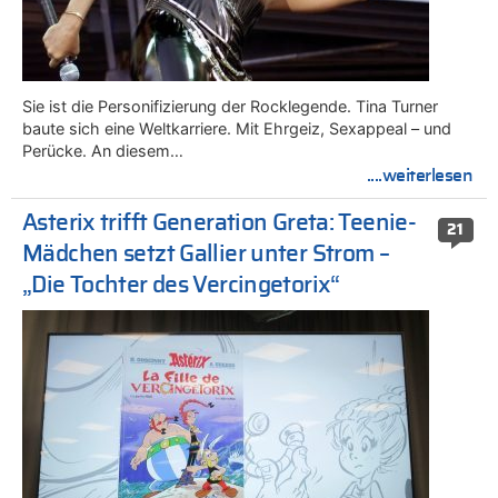
Sie ist die Personifizierung der Rocklegende. Tina Turner
baute sich eine Weltkarriere. Mit Ehrgeiz, Sexappeal – und
Perücke. An diesem…
....weiterlesen
Asterix trifft Generation Greta: Teenie-
21
Mädchen setzt Gallier unter Strom –
„Die Tochter des Vercingetorix“