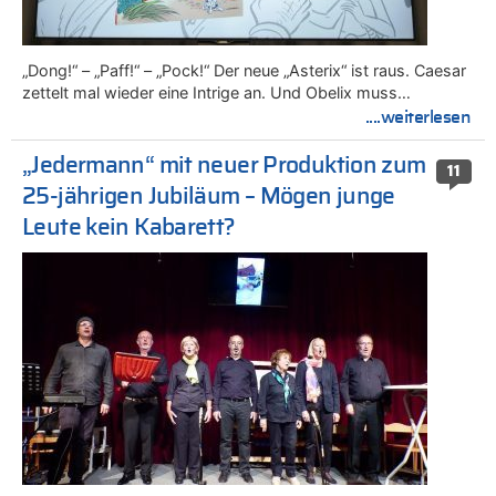
„Dong!“ – „Paff!“ – „Pock!“ Der neue „Asterix“ ist raus. Caesar
zettelt mal wieder eine Intrige an. Und Obelix muss…
....weiterlesen
„Jedermann“ mit neuer Produktion zum
11
25-jährigen Jubiläum – Mögen junge
Leute kein Kabarett?