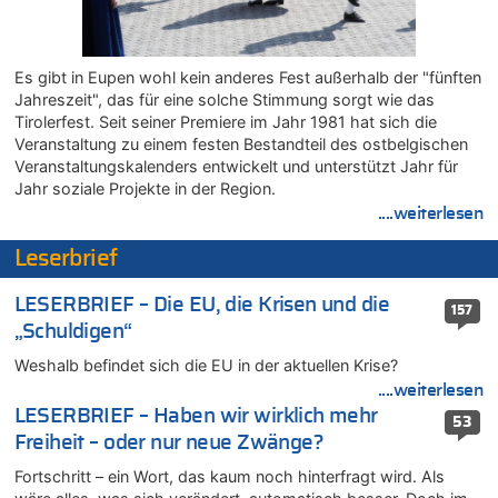
07.08.2026 - 23:52 von Hans L. zu
Aachen ab 11. August wieder Mekka des Pferdesports –
Belgien setzt bei Reit-WM auf starke Springreiter
Es gibt in Eupen wohl kein anderes Fest außerhalb der "fünften
07.08.2026 - 22:12 von Pitstop zu
Jahreszeit", das für eine solche Stimmung sorgt wie das
Mark van Bommel offiziell als neuer Nationalcoach der Roten
Tirolerfest. Seit seiner Premiere im Jahr 1981 hat sich die
Teufel vorgestellt: „Ist mir eine große Ehre“
Veranstaltung zu einem festen Bestandteil des ostbelgischen
07.08.2026 - 22:03 von Ach zu
Veranstaltungskalenders entwickelt und unterstützt Jahr für
Aachen ab 11. August wieder Mekka des Pferdesports –
Jahr soziale Projekte in der Region.
Belgien setzt bei Reit-WM auf starke Springreiter
....weiterlesen
07.08.2026 - 20:57 von michlaustderaffe zu
Leserbrief
Zweite Hitzewelle in diesem Sommer ist jetzt amtlich
07.08.2026 - 20:22 von Anstreicher zu
LESERBRIEF – Die EU, die Krisen und die
Zweite Hitzewelle in diesem Sommer ist jetzt amtlich
157
„Schuldigen“
07.08.2026 - 20:11 von Noah Parmentier zu
Zweite Hitzewelle in diesem Sommer ist jetzt amtlich
Weshalb befindet sich die EU in der aktuellen Krise?
....weiterlesen
07.08.2026 - 19:52 von Hugo Egon Bernhard von Sinnen zu
LESERBRIEF – Haben wir wirklich mehr
In Belgien missachten zwei von drei Autofahrern das
53
Tempolimit in 30er-Zonen – Untersuchung von Vias
Freiheit – oder nur neue Zwänge?
07.08.2026 - 18:31 von Panda46 zu
Fortschritt – ein Wort, das kaum noch hinterfragt wird. Als
Mark van Bommel offiziell als neuer Nationalcoach der Roten