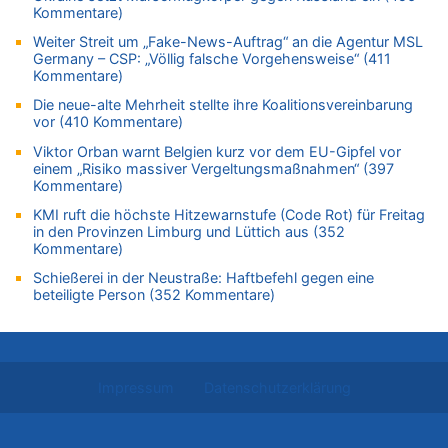
Aachen ab 11. August wieder Mekka des Pferdesports –
Kommentare)
Belgien setzt bei Reit-WM auf starke Springreiter
Weiter Streit um „Fake-News-Auftrag“ an die Agentur MSL
07.08.2026 - 15:13 von Joseph Meyer zu
Germany – CSP: „Völlig falsche Vorgehensweise“ (411
Mark van Bommel offiziell als neuer Nationalcoach der Roten
Kommentare)
Teufel vorgestellt: „Ist mir eine große Ehre“
Die neue-alte Mehrheit stellte ihre Koalitionsvereinbarung
07.08.2026 - 15:06 von Wolfgang2 zu
vor (410 Kommentare)
Kollision zwischen Autofahrer und Radfahrer an RAVeL-Weg
Viktor Orban warnt Belgien kurz vor dem EU-Gipfel vor
07.08.2026 - 14:35 von Vorfahrt zu
einem „Risiko massiver Vergeltungsmaßnahmen“ (397
Kommentare)
In Belgien missachten zwei von drei Autofahrern das
Tempolimit in 30er-Zonen – Untersuchung von Vias
KMI ruft die höchste Hitzewarnstufe (Code Rot) für Freitag
in den Provinzen Limburg und Lüttich aus (352
07.08.2026 - 14:33 von Ostbelgien Direkt zu
Kommentare)
Offiziell: Van Bommel wird Belgiens Nationaltrainer
Schießerei in der Neustraße: Haftbefehl gegen eine
07.08.2026 - 13:39 von alter weißer mann zu
beteiligte Person (352 Kommentare)
Zurück an den Rhein: Hendrich wechselt zum 1. FC Köln
07.08.2026 - 13:39 von Ach zu
Aachen ab 11. August wieder Mekka des Pferdesports –
Belgien setzt bei Reit-WM auf starke Springreiter
Impressum
Datenschutzerklärung
07.08.2026 - 13:31 von Guido Scholzen zu
Wasserstand des Rheins in NRW so niedrig wie noch nie
07.08.2026 - 13:23 von JoKrings zu