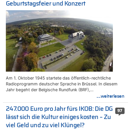
Geburtstagsfeier und Konzert
Am 1. Oktober 1945 startete das öffentlich-rechtliche
Radioprogramm deutscher Sprache in Brüssel. In diesem
Jahr begeht der Belgische Rundfunk (BRF),…
....weiterlesen
247.000 Euro pro Jahr fürs IKOB: Die DG
97
lässt sich die Kultur einiges kosten – Zu
viel Geld und zu viel Klüngel?