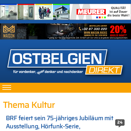
Thema Kultur
BRF feiert sein 75-jähriges Jubiläum mit
24
Ausstellung, Hörfunk-Serie,