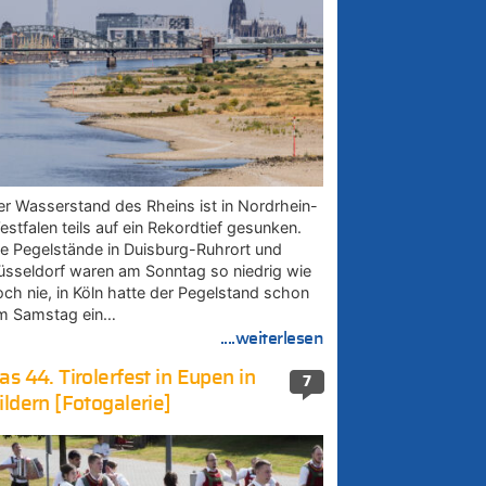
er Wasserstand des Rheins ist in Nordrhein-
estfalen teils auf ein Rekordtief gesunken.
ie Pegelstände in Duisburg-Ruhrort und
üsseldorf waren am Sonntag so niedrig wie
och nie, in Köln hatte der Pegelstand schon
m Samstag ein…
....weiterlesen
as 44. Tirolerfest in Eupen in
7
ildern [Fotogalerie]