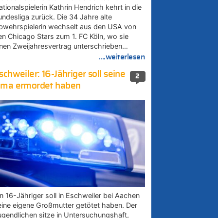
tionalspielerin Kathrin Hendrich kehrt in die
undesliga zurück. Die 34 Jahre alte
bwehrspielerin wechselt aus den USA von
en Chicago Stars zum 1. FC Köln, wo sie
inen Zweijahresvertrag unterschrieben…
....weiterlesen
schweiler: 16-Jähriger soll seine
2
ma ermordet haben
in 16-Jähriger soll in Eschweiler bei Aachen
eine eigene Großmutter getötet haben. Der
ugendlichen sitze in Untersuchungshaft,