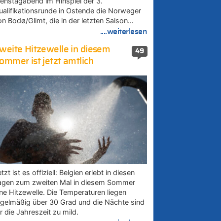
ienstagabend im Hinspiel der 3.
ualifikationsrunde in Ostende die Norweger
on Bodø/Glimt, die in der letzten Saison…
....weiterlesen
weite Hitzewelle in diesem
49
ommer ist jetzt amtlich
tzt ist es offiziell: Belgien erlebt in diesen
agen zum zweiten Mal in diesem Sommer
ine Hitzewelle. Die Temperaturen liegen
egelmäßig über 30 Grad und die Nächte sind
r die Jahreszeit zu mild.