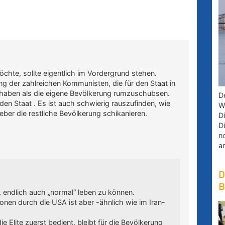
chte, sollte eigentlich im Vordergrund stehen.
g der zahlreichen Kommunisten, die für den Staat in
 haben als die eigene Bevölkerung rumzuschubsen.
D
ür den Staat . Es ist auch schwierig rauszufinden, wie
W
ieber die restliche Bevölkerung schikanieren.
D
D
n
a
D
B
 endlich auch „normal“ leben zu können.
en durch die USA ist aber -ähnlich wie im Iran-
e Elite zuerst bedient, bleibt für die Bevölkerung