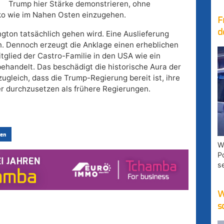
Trump hier Stärke demonstrieren, ohne
siko wie im Nahen Osten einzugehen.
F
d
ington tatsächlich gehen wird. Eine Auslieferung
en. Dennoch erzeugt die Anklage einen erheblichen
itglied der Castro-Familie in den USA wie ein
behandelt. Das beschädigt die historische Aura der
ugleich, dass die Trump-Regierung bereit ist, ihre
er durchzusetzen als frühere Regierungen.
en
W
P
s
W
s