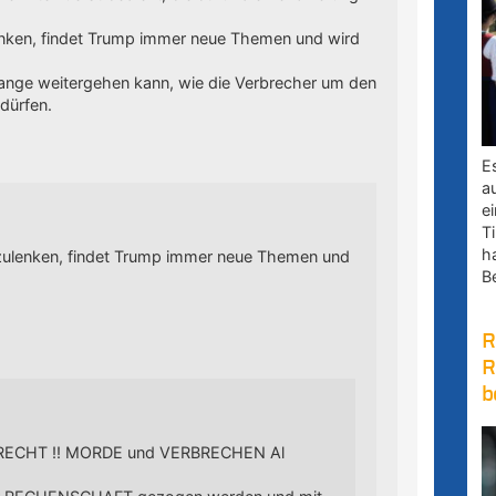
nken, findet Trump immer neue Themen und wird
lange weitergehen kann, wie die Verbrecher um den
dürfen.
E
a
e
Ti
h
ulenken, findet Trump immer neue Themen und
B
R
R
b
n RECHT !! MORDE und VERBRECHEN Al