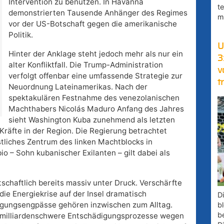
Intervention zu benutzen. In Havanna
t
demonstrierten Tausende Anhänger des Regimes
m
vor der US-Botschaft gegen die amerikanische
Politik.
U
Hinter der Anklage steht jedoch mehr als nur ein
3
alter Konfliktfall. Die Trump-Administration
v
verfolgt offenbar eine umfassende Strategie zur
t
Neuordnung Lateinamerikas. Nach der
spektakulären Festnahme des venezolanischen
Machthabers Nicolás Maduro Anfang des Jahres
sieht Washington Kuba zunehmend als letzten
räfte in der Region. Die Regierung betrachtet
tliches Zentrum des linken Machtblocks in
 – Sohn kubanischer Exilanten – gilt dabei als
schaftlich bereits massiv unter Druck. Verschärfte
ie Energiekrise auf der Insel dramatisch
D
rgungsengpässe gehören inzwischen zum Alltag.
bl
b
r milliardenschwere Entschädigungsprozesse wegen