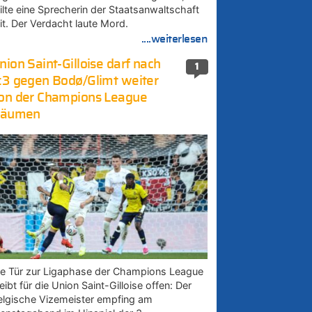
eilte eine Sprecherin der Staatsanwaltschaft
it. Der Verdacht laute Mord.
....weiterlesen
nion Saint-Gilloise darf nach
1
:3 gegen Bodø/Glimt weiter
on der Champions League
räumen
ie Tür zur Ligaphase der Champions League
eibt für die Union Saint-Gilloise offen: Der
elgische Vizemeister empfing am