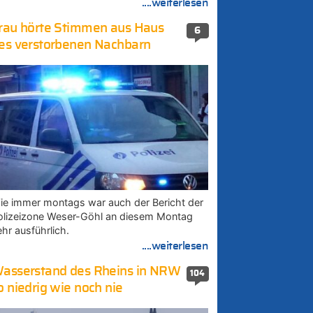
....weiterlesen
rau hörte Stimmen aus Haus
6
es verstorbenen Nachbarn
ie immer montags war auch der Bericht der
olizeizone Weser-Göhl an diesem Montag
ehr ausführlich.
....weiterlesen
asserstand des Rheins in NRW
104
o niedrig wie noch nie