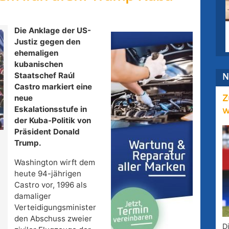
Die Anklage der US-
Justiz gegen den
ehemaligen
kubanischen
Staatschef Raúl
N
Castro markiert eine
neue
Z
Eskalationsstufe in
w
der Kuba-Politik von
Präsident Donald
Trump.
Washington wirft dem
heute 94-jährigen
Castro vor, 1996 als
damaliger
Verteidigungsminister
den Abschuss zweier
D