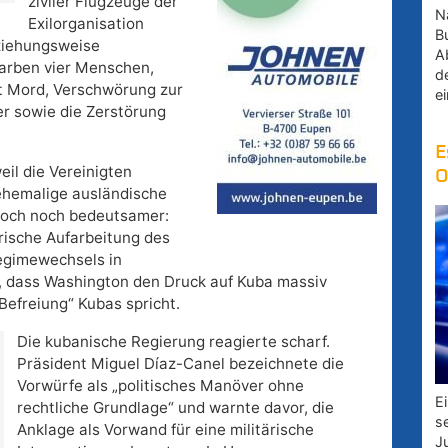
ziviler Flugzeuge der
Na
Exilorganisation
B
ziehungsweise
A
tarben vier Menschen,
d
t Mord, Verschwörung zur
e
r sowie die Zerstörung
E
eil die Vereinigten
O
 ehemalige ausländische
edoch noch bedeutsamer:
rische Aufarbeitung des
Regimewechsels in
h, dass Washington den Druck auf Kuba massiv
Befreiung“ Kubas spricht.
Die kubanische Regierung reagierte scharf.
Präsident Miguel Díaz-Canel bezeichnete die
Vorwürfe als „politisches Manöver ohne
E
rechtliche Grundlage“ und warnte davor, die
s
Anklage als Vorwand für eine militärische
J