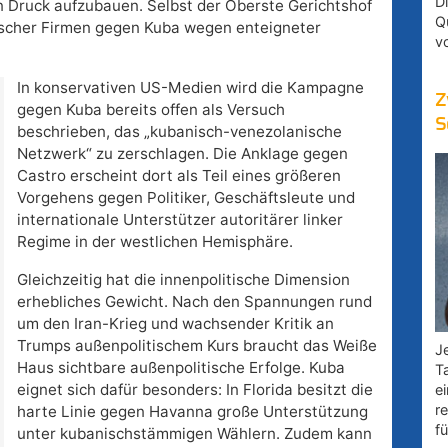
D
n Druck aufzubauen. Selbst der Oberste Gerichtshof
Q
ischer Firmen gegen Kuba wegen enteigneter
v
In konservativen US-Medien wird die Kampagne
Z
gegen Kuba bereits offen als Versuch
S
beschrieben, das „kubanisch-venezolanische
Netzwerk“ zu zerschlagen. Die Anklage gegen
Castro erscheint dort als Teil eines größeren
Vorgehens gegen Politiker, Geschäftsleute und
internationale Unterstützer autoritärer linker
Regime in der westlichen Hemisphäre.
Gleichzeitig hat die innenpolitische Dimension
erhebliches Gewicht. Nach den Spannungen rund
um den Iran-Krieg und wachsender Kritik an
Trumps außenpolitischem Kurs braucht das Weiße
Je
Haus sichtbare außenpolitische Erfolge. Kuba
T
eignet sich dafür besonders: In Florida besitzt die
e
r
harte Linie gegen Havanna große Unterstützung
fü
unter kubanischstämmigen Wählern. Zudem kann