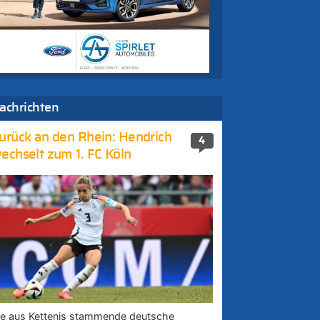
achrichten
urück an den Rhein: Hendrich
4
echselt zum 1. FC Köln
ie aus Kettenis stammende deutsche