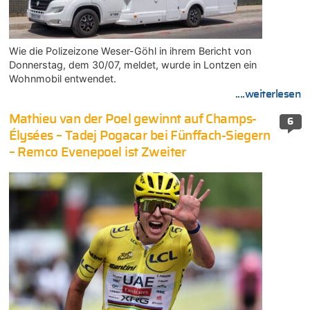
Wie die Polizeizone Weser-Göhl in ihrem Bericht von
Donnerstag, dem 30/07, meldet, wurde in Lontzen ein
Wohnmobil entwendet.
....weiterlesen
Mathieu van der Poel gewinnt auf Champs-
6
Élysées – Tadej Pogacar bei Fünffach-Siegern
– Remco Evenepoel ist Zweiter