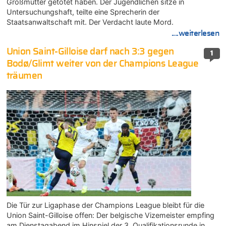
Großmutter getötet haben. Der Jugendlichen sitze in
Untersuchungshaft, teilte eine Sprecherin der
Staatsanwaltschaft mit. Der Verdacht laute Mord.
....weiterlesen
Union Saint-Gilloise darf nach 3:3 gegen
1
Bodø/Glimt weiter von der Champions League
träumen
Die Tür zur Ligaphase der Champions League bleibt für die
Union Saint-Gilloise offen: Der belgische Vizemeister empfing
am Dienstagabend im Hinspiel der 3. Qualifikationsrunde in