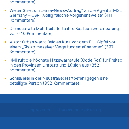
Kommentare)
05.08.2026 - 11:53 von Ostbelgien Direkt zu
Weiter Streit um „Fake-News-Auftrag“ an die Agentur MSL
Paris 2024: Genau 40 Jahre nach Edgar Cüpper ist wieder ein
Germany – CSP: „Völlig falsche Vorgehensweise“ (411
Springreiter Fahnenträger der belgischen Olympia-Mannschaft
Kommentare)
05.08.2026 - 11:45 von JoKrings zu
Die neue-alte Mehrheit stellte ihre Koalitionsvereinbarung
Zweite Hitzewelle in diesem Sommer ist jetzt amtlich
vor (410 Kommentare)
05.08.2026 - 11:45 von N. A. Klar zu
Viktor Orban warnt Belgien kurz vor dem EU-Gipfel vor
Es gibt mmer mehr Fälle von Fahrerflucht in Belgien –
einem „Risiko massiver Vergeltungsmaßnahmen“ (397
Fußgänger und Radfahrer sind die häufigsten Opfer
Kommentare)
05.08.2026 - 11:43 von JoKrings zu
KMI ruft die höchste Hitzewarnstufe (Code Rot) für Freitag
Zweite Hitzewelle in diesem Sommer ist jetzt amtlich
in den Provinzen Limburg und Lüttich aus (352
Kommentare)
05.08.2026 - 11:41 von JoKrings zu
Wie kam es zur Ceuta-Krise?
Schießerei in der Neustraße: Haftbefehl gegen eine
beteiligte Person (352 Kommentare)
05.08.2026 - 11:35 von N. A. Klar zu
Es gibt mmer mehr Fälle von Fahrerflucht in Belgien –
Fußgänger und Radfahrer sind die häufigsten Opfer
05.08.2026 - 11:17 von Hubert F. zu
Impressum
Datenschutzerklärung
Zweite Hitzewelle in diesem Sommer ist jetzt amtlich
05.08.2026 - 11:07 von Willi Müller zu
Wie kam es zur Ceuta-Krise?