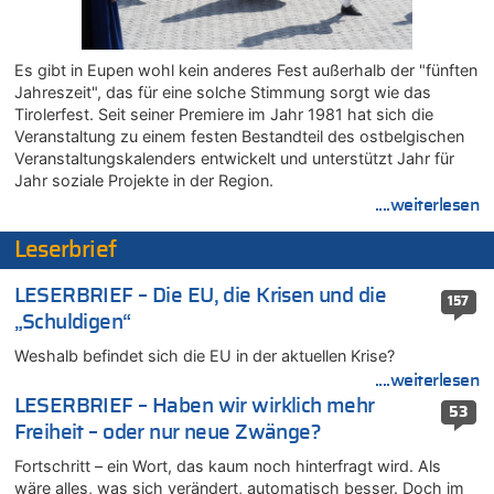
05.08.2026 - 17:05 von Dax zu
Wie kam es zur Ceuta-Krise?
05.08.2026 - 17:00 von Chips zu
Es gibt in Eupen wohl kein anderes Fest außerhalb der "fünften
Wasserstand des Rheins in NRW so niedrig wie noch nie
Jahreszeit", das für eine solche Stimmung sorgt wie das
05.08.2026 - 17:00 von Dax zu
Tirolerfest. Seit seiner Premiere im Jahr 1981 hat sich die
Wie kam es zur Ceuta-Krise?
Veranstaltung zu einem festen Bestandteil des ostbelgischen
Veranstaltungskalenders entwickelt und unterstützt Jahr für
05.08.2026 - 16:51 von Chips zu
Jahr soziale Projekte in der Region.
Es gibt mmer mehr Fälle von Fahrerflucht in Belgien –
....weiterlesen
Fußgänger und Radfahrer sind die häufigsten Opfer
05.08.2026 - 16:47 von Hugo Egon Bernhard von Sinnen zu
Leserbrief
Wasserstand des Rheins in NRW so niedrig wie noch nie
05.08.2026 - 16:44 von JoKrings zu
LESERBRIEF – Die EU, die Krisen und die
157
Zweite Hitzewelle in diesem Sommer ist jetzt amtlich
„Schuldigen“
05.08.2026 - 16:14 von Patrick zu
Weshalb befindet sich die EU in der aktuellen Krise?
Viktor Orban warnt Belgien kurz vor dem EU-Gipfel vor einem
....weiterlesen
„Risiko massiver Vergeltungsmaßnahmen“
LESERBRIEF – Haben wir wirklich mehr
53
05.08.2026 - 16:08 von Politiker zu
Freiheit – oder nur neue Zwänge?
Warum die Waldbrände in Frankreich und Spanien Rekorde
brechen [Fragen & Antworten]
Fortschritt – ein Wort, das kaum noch hinterfragt wird. Als
wäre alles, was sich verändert, automatisch besser. Doch im
05.08.2026 - 15:59 von JoKrings zu