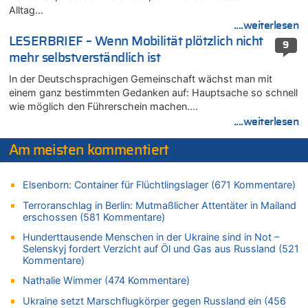
Alltag…
Wie kam es zur Ceuta-Krise?
....weiterlesen
05.08.2026 - 14:38 von Beatrice Schins zu
LESERBRIEF – Wenn Mobilität plötzlich nicht
Auf Europa ist mal wieder Verlass [Zwischenruf]
9
mehr selbstverständlich ist
05.08.2026 - 14:25 von Willi Müller zu
Wasserstand des Rheins in NRW so niedrig wie noch nie
In der Deutschsprachigen Gemeinschaft wächst man mit
einem ganz bestimmten Gedanken auf: Hauptsache so schnell
05.08.2026 - 13:25 von Zuhörer zu
wie möglich den Führerschein machen….
Wasserstand des Rheins in NRW so niedrig wie noch nie
....weiterlesen
05.08.2026 - 13:22 von Der Alte zu
Zweite Hitzewelle in diesem Sommer ist jetzt amtlich
Am meisten kommentiert
05.08.2026 - 13:18 von Zuhörer zu
Zweite Hitzewelle in diesem Sommer ist jetzt amtlich
Elsenborn: Container für Flüchtlingslager (671 Kommentare)
05.08.2026 - 13:10 von Go Pferdchen, lauf Gallop zu
Terroranschlag in Berlin: Mutmaßlicher Attentäter in Mailand
Aachen ab 11. August wieder Mekka des Pferdesports –
erschossen (581 Kommentare)
Belgien setzt bei Reit-WM auf starke Springreiter
Hunderttausende Menschen in der Ukraine sind in Not –
05.08.2026 - 12:31 von Der Patriot zu
Selenskyj fordert Verzicht auf Öl und Gas aus Russland (521
Es gibt mmer mehr Fälle von Fahrerflucht in Belgien –
Kommentare)
Fußgänger und Radfahrer sind die häufigsten Opfer
Nathalie Wimmer (474 Kommentare)
05.08.2026 - 12:21 von Carine zu
Ukraine setzt Marschflugkörper gegen Russland ein (456
Wie kam es zur Ceuta-Krise?