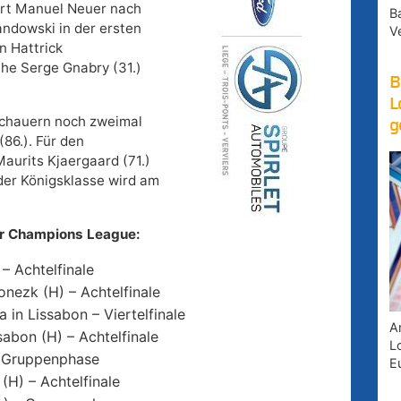
rt Manuel Neuer nach
B
andowski in der ersten
V
n Hattrick
 ehe Serge Gnabry (31.)
B
L
schauern noch zweimal
g
86.). Für den
aurits Kjaergaard (71.)
 der Königsklasse wird am
er Champions League:
– Achtelfinale
onezk (H) – Achtelfinale
in Lissabon – Viertelfinale
A
sabon (H) – Achtelfinale
Lo
– Gruppenphase
E
(H) – Achtelfinale