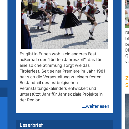
D
bl
b
D
Es gibt in Eupen wohl kein anderes Fest
Q
außerhalb der "fünften Jahreszeit", das für
v
eine solche Stimmung sorgt wie das
Tirolerfest. Seit seiner Premiere im Jahr 1981
hat sich die Veranstaltung zu einem festen
Z
Bestandteil des ostbelgischen
S
Veranstaltungskalenders entwickelt und
unterstützt Jahr für Jahr soziale Projekte in
der Region.
–
....weiterlesen
rd
Leserbrief