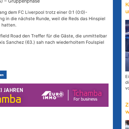
(A) – Gruppenphase
K
u
ng dem FC Liverpool trotz einer 0:1 (0:0)-
g in die nächste Runde, weil die Reds das Hinspiel
 hatten.
field Road den Treffer für die Gäste, die unmittelbar
xis Sanchez (63.) sah nach wiederholtem Foulspiel
en
E
d
v
Z
w