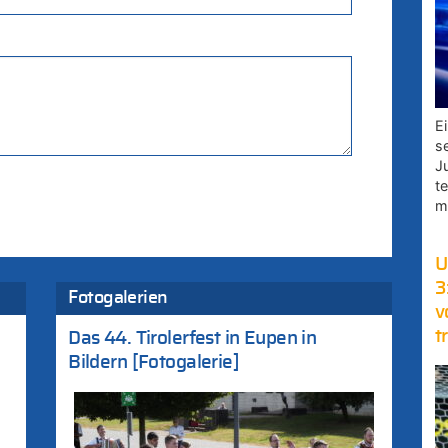
E
s
J
t
m
U
3
Fotogalerien
v
t
Das 44. Tirolerfest in Eupen in
Bildern [Fotogalerie]