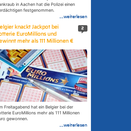
ankraub in Aachen hat die Polizei einen
erdächtigen festgenommen.
....weiterlesen
elgier knackt Jackpot bei
2
otterie EuroMillions und
ewinnt mehr als 111 Millionen €
m Freitagabend hat ein Belgier bei der
tterie EuroMillions mehr als 111 Millionen
uro gewonnen.
....weiterlesen