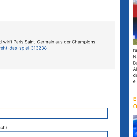
d wirft Paris Saint-Germain aus der Champions
-dreht-das-spiel-313238
D
Na
B
A
d
e
E
O
ich)