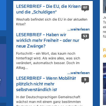
LESERBRIEF – Die EU, die Krisen
157
und die „Schuldigen“
Je
Weshalb befindet sich die EU in der aktuellen
T
r
Krise?
e
....weiterlesen
r
LESERBRIEF – Haben wir
53
fü
wirklich mehr Freiheit – oder nur
neue Zwänge?
F
Fortschritt – ein Wort, das kaum noch
d
hinterfragt wird. Als wäre alles, was sich
–
verändert, automatisch besser. Doch im
Alltag…
rd
....weiterlesen
LESERBRIEF – Wenn Mobilität
9
plötzlich nicht mehr
selbstverständlich ist
In der Deutschsprachigen Gemeinschaft
–
wächst man mit einem ganz bestimmten