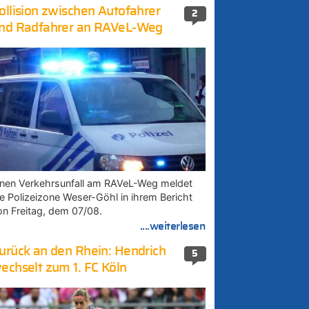
ollision zwischen Autofahrer
2
nd Radfahrer an RAVeL-Weg
inen Verkehrsunfall am RAVeL-Weg meldet
ie Polizeizone Weser-Göhl in ihrem Bericht
on Freitag, dem 07/08.
....weiterlesen
urück an den Rhein: Hendrich
5
echselt zum 1. FC Köln