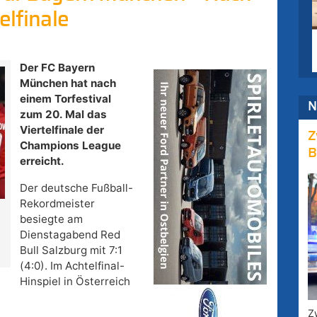
elfinale
Der FC Bayern
München hat nach
einem Torfestival
N
zum 20. Mal das
Viertelfinale der
Z
Champions League
B
erreicht.
Der deutsche Fußball-
Rekordmeister
besiegte am
Dienstagabend Red
Bull Salzburg mit 7:1
(4:0). Im Achtelfinal-
Hinspiel in Österreich
Z