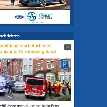
achrichten
wölf Jahre nach Aachener
0
ankraub: 70-Jähriger gefasst
wölf Jahre nach einem spektakulären