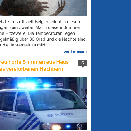
tzt ist es offiziell: Belgien erlebt in diesen
agen zum zweiten Mal in diesem Sommer
ine Hitzewelle. Die Temperaturen liegen
egelmäßig über 30 Grad und die Nächte sind
r die Jahreszeit zu mild.
....weiterlesen
rau hörte Stimmen aus Haus
6
es verstorbenen Nachbarn