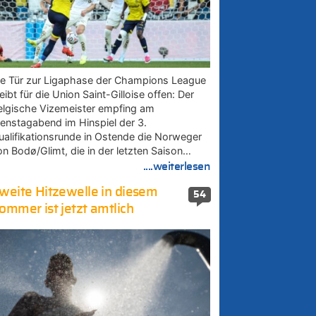
ie Tür zur Ligaphase der Champions League
eibt für die Union Saint-Gilloise offen: Der
elgische Vizemeister empfing am
ienstagabend im Hinspiel der 3.
ualifikationsrunde in Ostende die Norweger
on Bodø/Glimt, die in der letzten Saison…
....weiterlesen
weite Hitzewelle in diesem
54
ommer ist jetzt amtlich