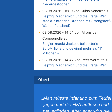
niedergestochen
08.08.2026 - 15:19 von Guido Scholzen zu
Leipzig, Mechernich und die Frage: Wer
steckt hinter den Drohnen mit Strengstoff?
War es Russland?
08.08.2026 - 14:54 von Alfons van
Compernolle zu
Belgier knackt Jackpot bei Lotterie
EuroMillions und gewinnt mehr als 111
Millionen €
08.08.2026 - 14:47 von Peer Wermuth zu
Leipzig, Mechernich und die Frage: Wer
steckt hinter den Drohnen mit Strengstoff?
War es Russland?
Zitiert
08.08.2026 - 14:29 von Achso Dax zu
In Belgien missachten zwei von drei
Autofahrern das Tempolimit in 30er-Zonen 
Untersuchung von Vias
„Man müsste Infantino zum Teufel
08.08.2026 - 13:23 von Hugo Egon Bernha
jagen und die FIFA auflösen und
von Sinnen zu
neu erfinden. Aber eher wird die