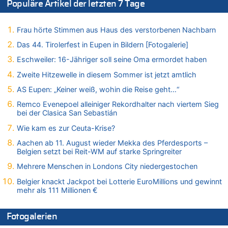
Populäre Artikel der letzten 7 Tage
07.08.2026 - 19:52 von Hugo Egon Bernhard von Sinnen zu
In Belgien missachten zwei von drei Autofahrern das
Frau hörte Stimmen aus Haus des verstorbenen Nachbarn
Tempolimit in 30er-Zonen – Untersuchung von Vias
Das 44. Tirolerfest in Eupen in Bildern [Fotogalerie]
07.08.2026 - 18:31 von Panda46 zu
Mark van Bommel offiziell als neuer Nationalcoach der Roten
Eschweiler: 16-Jähriger soll seine Oma ermordet haben
Teufel vorgestellt: „Ist mir eine große Ehre“
Zweite Hitzewelle in diesem Sommer ist jetzt amtlich
07.08.2026 - 17:56 von Mungo zu
AS Eupen: „Keiner weiß, wohin die Reise geht…“
Zweite Hitzewelle in diesem Sommer ist jetzt amtlich
Remco Evenepoel alleiniger Rekordhalter nach viertem Sieg
07.08.2026 - 17:55 von M der Block zu
bei der Clasica San Sebastián
AS Eupen: „Keiner weiß, wohin die Reise geht…“
Wie kam es zur Ceuta-Krise?
07.08.2026 - 16:38 von Joseph Meyer zu
Wasserstand des Rheins in NRW so niedrig wie noch nie
Aachen ab 11. August wieder Mekka des Pferdesports –
Belgien setzt bei Reit-WM auf starke Springreiter
07.08.2026 - 16:29 von Dax zu
In Belgien missachten zwei von drei Autofahrern das
Mehrere Menschen in Londons City niedergestochen
Tempolimit in 30er-Zonen – Untersuchung von Vias
Belgier knackt Jackpot bei Lotterie EuroMillions und gewinnt
07.08.2026 - 16:01 von Zuhörer zu
mehr als 111 Millionen €
In Belgien missachten zwei von drei Autofahrern das
Tempolimit in 30er-Zonen – Untersuchung von Vias
Fotogalerien
07.08.2026 - 15:56 von Eifel_er zu