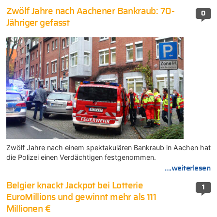
Zwölf Jahre nach Aachener Bankraub: 70-
0
Jähriger gefasst
Zwölf Jahre nach einem spektakulären Bankraub in Aachen hat
die Polizei einen Verdächtigen festgenommen.
....weiterlesen
Belgier knackt Jackpot bei Lotterie
1
EuroMillions und gewinnt mehr als 111
Millionen €