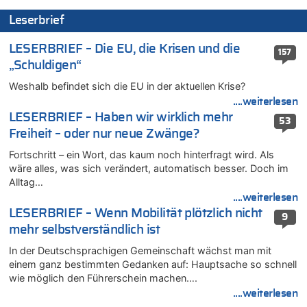
07.08.2026 - 13:39 von Ach zu
Aachen ab 11. August wieder Mekka des Pferdesports –
Leserbrief
Belgien setzt bei Reit-WM auf starke Springreiter
07.08.2026 - 13:31 von Guido Scholzen zu
LESERBRIEF – Die EU, die Krisen und die
157
Wasserstand des Rheins in NRW so niedrig wie noch nie
„Schuldigen“
07.08.2026 - 13:23 von JoKrings zu
Weshalb befindet sich die EU in der aktuellen Krise?
In Belgien missachten zwei von drei Autofahrern das
....weiterlesen
Tempolimit in 30er-Zonen – Untersuchung von Vias
LESERBRIEF – Haben wir wirklich mehr
53
07.08.2026 - 13:20 von JoKrings zu
Freiheit – oder nur neue Zwänge?
In Belgien missachten zwei von drei Autofahrern das
Tempolimit in 30er-Zonen – Untersuchung von Vias
Fortschritt – ein Wort, das kaum noch hinterfragt wird. Als
wäre alles, was sich verändert, automatisch besser. Doch im
07.08.2026 - 13:04 von Kein Raser zu
Alltag…
In Belgien missachten zwei von drei Autofahrern das
....weiterlesen
Tempolimit in 30er-Zonen – Untersuchung von Vias
LESERBRIEF – Wenn Mobilität plötzlich nicht
9
07.08.2026 - 13:01 von Experten? zu
mehr selbstverständlich ist
In Belgien missachten zwei von drei Autofahrern das
Tempolimit in 30er-Zonen – Untersuchung von Vias
In der Deutschsprachigen Gemeinschaft wächst man mit
einem ganz bestimmten Gedanken auf: Hauptsache so schnell
07.08.2026 - 12:43 von JoKrings zu
wie möglich den Führerschein machen….
Zweite Hitzewelle in diesem Sommer ist jetzt amtlich
....weiterlesen
07.08.2026 - 12:31 von Fassungslos zu