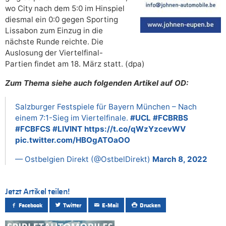
wo City nach dem 5:0 im Hinspiel
diesmal ein 0:0 gegen Sporting
Lissabon zum Einzug in die
nächste Runde reichte. Die
Auslosung der Viertelfinal-
Partien findet am 18. März statt. (dpa)
Zum Thema siehe auch folgenden Artikel auf OD:
Salzburger Festspiele für Bayern München – Nach
einem 7:1-Sieg im Viertelfinale.
#UCL
#FCBRBS
#FCBFCS
#LIVINT
https://t.co/qWzYzcevWV
pic.twitter.com/HBOgATOaOO
— Ostbelgien Direkt (@OstbelDirekt)
March 8, 2022
Jetzt Artikel teilen!
Facebook
Twitter
E-Mail
Drucken