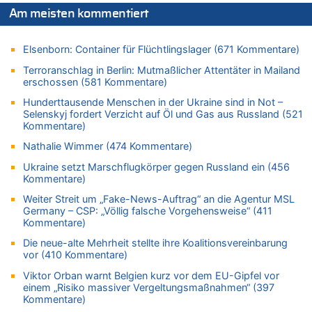
In Belgien missachten zwei von drei Autofahrern das
Am meisten kommentiert
Tempolimit in 30er-Zonen – Untersuchung von Vias
07.08.2026 - 11:31 von Zuhörer zu
Elsenborn: Container für Flüchtlingslager (671 Kommentare)
In Belgien missachten zwei von drei Autofahrern das
Tempolimit in 30er-Zonen – Untersuchung von Vias
Terroranschlag in Berlin: Mutmaßlicher Attentäter in Mailand
erschossen (581 Kommentare)
07.08.2026 - 11:23 von Dax zu
In Belgien missachten zwei von drei Autofahrern das
Hunderttausende Menschen in der Ukraine sind in Not –
Tempolimit in 30er-Zonen – Untersuchung von Vias
Selenskyj fordert Verzicht auf Öl und Gas aus Russland (521
Kommentare)
07.08.2026 - 11:20 von JoKrings zu
In Belgien missachten zwei von drei Autofahrern das
Nathalie Wimmer (474 Kommentare)
Tempolimit in 30er-Zonen – Untersuchung von Vias
Ukraine setzt Marschflugkörper gegen Russland ein (456
07.08.2026 - 11:15 von Dax zu
Kommentare)
Wie kam es zur Ceuta-Krise?
Weiter Streit um „Fake-News-Auftrag“ an die Agentur MSL
07.08.2026 - 11:12 von Frage zu
Germany – CSP: „Völlig falsche Vorgehensweise“ (411
Kommentare)
Wasserstand des Rheins in NRW so niedrig wie noch nie
Die neue-alte Mehrheit stellte ihre Koalitionsvereinbarung
07.08.2026 - 10:29 von Soso zu
vor (410 Kommentare)
Aachen ab 11. August wieder Mekka des Pferdesports –
Belgien setzt bei Reit-WM auf starke Springreiter
Viktor Orban warnt Belgien kurz vor dem EU-Gipfel vor
einem „Risiko massiver Vergeltungsmaßnahmen“ (397
07.08.2026 - 10:23 von Opa zu
Kommentare)
In Belgien missachten zwei von drei Autofahrern das