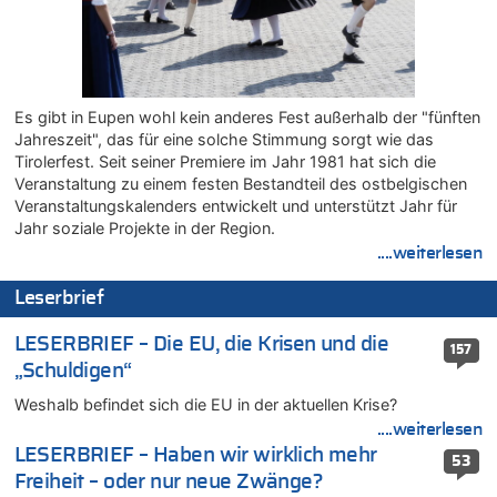
06.08.2026 - 12:17 von Sparwasser zu
Zweite Hitzewelle in diesem Sommer ist jetzt amtlich
06.08.2026 - 12:13 von Dax zu
Zweite Hitzewelle in diesem Sommer ist jetzt amtlich
Es gibt in Eupen wohl kein anderes Fest außerhalb der "fünften
06.08.2026 - 12:13 von Heinz F. zu
Jahreszeit", das für eine solche Stimmung sorgt wie das
Mehrere Menschen in Londons City niedergestochen
Tirolerfest. Seit seiner Premiere im Jahr 1981 hat sich die
06.08.2026 - 12:13 von Hugo Egon Bernhard von Sinnen zu
Veranstaltung zu einem festen Bestandteil des ostbelgischen
Zweite Hitzewelle in diesem Sommer ist jetzt amtlich
Veranstaltungskalenders entwickelt und unterstützt Jahr für
06.08.2026 - 12:08 von Medium zu
Jahr soziale Projekte in der Region.
Frau hörte Stimmen aus Haus des verstorbenen Nachbarn
....weiterlesen
06.08.2026 - 11:52 von Hubert F. zu
Leserbrief
Zweite Hitzewelle in diesem Sommer ist jetzt amtlich
06.08.2026 - 11:46 von Ermitler zu
LESERBRIEF – Die EU, die Krisen und die
157
Zweite Hitzewelle in diesem Sommer ist jetzt amtlich
„Schuldigen“
06.08.2026 - 11:42 von Willi Müller zu
Weshalb befindet sich die EU in der aktuellen Krise?
Eschweiler: 16-Jähriger soll seine Oma ermordet haben
....weiterlesen
06.08.2026 - 11:35 von ne Hondsjong zu
LESERBRIEF – Haben wir wirklich mehr
53
Zweite Hitzewelle in diesem Sommer ist jetzt amtlich
Freiheit – oder nur neue Zwänge?
06.08.2026 - 11:11 von Dax zu