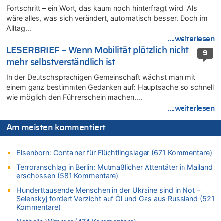
Fortschritt – ein Wort, das kaum noch hinterfragt wird. Als
Wie kam es zur Ceuta-Krise?
wäre alles, was sich verändert, automatisch besser. Doch im
06.08.2026 - 10:39 von Mungo zu
Alltag…
Wasserstand des Rheins in NRW so niedrig wie noch nie
....weiterlesen
06.08.2026 - 10:34 von Ostbelgien Direkt zu
LESERBRIEF – Wenn Mobilität plötzlich nicht
9
Tessa Wullaert knackt die 100-Tore-Marke für die Red Flames
mehr selbstverständlich ist
06.08.2026 - 10:20 von Dax zu
In der Deutschsprachigen Gemeinschaft wächst man mit
Zweite Hitzewelle in diesem Sommer ist jetzt amtlich
einem ganz bestimmten Gedanken auf: Hauptsache so schnell
06.08.2026 - 10:18 von Dax zu
wie möglich den Führerschein machen….
Wasserstand des Rheins in NRW so niedrig wie noch nie
....weiterlesen
06.08.2026 - 10:17 von Richtig zu
Wasserstand des Rheins in NRW so niedrig wie noch nie
Am meisten kommentiert
06.08.2026 - 10:16 von Dax zu
Wasserstand des Rheins in NRW so niedrig wie noch nie
Elsenborn: Container für Flüchtlingslager (671 Kommentare)
06.08.2026 - 10:09 von Dax zu
Terroranschlag in Berlin: Mutmaßlicher Attentäter in Mailand
Zweite Hitzewelle in diesem Sommer ist jetzt amtlich
erschossen (581 Kommentare)
06.08.2026 - 10:02 von Soso zu
Hunderttausende Menschen in der Ukraine sind in Not –
Selenskyj fordert Verzicht auf Öl und Gas aus Russland (521
Aachen ab 11. August wieder Mekka des Pferdesports –
Kommentare)
Belgien setzt bei Reit-WM auf starke Springreiter