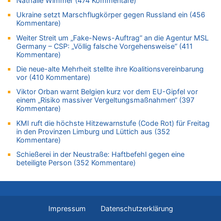
06.08.2026 - 09:22 von Zuhörer zu
Nathalie Wimmer (474 Kommentare)
Wasserstand des Rheins in NRW so niedrig wie noch nie
Ukraine setzt Marschflugkörper gegen Russland ein (456
Kommentare)
06.08.2026 - 09:13 von 5/11 zu
Wasserstand des Rheins in NRW so niedrig wie noch nie
Weiter Streit um „Fake-News-Auftrag“ an die Agentur MSL
Germany – CSP: „Völlig falsche Vorgehensweise“ (411
06.08.2026 - 09:05 von 5/11 zu
Kommentare)
Mehrere Menschen in Londons City niedergestochen
Die neue-alte Mehrheit stellte ihre Koalitionsvereinbarung
06.08.2026 - 08:39 von Eifel_er zu
vor (410 Kommentare)
Mehrere Menschen in Londons City niedergestochen
Viktor Orban warnt Belgien kurz vor dem EU-Gipfel vor
06.08.2026 - 07:33 von Carine zu
einem „Risiko massiver Vergeltungsmaßnahmen“ (397
Wie kam es zur Ceuta-Krise?
Kommentare)
06.08.2026 - 07:30 von Ahja zu
KMI ruft die höchste Hitzewarnstufe (Code Rot) für Freitag
Wasserstand des Rheins in NRW so niedrig wie noch nie
in den Provinzen Limburg und Lüttich aus (352
Kommentare)
06.08.2026 - 07:21 von PvD zu
Mehrere Menschen in Londons City niedergestochen
Schießerei in der Neustraße: Haftbefehl gegen eine
beteiligte Person (352 Kommentare)
06.08.2026 - 00:22 von Peter S. zu
Wasserstand des Rheins in NRW so niedrig wie noch nie
06.08.2026 - 00:01 von Hugo Egon Bernhard von Sinnen zu
Mehrere Menschen in Londons City niedergestochen
Impressum
Datenschutzerklärung
05.08.2026 - 23:29 von Zuhörer zu