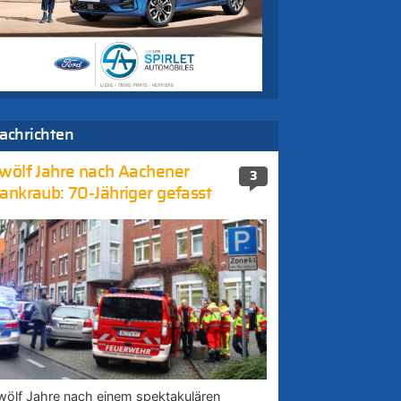
achrichten
wölf Jahre nach Aachener
3
ankraub: 70-Jähriger gefasst
wölf Jahre nach einem spektakulären