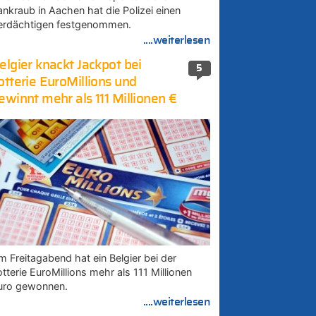
ankraub in Aachen hat die Polizei einen
erdächtigen festgenommen.
....weiterlesen
elgier knackt Jackpot bei
5
otterie EuroMillions und
ewinnt mehr als 111 Millionen €
m Freitagabend hat ein Belgier bei der
tterie EuroMillions mehr als 111 Millionen
uro gewonnen.
....weiterlesen