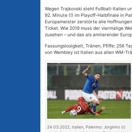
Wegen Trajkovski steht Fußball-Italien un
92. Minute (!) im Playoff-Halbfinale in 
Europameister zerstörte alle Hoffnungen
Ticket. Wie 2018 muss der viermalige We
zusehen – und das als amtierender Euro
Fassungslosigkeit, Tränen, Pfiffe: 256 
von Wembley ist Italien aus allen WM-T
24.03.2022, Italien, Palermo: Jorginho (r)