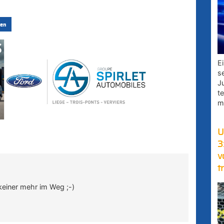
en
E
s
J
t
m
U
3
v
t
 keiner mehr im Weg ;-)