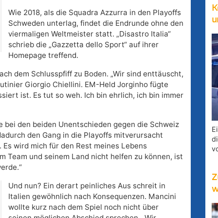
K
Wie 2018, als die Squadra Azzurra in den Playoffs
u
Schweden unterlag, findet die Endrunde ohne den
viermaligen Weltmeister statt. „Disastro Italia“
schrieb die „Gazzetta dello Sport“ auf ihrer
Homepage treffend.
nach dem Schlusspfiff zu Boden. „Wir sind enttäuscht,
tinier Giorgio Chiellini. EM-Held Jorginho fügte
iert ist. Es tut so weh. Ich bin ehrlich, ich bin immer
se bei den beiden Unentschieden gegen die Schweiz
E
dadurch den Gang in die Playoffs mitverursacht
d
. Es wird mich für den Rest meines Lebens
v
m Team und seinem Land nicht helfen zu können, ist
werde.“
Z
Und nun? Ein derart peinliches Aus schreit in
w
Italien gewöhnlich nach Konsequenzen. Mancini
wollte kurz nach dem Spiel noch nicht über
seinen möglichen Abschied sprechen. „Wir