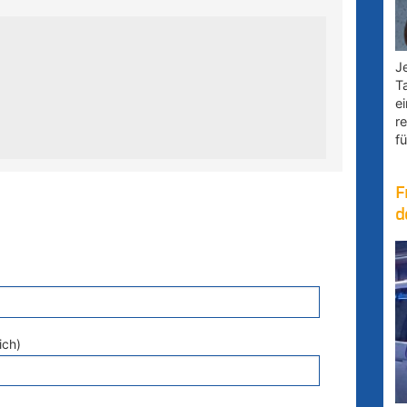
Je
T
e
r
fü
F
d
ich)