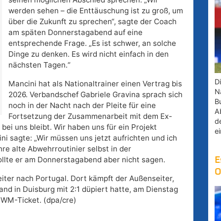
werden sehen – die Enttäuschung ist zu groß, um
über die Zukunft zu sprechen“, sagte der Coach
am späten Donnerstagabend auf eine
entsprechende Frage. „Es ist schwer, an solche
Dinge zu denken. Es wird nicht einfach in den
nächsten Tagen.“
D
Mancini hat als Nationaltrainer einen Vertrag bis
Na
2026. Verbandschef Gabriele Gravina sprach sich
B
noch in der Nacht nach der Pleite für eine
A
Fortsetzung der Zusammenarbeit mit dem Ex-
d
 bei uns bleibt. Wir haben uns für ein Projekt
e
ini sagte: „Wir müssen uns jetzt aufrichten und ich
hre alte Abwehrroutinier selbst in der
llte er am Donnerstagabend aber nicht sagen.
E
O
ter nach Portugal. Dort kämpft der Außenseiter,
nd in Duisburg mit 2:1 düpiert hatte, am Dienstag
 WM-Ticket. (dpa/cre)