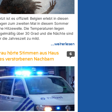
tzt ist es offiziell: Belgien erlebt in diesen
agen zum zweiten Mal in diesem Sommer
ine Hitzewelle. Die Temperaturen liegen
egelmäßig über 30 Grad und die Nächte sind
r die Jahreszeit zu mild.
....weiterlesen
rau hörte Stimmen aus Haus
6
es verstorbenen Nachbarn