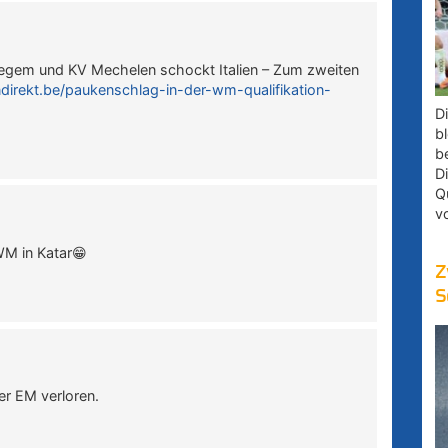
egem und KV Mechelen schockt Italien – Zum zweiten
ndirekt.be/paukenschlag-in-der-wm-qualifikation-
D
bl
b
D
Q
v
 WM in Katar😁
Z
S
er EM verloren.