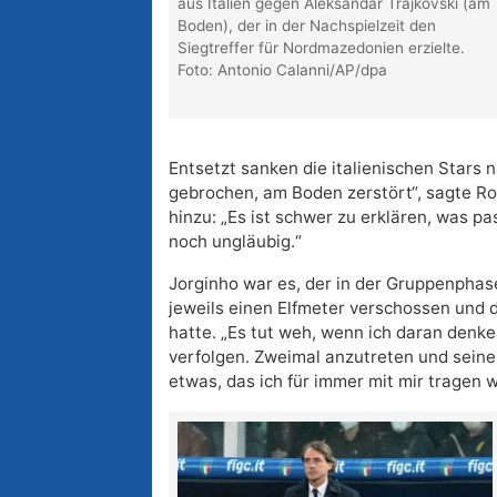
aus Italien gegen Aleksandar Trajkovski (am
Boden), der in der Nachspielzeit den
Siegtreffer für Nordmazedonien erzielte.
Foto: Antonio Calanni/AP/dpa
Entsetzt sanken die italienischen Stars 
gebrochen, am Boden zerstört“, sagte Rou
hinzu: „Es ist schwer zu erklären, was pass
noch ungläubig.“
Jorginho war es, der in der Gruppenpha
jeweils einen Elfmeter verschossen und 
hatte. „Es tut weh, wenn ich daran denke
verfolgen. Zweimal anzutreten und seine
etwas, das ich für immer mit mir tragen 