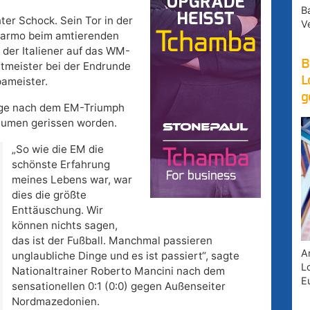
B
ter Schock. Sein Tor in der
V
Palarmo beim amtierenden
 der Italiener auf das WM-
B
ltmeister bei der Endrunde
L
pameister.
g
Tage nach dem EM-Triumph
räumen gerissen worden.
„So wie die EM die
schönste Erfahrung
meines Lebens war, war
dies die größte
Enttäuschung. Wir
können nichts sagen,
das ist der Fußball. Manchmal passieren
A
unglaubliche Dinge und es ist passiert“, sagte
Lo
Nationaltrainer Roberto Mancini nach dem
E
sensationellen 0:1 (0:0) gegen Außenseiter
Nordmazedonien.