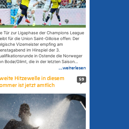
ie Tür zur Ligaphase der Champions League
eibt für die Union Saint-Gilloise offen: Der
elgische Vizemeister empfing am
ienstagabend im Hinspiel der 3.
ualifikationsrunde in Ostende die Norweger
on Bodø/Glimt, die in der letzten Saison…
....weiterlesen
weite Hitzewelle in diesem
59
ommer ist jetzt amtlich