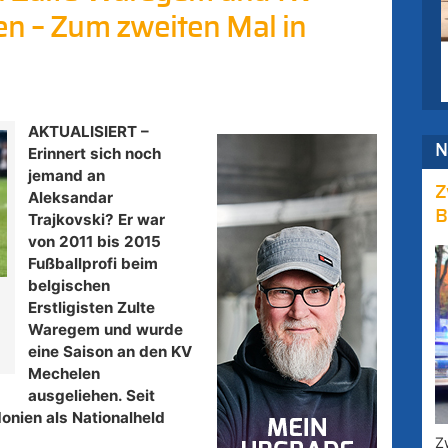
en – Zum zweiten Mal in
AKTUALISIERT –
N
Erinnert sich noch
jemand an
Z
Aleksandar
B
Trajkovski? Er war
von 2011 bis 2015
Fußballprofi beim
belgischen
Erstligisten Zulte
Waregem und wurde
eine Saison an den KV
Mechelen
ausgeliehen. Seit
nien als Nationalheld
Z