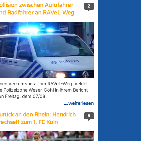
ollision zwischen Autofahrer
2
nd Radfahrer an RAVeL-Weg
inen Verkehrsunfall am RAVeL-Weg meldet
ie Polizeizone Weser-Göhl in ihrem Bericht
on Freitag, dem 07/08.
....weiterlesen
urück an den Rhein: Hendrich
5
echselt zum 1. FC Köln