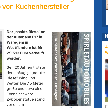
 von Küchenhersteller
Der „nackte Riese“ an
N
der Autobahn E17 in
Waregem in
Z
Westflandern ist für
w
29.513 Euro verkauft
worden.
Seit 20 Jahren trotzte
der einäugige „nackte
Riese“ Wind und
Wetter. Die 7,5 Meter
große und etwa eine
Tonne schwere
Zyklopenstatue stand
vor einem
D