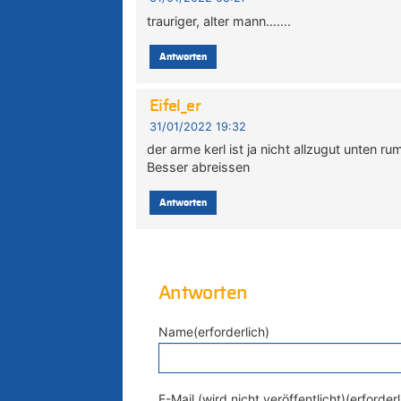
trauriger, alter mann…….
Antworten
Eifel_er
31/01/2022 19:32
der arme kerl ist ja nicht allzugut unten r
Besser abreissen
Antworten
Antworten
Name(erforderlich)
E-Mail (wird nicht veröffentlicht)(erforderl