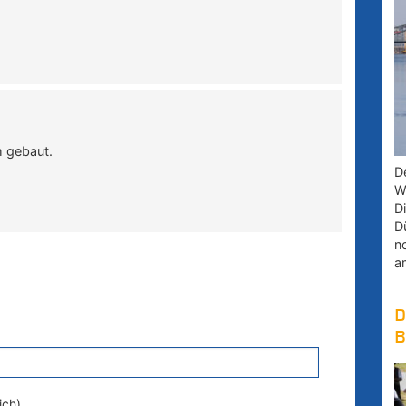
um gebaut.
D
W
D
D
n
a
D
B
ich)