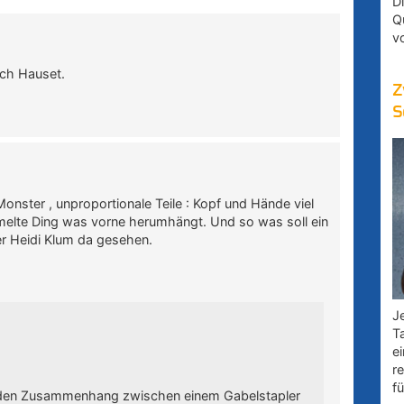
D
Q
v
ach Hauset.
Z
S
nster , unproportionale Teile : Kopf und Hände viel
mmelte Ding was vorne herumhängt. Und so was soll ein
er Heidi Klum da gesehen.
Je
T
e
r
fü
d den Zusammenhang zwischen einem Gabelstapler