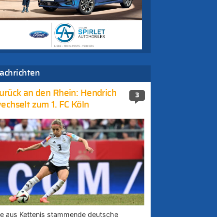
achrichten
urück an den Rhein: Hendrich
3
echselt zum 1. FC Köln
ie aus Kettenis stammende deutsche