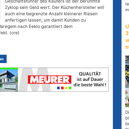
Geschäftsführer des Käufers ist der berühmte
t
Zyklop sein Geld wert. Der Küchenhersteller will
m
auch eine begrenzte Anzahl kleinerer Riesen
anfertigen lassen, um damit Kunden zu
Waregem nach Eeklo garantiert dem
U
ekt. (cre)
3
v
t
en
D
bl
b