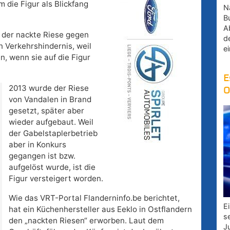
 die Figur als Blickfang
Na
B
A
ß der nackte Riese gegen
d
n Verkehrshindernis, weil
e
, wenn sie auf die Figur
E
2013 wurde der Riese
O
von Vandalen in Brand
gesetzt, später aber
wieder aufgebaut. Weil
der Gabelstaplerbetrieb
aber in Konkurs
gegangen ist bzw.
aufgelöst wurde, ist die
Figur versteigert worden.
Wie das VRT-Portal Flanderninfo.be berichtet,
E
hat ein Küchenhersteller aus Eeklo in Ostflandern
s
den „nackten Riesen“ erworben. Laut dem
J