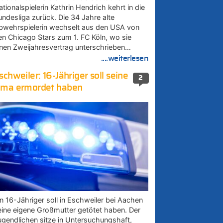
tionalspielerin Kathrin Hendrich kehrt in die
undesliga zurück. Die 34 Jahre alte
bwehrspielerin wechselt aus den USA von
en Chicago Stars zum 1. FC Köln, wo sie
inen Zweijahresvertrag unterschrieben…
....weiterlesen
schweiler: 16-Jähriger soll seine
2
ma ermordet haben
in 16-Jähriger soll in Eschweiler bei Aachen
eine eigene Großmutter getötet haben. Der
ugendlichen sitze in Untersuchungshaft,