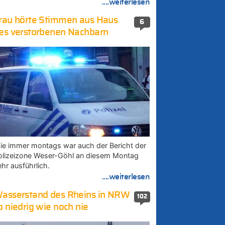
....weiterlesen
rau hörte Stimmen aus Haus
6
es verstorbenen Nachbarn
ie immer montags war auch der Bericht der
olizeizone Weser-Göhl an diesem Montag
ehr ausführlich.
....weiterlesen
asserstand des Rheins in NRW
102
o niedrig wie noch nie