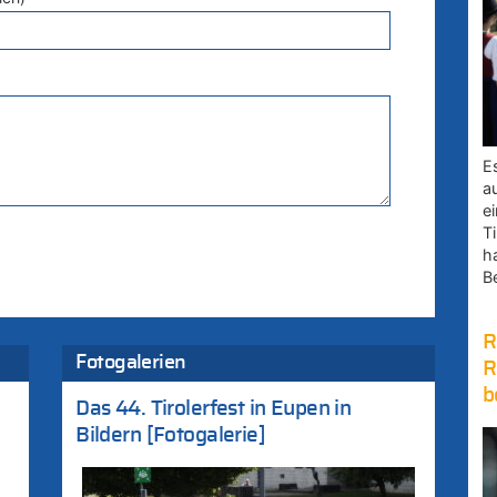
E
a
e
Ti
h
B
R
Fotogalerien
R
b
Das 44. Tirolerfest in Eupen in
Bildern [Fotogalerie]