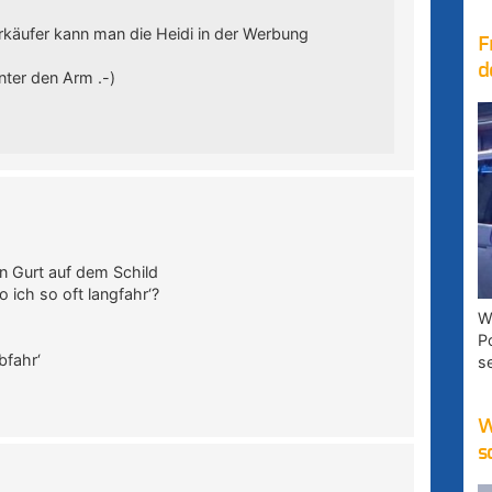
rkäufer kann man die Heidi in der Werbung
F
d
nter den Arm .-)
en Gurt auf dem Schild
 ich so oft langfahr‘?
W
P
bfahr‘
s
W
s