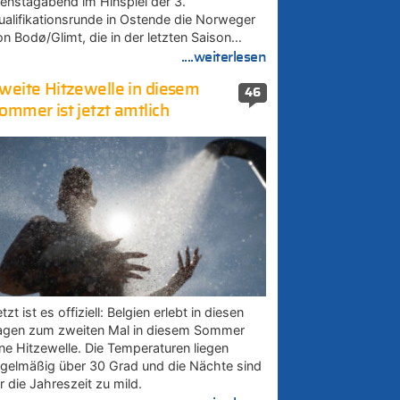
ienstagabend im Hinspiel der 3.
ualifikationsrunde in Ostende die Norweger
on Bodø/Glimt, die in der letzten Saison…
....weiterlesen
weite Hitzewelle in diesem
46
ommer ist jetzt amtlich
tzt ist es offiziell: Belgien erlebt in diesen
agen zum zweiten Mal in diesem Sommer
ine Hitzewelle. Die Temperaturen liegen
egelmäßig über 30 Grad und die Nächte sind
r die Jahreszeit zu mild.