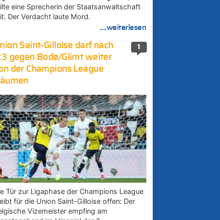
eilte eine Sprecherin der Staatsanwaltschaft
it. Der Verdacht laute Mord.
....weiterlesen
nion Saint-Gilloise darf nach
1
:3 gegen Bodø/Glimt weiter
on der Champions League
räumen
ie Tür zur Ligaphase der Champions League
eibt für die Union Saint-Gilloise offen: Der
elgische Vizemeister empfing am