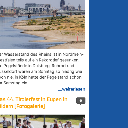
er Wasserstand des Rheins ist in Nordrhein-
estfalen teils auf ein Rekordtief gesunken.
ie Pegelstände in Duisburg-Ruhrort und
üsseldorf waren am Sonntag so niedrig wie
och nie, in Köln hatte der Pegelstand schon
m Samstag ein…
....weiterlesen
as 44. Tirolerfest in Eupen in
6
ildern [Fotogalerie]