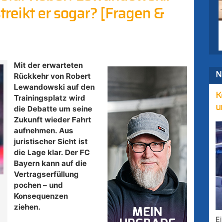
streikt er sogar? [Fragen &
Mit der erwarteten
N
Rückkehr von Robert
Lewandowski auf den
K
Trainingsplatz wird
u
die Debatte um seine
Zukunft wieder Fahrt
aufnehmen. Aus
juristischer Sicht ist
die Lage klar. Der FC
Bayern kann auf die
Vertragserfüllung
pochen – und
Konsequenzen
ziehen.
E