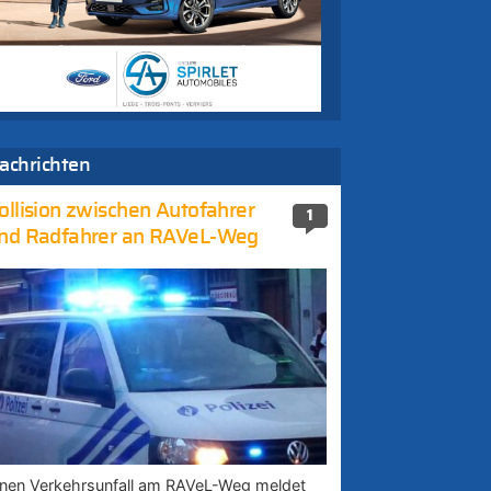
achrichten
ollision zwischen Autofahrer
1
nd Radfahrer an RAVeL-Weg
inen Verkehrsunfall am RAVeL-Weg meldet