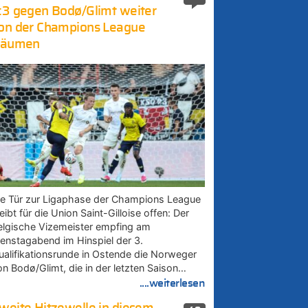
:3 gegen Bodø/Glimt weiter
on der Champions League
räumen
ie Tür zur Ligaphase der Champions League
eibt für die Union Saint-Gilloise offen: Der
elgische Vizemeister empfing am
ienstagabend im Hinspiel der 3.
ualifikationsrunde in Ostende die Norweger
on Bodø/Glimt, die in der letzten Saison…
....weiterlesen