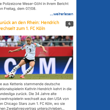
ie Polizeizone Weser-Göhl in ihrem Bericht
on Freitag, dem 07/08.
....weiterlesen
urück an den Rhein: Hendrich
4
echselt zum 1. FC Köln
ie aus Kettenis stammende deutsche
tionalspielerin Kathrin Hendrich kehrt in die
undesliga zurück. Die 34 Jahre alte
bwehrspielerin wechselt aus den USA von
en Chicago Stars zum 1. FC Köln, wo sie
inen Zweijahresvertrag unterschrieben…