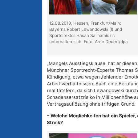
12.08.2018, Hessen, Frankfurt/Main:
Bayerns Robert Lewandowski (l) und
Sportdirektor Hasan Salihamidzic
unterhalten sich. Foto: Arne Dedert/dpa
„Mangels Ausstiegsklausel hat er diesen 
Münchner Sportrecht-Experte Thomas Su
Kündigung, etwa wegen ‚fehlender Emotio
Arbeitsverhältnissen. Auch eine Berufung
realitätsfern, da sich Lewandowski durc
Schadensersatzrisiko in Millionenhöhe au
Vertragsauflösung ohne triftigen Grund.
– Welche Möglichkeiten hat ein Spieler
Streik?