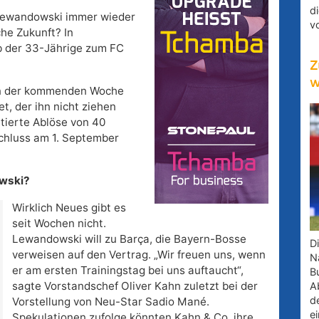
d
Lewandowski immer wieder
v
che Zukunft? In
ob der 33-Jährige zum FC
Z
w
 in der kommenden Woche
t, der ihn nicht ziehen
ortierte Ablöse von 40
schluss am 1. September
owski?
Wirklich Neues gibt es
seit Wochen nicht.
Lewandowski will zu Barça, die Bayern-Bosse
D
verweisen auf den Vertrag. „Wir freuen uns, wenn
Na
er am ersten Trainingstag bei uns auftaucht“,
B
sagte Vorstandschef Oliver Kahn zuletzt bei der
A
d
Vorstellung von Neu-Star Sadio Mané.
e
Spekulationen zufolge könnten Kahn & Co. ihre