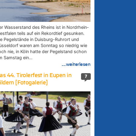
er Wasserstand des Rheins ist in Nordrhein-
estfalen teils auf ein Rekordtief gesunken.
ie Pegelstände in Duisburg-Ruhrort und
üsseldorf waren am Sonntag so niedrig wie
och nie, in Köln hatte der Pegelstand schon
m Samstag ein…
....weiterlesen
as 44. Tirolerfest in Eupen in
7
ildern [Fotogalerie]