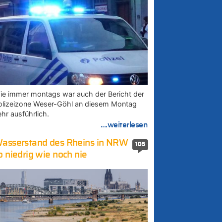
ie immer montags war auch der Bericht der
olizeizone Weser-Göhl an diesem Montag
ehr ausführlich.
....weiterlesen
asserstand des Rheins in NRW
105
o niedrig wie noch nie