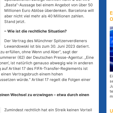
„Basta“-Aussage bei einem Angebot von über 50
Millionen Euro Ablöse überdenken. Barcelona will
E
aber nicht viel mehr als 40 Millionen zahlen.
O
Stand jetzt.
– Wie ist die rechtliche Situation?
Der Vertrag des Münchner Spitzenverdieners
Lewandowski ist bis zum 30. Juni 2023 datiert.
zu erfüllen, ohne Wenn und Aber“, sagt der
mmerer (62) der Deutschen Presse-Agentur. „Eine
nen‘, ist natürlich genauso abwegig wie in anderen
 auf Artikel 17 des FIFA-Transfer-Reglements ist
h einen Vertragsbruch einem hohen
E
ssetzen würde.“ Artikel 17 regelt die Folgen einer
s
J
t
, einen Wechsel zu erzwingen – etwa durch einen
m
Zumindest rechtlich hat ein Streik keinen Vorteil
U