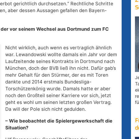
Z
erbot gerichtlich durchsetzen.“ Rechtliche Schritte
S
en, aber dessen Aussagen gefallen den Bayern-
it der vor seinem Wechsel aus Dortmund zum FC
Nicht wirklich, auch wenn es vertraglich ähnlich
war. Lewandowski wollte damals ein Jahr vor dem
Laufzeitende seines Kontrakts in Dortmund nach
München, doch der BVB ließ ihn nicht. Dafür gab’s
mehr Gehalt für den Stürmer, der es mit Toren
Je
dankte und 2014 erstmals Bundesliga-
T
Torschützenkönig wurde. Damals hatte er aber
e
noch den Großteil seiner Karriere vor sich, jetzt
r
geht es wohl um seinen letzten großen Vertrag.
fü
Da will der Pole sich nicht gedulden.
F
– Wie beobachtet die Spielergewerkschaft die
Situation?
d