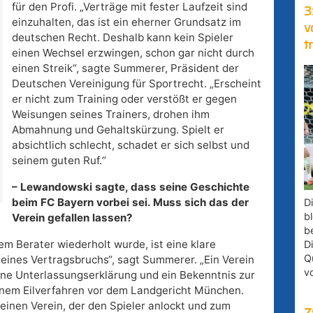
für den Profi. „Verträge mit fester Laufzeit sind
3
einzuhalten, das ist ein eherner Grundsatz im
v
deutschen Recht. Deshalb kann kein Spieler
t
einen Wechsel erzwingen, schon gar nicht durch
einen Streik“, sagte Summerer, Präsident der
Deutschen Vereinigung für Sportrecht. „Erscheint
er nicht zum Training oder verstößt er gegen
Weisungen seines Trainers, drohen ihm
Abmahnung und Gehaltskürzung. Spielt er
absichtlich schlecht, schadet er sich selbst und
seinem guten Ruf.“
– Lewandowski sagte, dass seine Geschichte
beim FC Bayern vorbei sei. Muss sich das der
D
bl
Verein gefallen lassen?
b
m Berater wiederholt wurde, ist eine klare
D
Q
ines Vertragsbruchs“, sagt Summerer. „Ein Verein
v
eine Unterlassungserklärung und ein Bekenntnis zur
 einem Eilverfahren vor dem Landgericht München.
einen Verein, der den Spieler anlockt und zum