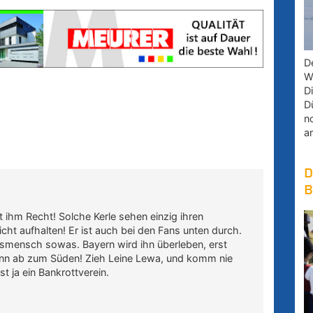
D
W
D
D
n
a
D
B
 ihm Recht! Solche Kerle sehen einzig ihren
cht aufhalten! Er ist auch bei den Fans unten durch.
insmensch sowas. Bayern wird ihn überleben, erst
ann ab zum Süden! Zieh Leine Lewa, und komm nie
st ja ein Bankrottverein.