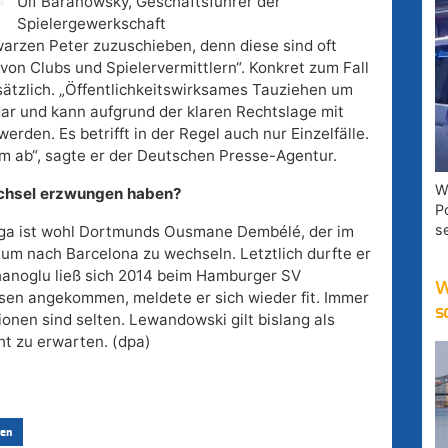
Ulf Baranowsky, Geschäftsführer der
Spielergewerkschaft
warzen Peter zuzuschieben, denn diese sind oft
 von Clubs und Spielervermittlern“. Konkret zum Fall
sätzlich. „Öffentlichkeitswirksames Tauziehen um
dar und kann aufgrund der klaren Rechtslage mit
rden. Es betrifft in der Regel auch nur Einzelfälle.
m ab“, sagte er der Deutschen Presse-Agentur.
W
Wechsel erzwungen haben?
P
s
iga ist wohl Dortmunds Ousmane Dembélé, der im
 um nach Barcelona zu wechseln. Letztlich durfte er
hanoglu ließ sich 2014 beim Hamburger SV
W
sen angekommen, meldete er sich wieder fit. Immer
s
ionen sind selten. Lewandowski gilt bislang als
cht zu erwarten. (dpa)
en