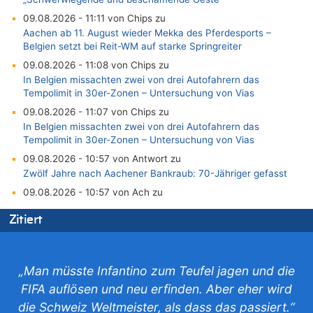
09.08.2026 - 11:11 von Chips zu
Aachen ab 11. August wieder Mekka des Pferdesports –
Belgien setzt bei Reit-WM auf starke Springreiter
09.08.2026 - 11:08 von Chips zu
In Belgien missachten zwei von drei Autofahrern das
Tempolimit in 30er-Zonen – Untersuchung von Vias
09.08.2026 - 11:07 von Chips zu
In Belgien missachten zwei von drei Autofahrern das
Tempolimit in 30er-Zonen – Untersuchung von Vias
09.08.2026 - 10:57 von Antwort zu
Zwölf Jahre nach Aachener Bankraub: 70-Jähriger gefasst
09.08.2026 - 10:57 von Ach zu
Politischer Eklat bei der Gedenkfeier in Marcinelle – Meloni:
Zitiert
„Schwerwiegende und beschämende Geste“
09.08.2026 - 10:55 von Traurig zu
Politischer Eklat bei der Gedenkfeier in Marcinelle – Meloni:
„Schwerwiegende und beschämende Geste“
„Man müsste Infantino zum Teufel jagen und die
09.08.2026 - 10:07 von erbo zu
FIFA auflösen und neu erfinden. Aber eher wird
Leipzig, Mechernich und die Frage: Wer steckt hinter den
die Schweiz Weltmeister, als dass das passiert.“