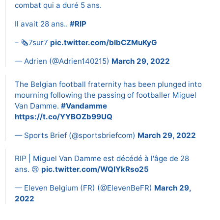
combat qui a duré 5 ans.
Il avait 28 ans..
#RIP
– 🗞7sur7
pic.twitter.com/bIbCZMuKyG
— Adrien (@Adrien140215)
March 29, 2022
The Belgian football fraternity has been plunged into
mourning following the passing of footballer Miguel
Van Damme.
#Vandamme
https://t.co/YYBOZb99UQ
— Sports Brief (@sportsbriefcom)
March 29, 2022
RIP | Miguel Van Damme est décédé à l'âge de 28
ans. 😢
pic.twitter.com/WQIYkRso25
— Eleven Belgium (FR) (@ElevenBeFR)
March 29,
2022