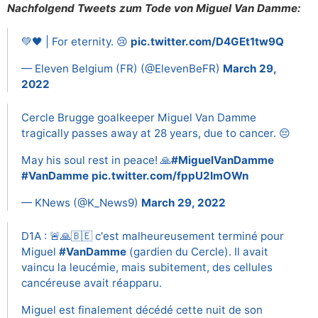
Nachfolgend Tweets zum Tode von Miguel Van Damme:
💚🖤 | For eternity. 😢
pic.twitter.com/D4GEt1tw9Q
— Eleven Belgium (FR) (@ElevenBeFR)
March 29,
2022
Cercle Brugge goalkeeper Miguel Van Damme
tragically passes away at 28 years, due to cancer. 😔
May his soul rest in peace! 🙏
#MiguelVanDamme
#VanDamme
pic.twitter.com/fppU2ImOWn
— KNews (@K_News9)
March 29, 2022
D1A : 🚨🙏🇧🇪 c'est malheureusement terminé pour
Miguel
#VanDamme
(gardien du Cercle). Il avait
vaincu la leucémie, mais subitement, des cellules
cancéreuse avait réapparu.
Miguel est finalement décédé cette nuit de son