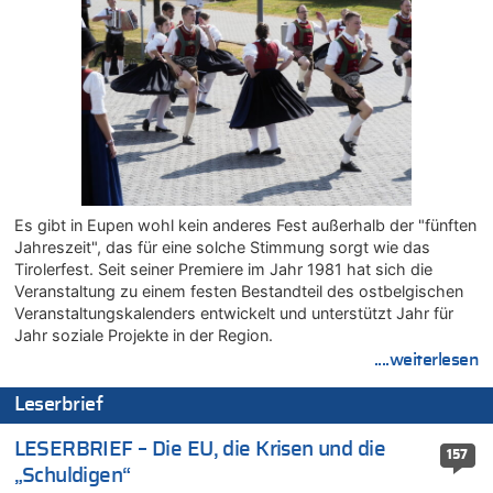
08.08.2026 - 22:39 von Hugo Egon Bernhard von Sinnen zu
Politischer Eklat bei der Gedenkfeier in Marcinelle – Meloni:
„Schwerwiegende und beschämende Geste“
08.08.2026 - 22:23 von Marcel Scholzen Eimerscheid zu
Politischer Eklat bei der Gedenkfeier in Marcinelle – Meloni:
„Schwerwiegende und beschämende Geste“
08.08.2026 - 22:12 von Hugo Egon Bernhard von Sinnen zu
LESERBRIEF – Für lokale, dezentrale Energieproduktion
08.08.2026 - 22:09 von Frage zu
Es gibt in Eupen wohl kein anderes Fest außerhalb der "fünften
Leipzig, Mechernich und die Frage: Wer steckt hinter den
Jahreszeit", das für eine solche Stimmung sorgt wie das
Drohnen mit Strengstoff? War es Russland?
Tirolerfest. Seit seiner Premiere im Jahr 1981 hat sich die
08.08.2026 - 22:07 von Shari zu
Veranstaltung zu einem festen Bestandteil des ostbelgischen
Belgier knackt Jackpot bei Lotterie EuroMillions und gewinnt
Veranstaltungskalenders entwickelt und unterstützt Jahr für
mehr als 111 Millionen €
Jahr soziale Projekte in der Region.
....weiterlesen
08.08.2026 - 21:46 von Frage zu
Leipzig, Mechernich und die Frage: Wer steckt hinter den
Leserbrief
Drohnen mit Strengstoff? War es Russland?
08.08.2026 - 21:33 von Frage zu
LESERBRIEF – Die EU, die Krisen und die
157
Zwölf Jahre nach Aachener Bankraub: 70-Jähriger gefasst
„Schuldigen“
08.08.2026 - 21:28 von Noah Parmentier zu