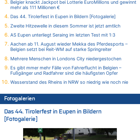
Aachen ab 11. August wieder Mekka des Pferdesports –
Belgier knackt Jackpot bei Lotterie EuroMillions und gewinnt
Belgien setzt bei Reit-WM auf starke Springreiter
mehr als 111 Millionen €
09.08.2026 - 07:00 von Zuhörer zu
Das 44. Tirolerfest in Eupen in Bildern [Fotogalerie]
Wasserstand des Rheins in NRW so niedrig wie noch nie
Zweite Hitzewelle in diesem Sommer ist jetzt amtlich
09.08.2026 - 01:41 von Hugo Egon Bernhard von Sinnen zu
AS Eupen unterliegt Seraing im letzten Test mit 1:3
Leipzig, Mechernich und die Frage: Wer steckt hinter den
Drohnen mit Strengstoff? War es Russland?
Aachen ab 11. August wieder Mekka des Pferdesports –
Belgien setzt bei Reit-WM auf starke Springreiter
09.08.2026 - 01:10 von Peter S. zu
Leipzig, Mechernich und die Frage: Wer steckt hinter den
Mehrere Menschen in Londons City niedergestochen
Drohnen mit Strengstoff? War es Russland?
Es gibt mmer mehr Fälle von Fahrerflucht in Belgien –
09.08.2026 - 01:07 von Peter S. zu
Fußgänger und Radfahrer sind die häufigsten Opfer
Leipzig, Mechernich und die Frage: Wer steckt hinter den
Wasserstand des Rheins in NRW so niedrig wie noch nie
Drohnen mit Strengstoff? War es Russland?
09.08.2026 - 01:05 von Peter S. zu
Fotogalerien
Leipzig, Mechernich und die Frage: Wer steckt hinter den
Drohnen mit Strengstoff? War es Russland?
Das 44. Tirolerfest in Eupen in Bildern
08.08.2026 - 23:27 von Bingo zu
[Fotogalerie]
Zweite Hitzewelle in diesem Sommer ist jetzt amtlich
08.08.2026 - 22:47 von Heinz F. zu
Wasserstand des Rheins in NRW so niedrig wie noch nie