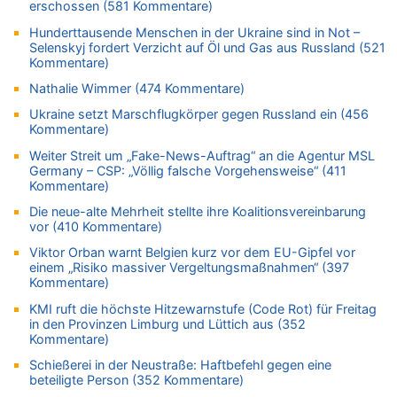
erschossen (581 Kommentare)
Drohnen mit Strengstoff? War es Russland?
Hunderttausende Menschen in der Ukraine sind in Not –
08.08.2026 - 20:16 von Dax zu
Selenskyj fordert Verzicht auf Öl und Gas aus Russland (521
Wasserstand des Rheins in NRW so niedrig wie noch nie
Kommentare)
08.08.2026 - 20:13 von Dax zu
Nathalie Wimmer (474 Kommentare)
Zweite Hitzewelle in diesem Sommer ist jetzt amtlich
Ukraine setzt Marschflugkörper gegen Russland ein (456
08.08.2026 - 20:09 von Dax zu
Kommentare)
Zweite Hitzewelle in diesem Sommer ist jetzt amtlich
Weiter Streit um „Fake-News-Auftrag“ an die Agentur MSL
08.08.2026 - 20:06 von Dax zu
Germany – CSP: „Völlig falsche Vorgehensweise“ (411
Kommentare)
Zweite Hitzewelle in diesem Sommer ist jetzt amtlich
08.08.2026 - 19:00 von Peter G zu
Die neue-alte Mehrheit stellte ihre Koalitionsvereinbarung
vor (410 Kommentare)
Leipzig, Mechernich und die Frage: Wer steckt hinter den
Drohnen mit Strengstoff? War es Russland?
Viktor Orban warnt Belgien kurz vor dem EU-Gipfel vor
einem „Risiko massiver Vergeltungsmaßnahmen“ (397
08.08.2026 - 18:48 von Marcel Scholzen Eimerscheid zu
Kommentare)
Leipzig, Mechernich und die Frage: Wer steckt hinter den
Drohnen mit Strengstoff? War es Russland?
KMI ruft die höchste Hitzewarnstufe (Code Rot) für Freitag
in den Provinzen Limburg und Lüttich aus (352
08.08.2026 - 18:41 von JoKrings zu
Kommentare)
Leipzig, Mechernich und die Frage: Wer steckt hinter den
Schießerei in der Neustraße: Haftbefehl gegen eine
Drohnen mit Strengstoff? War es Russland?
beteiligte Person (352 Kommentare)
08.08.2026 - 18:39 von JoKrings zu