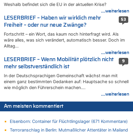
Weshalb befindet sich die EU in der aktuellen Krise?
Leipzig, Mechernich und die Frage: Wer steckt hinter den
Drohnen mit Strengstoff? War es Russland?
....weiterlesen
LESERBRIEF – Haben wir wirklich mehr
08.08.2026 - 21:11 von Mungo zu
53
Freiheit – oder nur neue Zwänge?
Leipzig, Mechernich und die Frage: Wer steckt hinter den
Drohnen mit Strengstoff? War es Russland?
Fortschritt – ein Wort, das kaum noch hinterfragt wird. Als
08.08.2026 - 20:49 von Marcel Scholzen Eimerscheid zu
wäre alles, was sich verändert, automatisch besser. Doch im
Leipzig, Mechernich und die Frage: Wer steckt hinter den
Alltag…
Drohnen mit Strengstoff? War es Russland?
....weiterlesen
08.08.2026 - 20:34 von Dax zu
LESERBRIEF – Wenn Mobilität plötzlich nicht
9
Wasserstand des Rheins in NRW so niedrig wie noch nie
mehr selbstverständlich ist
08.08.2026 - 20:32 von Joseph Meyer zu
In der Deutschsprachigen Gemeinschaft wächst man mit
Leipzig, Mechernich und die Frage: Wer steckt hinter den
einem ganz bestimmten Gedanken auf: Hauptsache so schnell
Drohnen mit Strengstoff? War es Russland?
wie möglich den Führerschein machen….
08.08.2026 - 20:20 von Joseph Meyer zu
....weiterlesen
Leipzig, Mechernich und die Frage: Wer steckt hinter den
Drohnen mit Strengstoff? War es Russland?
Am meisten kommentiert
08.08.2026 - 20:19 von Peter G zu
Zwölf Jahre nach Aachener Bankraub: 70-Jähriger gefasst
Elsenborn: Container für Flüchtlingslager (671 Kommentare)
08.08.2026 - 20:17 von Russentrolle zu
Terroranschlag in Berlin: Mutmaßlicher Attentäter in Mailand
Leipzig, Mechernich und die Frage: Wer steckt hinter den