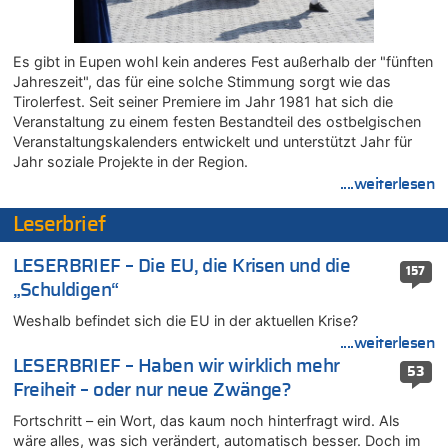
mehr als 111 Millionen €
08.08.2026 - 17:45 von Der Alte zu
Zwölf Jahre nach Aachener Bankraub: 70-Jähriger gefasst
Es gibt in Eupen wohl kein anderes Fest außerhalb der "fünften
Jahreszeit", das für eine solche Stimmung sorgt wie das
08.08.2026 - 17:43 von Der Alte zu
Tirolerfest. Seit seiner Premiere im Jahr 1981 hat sich die
Leipzig, Mechernich und die Frage: Wer steckt hinter den
Veranstaltung zu einem festen Bestandteil des ostbelgischen
Drohnen mit Strengstoff? War es Russland?
Veranstaltungskalenders entwickelt und unterstützt Jahr für
08.08.2026 - 17:16 von Bingo zu
Jahr soziale Projekte in der Region.
Zweite Hitzewelle in diesem Sommer ist jetzt amtlich
....weiterlesen
08.08.2026 - 16:20 von Russentrolle zu
Leserbrief
Leipzig, Mechernich und die Frage: Wer steckt hinter den
Drohnen mit Strengstoff? War es Russland?
LESERBRIEF – Die EU, die Krisen und die
08.08.2026 - 15:34 von JoKrings zu
157
„Schuldigen“
Leipzig, Mechernich und die Frage: Wer steckt hinter den
Drohnen mit Strengstoff? War es Russland?
Weshalb befindet sich die EU in der aktuellen Krise?
08.08.2026 - 15:32 von 5/11 zu
....weiterlesen
Mehrere Menschen in Londons City niedergestochen
LESERBRIEF – Haben wir wirklich mehr
53
08.08.2026 - 15:19 von Guido Scholzen zu
Freiheit – oder nur neue Zwänge?
Leipzig, Mechernich und die Frage: Wer steckt hinter den
Fortschritt – ein Wort, das kaum noch hinterfragt wird. Als
Drohnen mit Strengstoff? War es Russland?
wäre alles, was sich verändert, automatisch besser. Doch im