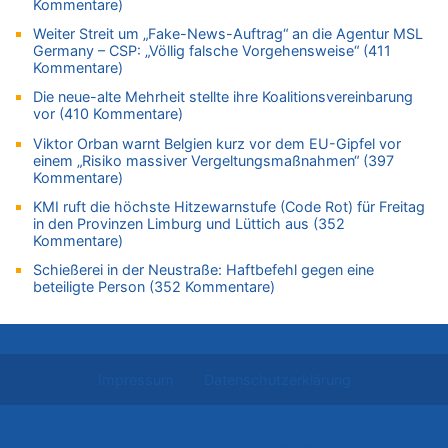
Kommentare)
Zurück an den Rhein: Hendrich wechselt zum 1. FC Köln
Weiter Streit um „Fake-News-Auftrag“ an die Agentur MSL
08.08.2026 - 11:39 von Dax zu
Germany – CSP: „Völlig falsche Vorgehensweise“ (411
In Belgien missachten zwei von drei Autofahrern das
Kommentare)
Tempolimit in 30er-Zonen – Untersuchung von Vias
Die neue-alte Mehrheit stellte ihre Koalitionsvereinbarung
08.08.2026 - 11:08 von Hans zu
vor (410 Kommentare)
Aachen ab 11. August wieder Mekka des Pferdesports –
Belgien setzt bei Reit-WM auf starke Springreiter
Viktor Orban warnt Belgien kurz vor dem EU-Gipfel vor
einem „Risiko massiver Vergeltungsmaßnahmen“ (397
08.08.2026 - 10:21 von Hugo Egon Bernhard von Sinnen zu
Kommentare)
In Belgien missachten zwei von drei Autofahrern das
KMI ruft die höchste Hitzewarnstufe (Code Rot) für Freitag
Tempolimit in 30er-Zonen – Untersuchung von Vias
in den Provinzen Limburg und Lüttich aus (352
08.08.2026 - 10:07 von Hugo Egon Bernhard von Sinnen zu
Kommentare)
Wie kam es zur Ceuta-Krise?
Schießerei in der Neustraße: Haftbefehl gegen eine
08.08.2026 - 09:27 von Ermitler zu
beteiligte Person (352 Kommentare)
Eschweiler: 16-Jähriger soll seine Oma ermordet haben
08.08.2026 - 09:24 von Ermitler zu
Mehrere Menschen in Londons City niedergestochen
08.08.2026 - 09:20 von Ermitler zu
Impressum
Datenschutzerklärung
AS Eupen: „Keiner weiß, wohin die Reise geht…“
08.08.2026 - 09:02 von Detlef zu
Desktop Version anfordern
In Belgien missachten zwei von drei Autofahrern das