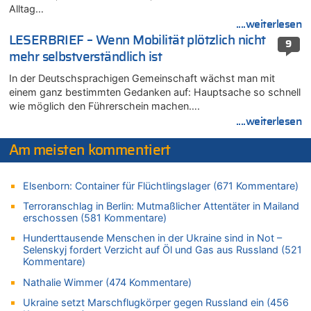
08.08.2026 - 14:54 von Alfons van Compernolle zu
Alltag…
Belgier knackt Jackpot bei Lotterie EuroMillions und gewinnt
....weiterlesen
mehr als 111 Millionen €
LESERBRIEF – Wenn Mobilität plötzlich nicht
9
08.08.2026 - 14:47 von Peer Wermuth zu
mehr selbstverständlich ist
Leipzig, Mechernich und die Frage: Wer steckt hinter den
Drohnen mit Strengstoff? War es Russland?
In der Deutschsprachigen Gemeinschaft wächst man mit
einem ganz bestimmten Gedanken auf: Hauptsache so schnell
08.08.2026 - 14:29 von Achso Dax zu
wie möglich den Führerschein machen….
In Belgien missachten zwei von drei Autofahrern das
....weiterlesen
Tempolimit in 30er-Zonen – Untersuchung von Vias
08.08.2026 - 13:23 von Hugo Egon Bernhard von Sinnen zu
Am meisten kommentiert
Leipzig, Mechernich und die Frage: Wer steckt hinter den
Drohnen mit Strengstoff? War es Russland?
Elsenborn: Container für Flüchtlingslager (671 Kommentare)
08.08.2026 - 13:03 von WK zu
Kollision zwischen Autofahrer und Radfahrer an RAVeL-Weg
Terroranschlag in Berlin: Mutmaßlicher Attentäter in Mailand
erschossen (581 Kommentare)
08.08.2026 - 12:56 von WK zu
Wasserstand des Rheins in NRW so niedrig wie noch nie
Hunderttausende Menschen in der Ukraine sind in Not –
Selenskyj fordert Verzicht auf Öl und Gas aus Russland (521
08.08.2026 - 12:29 von WK zu
Kommentare)
In Belgien missachten zwei von drei Autofahrern das
Nathalie Wimmer (474 Kommentare)
Tempolimit in 30er-Zonen – Untersuchung von Vias
08.08.2026 - 12:01 von Hugo Egon Bernhard von Sinnen zu
Ukraine setzt Marschflugkörper gegen Russland ein (456