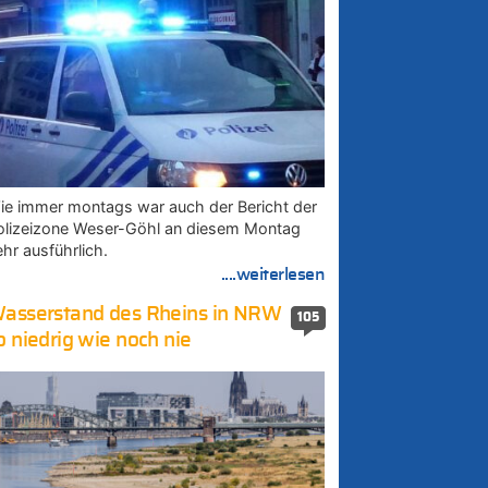
ie immer montags war auch der Bericht der
olizeizone Weser-Göhl an diesem Montag
ehr ausführlich.
....weiterlesen
asserstand des Rheins in NRW
105
o niedrig wie noch nie