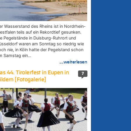
er Wasserstand des Rheins ist in Nordrhein-
estfalen teils auf ein Rekordtief gesunken.
ie Pegelstände in Duisburg-Ruhrort und
üsseldorf waren am Sonntag so niedrig wie
och nie, in Köln hatte der Pegelstand schon
m Samstag ein…
....weiterlesen
as 44. Tirolerfest in Eupen in
7
ildern [Fotogalerie]