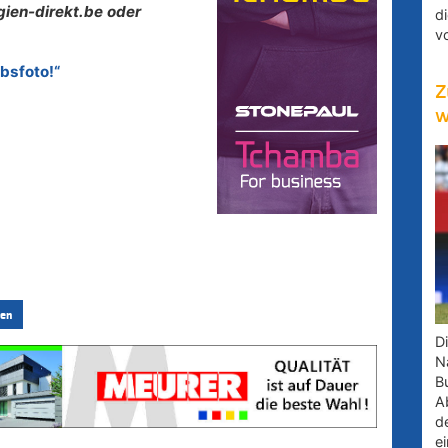
gien-direkt.be oder
d
v
ubsfoto!“
Z
w
en
D
Na
B
A
d
e