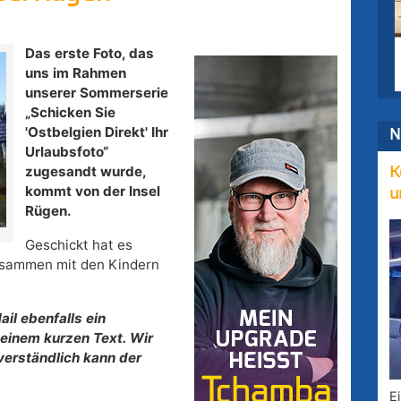
Das erste Foto, das
uns im Rahmen
unserer Sommerserie
„Schicken Sie
'Ostbelgien Direkt' Ihr
N
Urlaubsfoto“
zugesandt wurde,
K
kommt von der Insel
u
Rügen.
Geschickt hat es
usammen mit den Kindern
il ebenfalls ein
einem kurzen Text. Wir
verständlich kann der
E