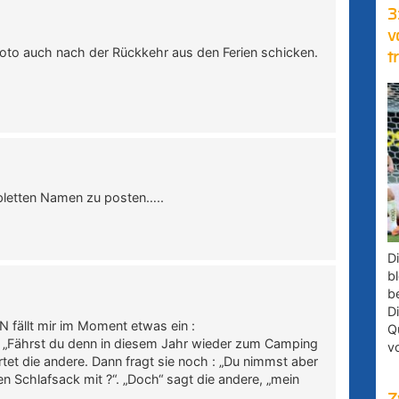
3
v
oto auch nach der Rückkehr aus den Ferien schicken.
t
mpletten Namen zu posten…..
D
bl
b
D
 fällt mir im Moment etwas ein :
Q
e : „Fährst du denn in diesem Jahr wieder zum Camping
v
rtet die andere. Dann fragt sie noch : „Du nimmst aber
 Schlafsack mit ?“. „Doch“ sagt die andere, „mein