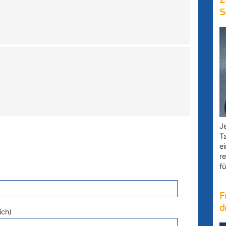
Z
S
Je
T
e
r
fü
F
d
ich)