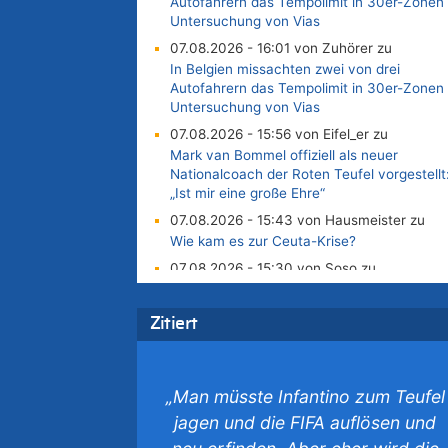
Autofahrern das Tempolimit in 30er-Zonen 
Untersuchung von Vias
07.08.2026 - 16:01 von Zuhörer zu
In Belgien missachten zwei von drei
Autofahrern das Tempolimit in 30er-Zonen 
Untersuchung von Vias
07.08.2026 - 15:56 von Eifel_er zu
Mark van Bommel offiziell als neuer
Nationalcoach der Roten Teufel vorgestellt
„Ist mir eine große Ehre“
07.08.2026 - 15:43 von Hausmeister zu
Wie kam es zur Ceuta-Krise?
07.08.2026 - 15:30 von Soso zu
Aachen ab 11. August wieder Mekka des
Pferdesports – Belgien setzt bei Reit-WM a
Zitiert
starke Springreiter
07.08.2026 - 15:13 von Joseph Meyer zu
Mark van Bommel offiziell als neuer
„Man müsste Infantino zum Teufel
Nationalcoach der Roten Teufel vorgestellt
„Ist mir eine große Ehre“
jagen und die FIFA auflösen und
07.08.2026 - 15:06 von Wolfgang2 zu