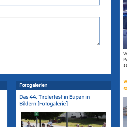
W
P
s
W
Fotogalerien
s
Das 44. Tirolerfest in Eupen in
Bildern [Fotogalerie]