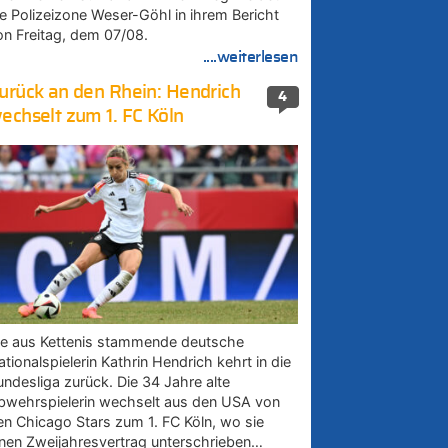
ie Polizeizone Weser-Göhl in ihrem Bericht
on Freitag, dem 07/08.
....weiterlesen
urück an den Rhein: Hendrich
4
echselt zum 1. FC Köln
ie aus Kettenis stammende deutsche
tionalspielerin Kathrin Hendrich kehrt in die
undesliga zurück. Die 34 Jahre alte
bwehrspielerin wechselt aus den USA von
en Chicago Stars zum 1. FC Köln, wo sie
inen Zweijahresvertrag unterschrieben…