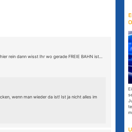
E
O
hier rein dann wisst Ihr wo gerade FREIE BAHN ist…
E
s
en, wenn man wieder da ist! Ist ja nicht alles im
J
t
m
U