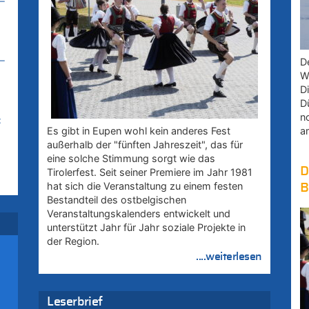
–
–
D
W
D
D
n
:
a
Es gibt in Eupen wohl kein anderes Fest
außerhalb der "fünften Jahreszeit", das für
eine solche Stimmung sorgt wie das
D
Tirolerfest. Seit seiner Premiere im Jahr 1981
hat sich die Veranstaltung zu einem festen
B
Bestandteil des ostbelgischen
uf
Veranstaltungskalenders entwickelt und
unterstützt Jahr für Jahr soziale Projekte in
der Region.
....weiterlesen
:
Leserbrief