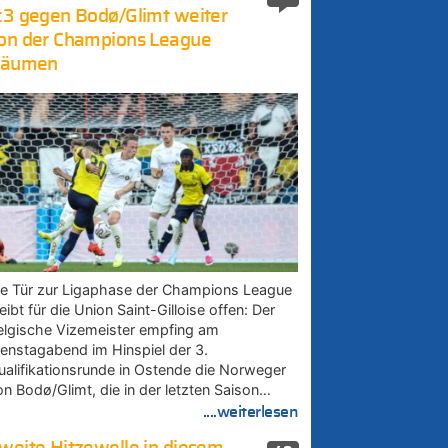
:3 gegen Bodø/Glimt weiter
on der Champions League
räumen
ie Tür zur Ligaphase der Champions League
eibt für die Union Saint-Gilloise offen: Der
elgische Vizemeister empfing am
ienstagabend im Hinspiel der 3.
ualifikationsrunde in Ostende die Norweger
on Bodø/Glimt, die in der letzten Saison…
....weiterlesen