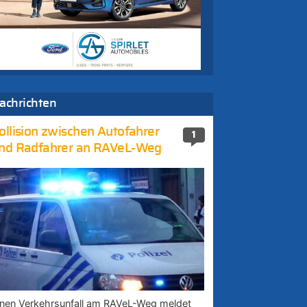
achrichten
ollision zwischen Autofahrer
1
nd Radfahrer an RAVeL-Weg
inen Verkehrsunfall am RAVeL-Weg meldet