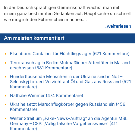
05.08.2026 - 18:10 von Ach zu
In der Deutschsprachigen Gemeinschaft wächst man mit
Wasserstand des Rheins in NRW so niedrig wie noch nie
einem ganz bestimmten Gedanken auf: Hauptsache so schnell
wie möglich den Führerschein machen….
05.08.2026 - 17:32 von Peter G zu
Mehrere Menschen in Londons City niedergestochen
....weiterlesen
05.08.2026 - 17:19 von Chips zu
Am meisten kommentiert
Wasserstand des Rheins in NRW so niedrig wie noch nie
05.08.2026 - 17:18 von Chips zu
Elsenborn: Container für Flüchtlingslager (671 Kommentare)
Wasserstand des Rheins in NRW so niedrig wie noch nie
Terroranschlag in Berlin: Mutmaßlicher Attentäter in Mailand
05.08.2026 - 17:05 von Dax zu
erschossen (581 Kommentare)
Wie kam es zur Ceuta-Krise?
Hunderttausende Menschen in der Ukraine sind in Not –
05.08.2026 - 17:00 von Chips zu
Selenskyj fordert Verzicht auf Öl und Gas aus Russland (521
Wasserstand des Rheins in NRW so niedrig wie noch nie
Kommentare)
05.08.2026 - 17:00 von Dax zu
Nathalie Wimmer (474 Kommentare)
Wie kam es zur Ceuta-Krise?
Ukraine setzt Marschflugkörper gegen Russland ein (456
05.08.2026 - 16:51 von Chips zu
Kommentare)
Es gibt mmer mehr Fälle von Fahrerflucht in Belgien –
Weiter Streit um „Fake-News-Auftrag“ an die Agentur MSL
Fußgänger und Radfahrer sind die häufigsten Opfer
Germany – CSP: „Völlig falsche Vorgehensweise“ (411
05.08.2026 - 16:47 von Hugo Egon Bernhard von Sinnen zu
Kommentare)
Wasserstand des Rheins in NRW so niedrig wie noch nie