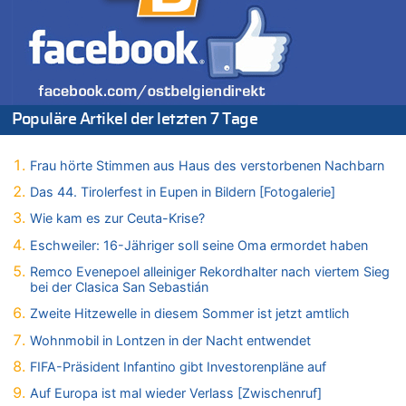
Wasserstand des Rheins in NRW so niedrig wie noch nie
05.08.2026 - 22:35 von Chips zu
Wasserstand des Rheins in NRW so niedrig wie noch nie
05.08.2026 - 22:31 von Chips zu
Mehrere Menschen in Londons City niedergestochen
Populäre Artikel der letzten 7 Tage
05.08.2026 - 22:18 von Kritisch denken zu
Mehrere Menschen in Londons City niedergestochen
05.08.2026 - 21:53 von Karli Dall zu
Frau hörte Stimmen aus Haus des verstorbenen Nachbarn
Mehrere Menschen in Londons City niedergestochen
Das 44. Tirolerfest in Eupen in Bildern [Fotogalerie]
05.08.2026 - 21:15 von Joseph Meyer zu
Wie kam es zur Ceuta-Krise?
Wasserstand des Rheins in NRW so niedrig wie noch nie
Eschweiler: 16-Jähriger soll seine Oma ermordet haben
05.08.2026 - 21:10 von Ahja zu
Wasserstand des Rheins in NRW so niedrig wie noch nie
Remco Evenepoel alleiniger Rekordhalter nach viertem Sieg
bei der Clasica San Sebastián
05.08.2026 - 21:05 von Oberstes Kommentargremium zu
Wie kam es zur Ceuta-Krise?
Zweite Hitzewelle in diesem Sommer ist jetzt amtlich
05.08.2026 - 20:50 von Tierexperte zu
Wohnmobil in Lontzen in der Nacht entwendet
Aachen ab 11. August wieder Mekka des Pferdesports –
FIFA-Präsident Infantino gibt Investorenpläne auf
Belgien setzt bei Reit-WM auf starke Springreiter
Auf Europa ist mal wieder Verlass [Zwischenruf]
05.08.2026 - 20:38 von Willi Müller zu