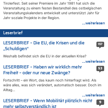
brechen [Fragen & Antworten]
Tirolerfest. Seit seiner Premiere im Jahr 1981 hat sich die
05.08.2026 - 19:21 von Hugo Egon Bernhard von Sinnen zu
Veranstaltung zu einem festen Bestandteil des ostbelgischen
Mehrere Menschen in Londons City niedergestochen
Veranstaltungskalenders entwickelt und unterstützt Jahr für
Jahr soziale Projekte in der Region.
05.08.2026 - 19:17 von Pierre zu
....weiterlesen
Mehrere Menschen in Londons City niedergestochen
05.08.2026 - 19:16 von Mungo zu
Leserbrief
Zweite Hitzewelle in diesem Sommer ist jetzt amtlich
05.08.2026 - 19:16 von Hugo Egon Bernhard von Sinnen zu
LESERBRIEF – Die EU, die Krisen und die
157
Wasserstand des Rheins in NRW so niedrig wie noch nie
„Schuldigen“
05.08.2026 - 19:11 von Carine zu
Weshalb befindet sich die EU in der aktuellen Krise?
Wie kam es zur Ceuta-Krise?
....weiterlesen
05.08.2026 - 19:09 von Carine zu
LESERBRIEF – Haben wir wirklich mehr
53
Wie kam es zur Ceuta-Krise?
Freiheit – oder nur neue Zwänge?
05.08.2026 - 18:55 von Der Patriot zu
Fortschritt – ein Wort, das kaum noch hinterfragt wird. Als
Wasserstand des Rheins in NRW so niedrig wie noch nie
wäre alles, was sich verändert, automatisch besser. Doch im
05.08.2026 - 18:35 von Der Patriot zu
Alltag…
Wasserstand des Rheins in NRW so niedrig wie noch nie
....weiterlesen
05.08.2026 - 18:31 von Der Patriot zu
LESERBRIEF – Wenn Mobilität plötzlich nicht
9
Mehrere Menschen in Londons City niedergestochen
mehr selbstverständlich ist