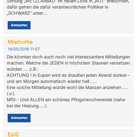
Stiftung „WETZLARBAD“ im neuen Look in „ROT“ erleuchten,
dafür gehen die dafür verantwortlichen Politiker in
„SCHWARZ“ unter….
Antworten
Mischutka
14/05/2016 11:57
Die könnten doch auch noch viel interessantere Mitteilungen
machen. Welche die JEDEN in höchstem Staunen versetzen
würden …. z.B.:
ACHTUNG ! In Eupen wird es draußen jeden Abend dunkel –
und am Morgen automatisch wieder hell …..
Eine solche Mitteilung würde wohl die Massen anziehen …..
(☺).
MfG.- Und ALLEN ein schönes Pfingstwochenende (nahe
bei der Heizung…..).
Antworten
EdiG