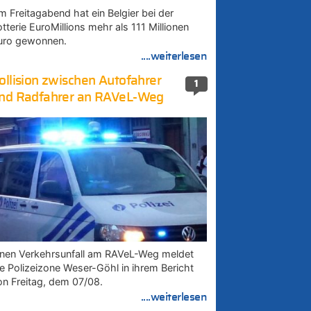
m Freitagabend hat ein Belgier bei der
tterie EuroMillions mehr als 111 Millionen
uro gewonnen.
....weiterlesen
ollision zwischen Autofahrer
1
nd Radfahrer an RAVeL-Weg
inen Verkehrsunfall am RAVeL-Weg meldet
ie Polizeizone Weser-Göhl in ihrem Bericht
on Freitag, dem 07/08.
....weiterlesen