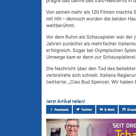
prägte das Genre des Italo-Westerns in 
Von seinen mehr als 120 Filmen machte
mit Hill – dennoch wurden die beiden Ha
weltberühmt.
Vor dem Ruhm als Schauspieler war der j
Jahren zunächst als mehrfacher italien
erfolgreich. Sogar bei Olympischen Spiel
Umwege kam er dann zur Schauspielerei
Die Nachricht über den Tod des beliebte
verbreitete sich schnell. Italiens Regie
twitterte: „Ciao Bud Spencer. Wir haben 
Jetzt Artikel teilen!
Facebook
Twitter
E-Mail
Druck