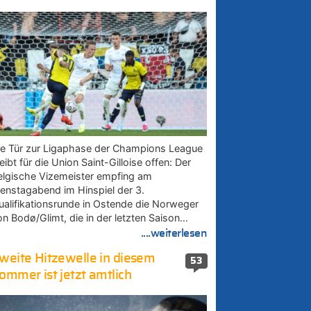
ie Tür zur Ligaphase der Champions League
eibt für die Union Saint-Gilloise offen: Der
elgische Vizemeister empfing am
ienstagabend im Hinspiel der 3.
ualifikationsrunde in Ostende die Norweger
on Bodø/Glimt, die in der letzten Saison…
....weiterlesen
weite Hitzewelle in diesem
53
ommer ist jetzt amtlich