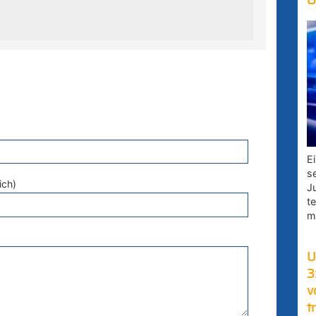
O
E
s
ich)
J
t
m
U
3
v
t