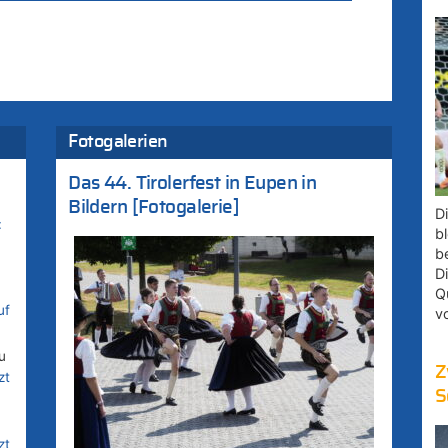
Fotogalerien
Das 44. Tirolerfest in Eupen in
Bildern [Fotogalerie]
D
:
bl
b
D
Q
uf
v
u
Z
zt
S
zt