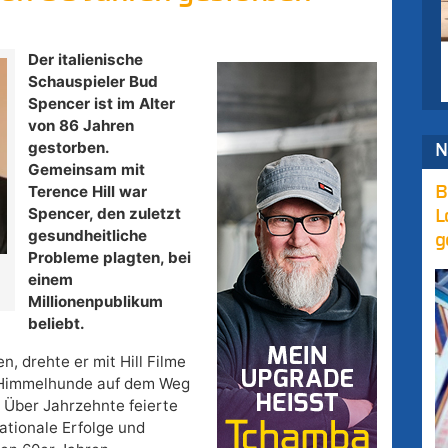
Der italienische
Schauspieler Bud
Spencer ist im Alter
von 86 Jahren
gestorben.
N
Gemeinsam mit
Terence Hill war
B
Spencer, den zuletzt
L
gesundheitliche
g
Probleme plagten, bei
einem
Millionenpublikum
beliebt.
n, drehte er mit Hill Filme
ei Himmelhunde auf dem Weg
. Über Jahrzehnte feierte
ationale Erfolge und