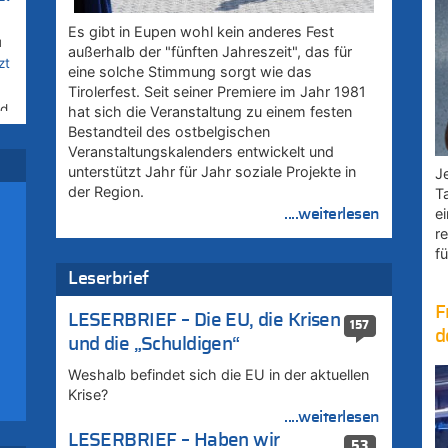
Es gibt in Eupen wohl kein anderes Fest
u
außerhalb der "fünften Jahreszeit", das für
zt
eine solche Stimmung sorgt wie das
Tirolerfest. Seit seiner Premiere im Jahr 1981
rd
hat sich die Veranstaltung zu einem festen
Bestandteil des ostbelgischen
Veranstaltungskalenders entwickelt und
unterstützt Jahr für Jahr soziale Projekte in
–
Je
der Region.
T
e
....weiterlesen
r
fü
:
Leserbrief
F
LESERBRIEF – Die EU, die Krisen
zt
157
d
und die „Schuldigen“
Weshalb befindet sich die EU in der aktuellen
Krise?
....weiterlesen
LESERBRIEF – Haben wir
53