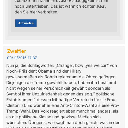
zusätzlichen Mann ein. Also Blauäugigkeit ist hier
noch untertrieben. Das ist wahrlich echter „Keu“,
den Sie hier verbreiten.
Antworten
Zweifler
09/11/2016 17:37
Nun ja, die Schlagwörter: „Change“, bzw „yes we can“ von
Noch-Präsident Obama sind der Hillary
gewissermaßen als Rohrkrepierer um die Ohren geflogen.
Diejenigen die Tramp gewählt haben, haben ihn bestimmt
nicht wegen seiner Persönlichkeit gewählt sondern als
Symbol ihrer Unzufriedenheit gegen das sog.“ politische
Establishment“, dessen leibhaftige Vertreterin für sie Frau
Clinton ist. Es war eher eine Anti-Clinton-Wahl als eine Pro-
Tramp-Wahl. Das Volk reagiert eben manchmal anders, als
es die politische Klasse und gewisse Medien sich
wünschen. Übrigens, wie sagt man doch gleich: was in den