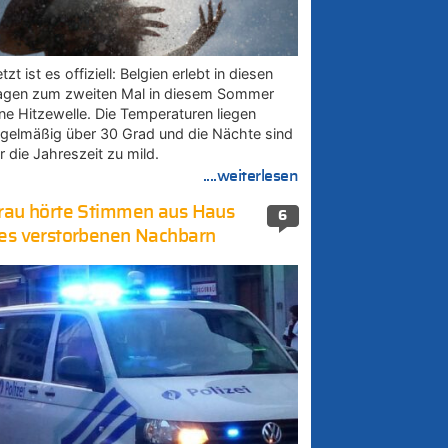
tzt ist es offiziell: Belgien erlebt in diesen
agen zum zweiten Mal in diesem Sommer
ine Hitzewelle. Die Temperaturen liegen
egelmäßig über 30 Grad und die Nächte sind
r die Jahreszeit zu mild.
....weiterlesen
rau hörte Stimmen aus Haus
6
es verstorbenen Nachbarn