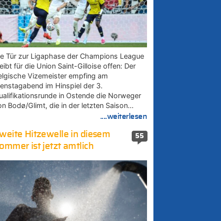
ie Tür zur Ligaphase der Champions League
eibt für die Union Saint-Gilloise offen: Der
elgische Vizemeister empfing am
ienstagabend im Hinspiel der 3.
ualifikationsrunde in Ostende die Norweger
on Bodø/Glimt, die in der letzten Saison…
....weiterlesen
weite Hitzewelle in diesem
55
ommer ist jetzt amtlich