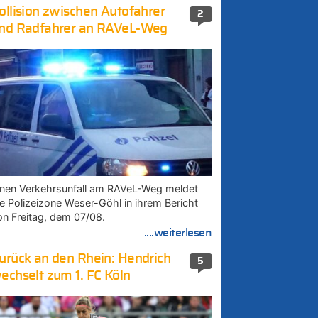
ollision zwischen Autofahrer
2
nd Radfahrer an RAVeL-Weg
inen Verkehrsunfall am RAVeL-Weg meldet
ie Polizeizone Weser-Göhl in ihrem Bericht
on Freitag, dem 07/08.
....weiterlesen
urück an den Rhein: Hendrich
5
echselt zum 1. FC Köln