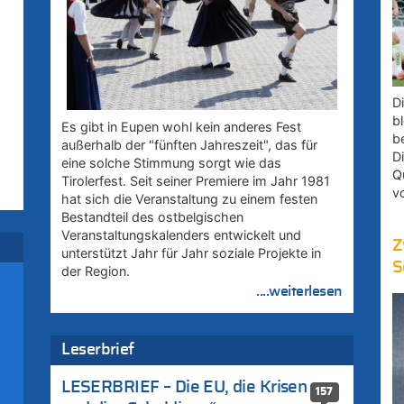
D
bl
Es gibt in Eupen wohl kein anderes Fest
b
außerhalb der "fünften Jahreszeit", das für
D
eine solche Stimmung sorgt wie das
Q
Tirolerfest. Seit seiner Premiere im Jahr 1981
v
hat sich die Veranstaltung zu einem festen
Bestandteil des ostbelgischen
Veranstaltungskalenders entwickelt und
Z
unterstützt Jahr für Jahr soziale Projekte in
S
der Region.
....weiterlesen
Leserbrief
LESERBRIEF – Die EU, die Krisen
157