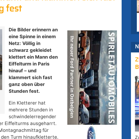
 fest
Die Bilder erinnern an
eine Spinne in einem
Netz: Völlig in
N
schwarz gekleidet
klettert ein Mann den
Z
Eiffelturm in Paris
B
hinauf – und
klammert sich fast
ganz oben über
Stunden fest.
Ein Kletterer hat
mehrere Stunden in
schwindelerregender
r Eiffelturms ausgeharrt.
Montagnachmittag für
den Turm hinaufkletterte.
Z