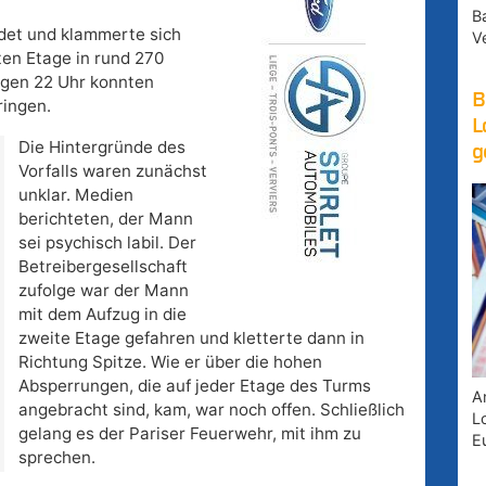
B
idet und klammerte sich
V
ten Etage in rund 270
egen 22 Uhr konnten
B
ringen.
L
Die Hintergründe des
g
Vorfalls waren zunächst
unklar. Medien
berichteten, der Mann
sei psychisch labil. Der
Betreibergesellschaft
zufolge war der Mann
mit dem Aufzug in die
zweite Etage gefahren und kletterte dann in
Richtung Spitze. Wie er über die hohen
Absperrungen, die auf jeder Etage des Turms
A
angebracht sind, kam, war noch offen. Schließlich
Lo
gelang es der Pariser Feuerwehr, mit ihm zu
E
sprechen.