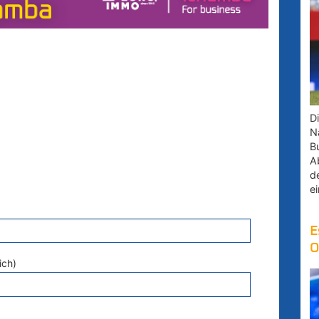
D
Na
B
A
d
e
E
O
ich)