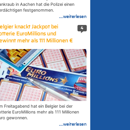
ankraub in Aachen hat die Polizei einen
erdächtigen festgenommen.
....weiterlesen
elgier knackt Jackpot bei
4
otterie EuroMillions und
ewinnt mehr als 111 Millionen €
m Freitagabend hat ein Belgier bei der
tterie EuroMillions mehr als 111 Millionen
uro gewonnen.
....weiterlesen