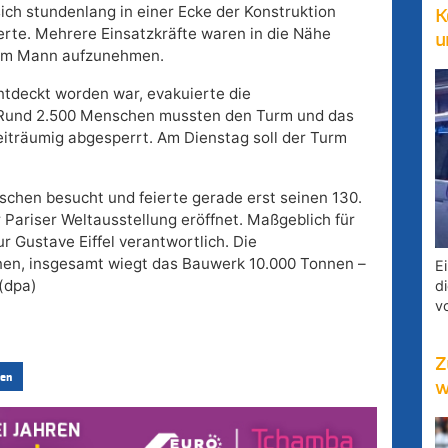
ich stundenlang in einer Ecke der Konstruktion
K
rte. Mehrere Einsatzkräfte waren in die Nähe
u
 dem Mann aufzunehmen.
tdeckt worden war, evakuierte die
. Rund 2.500 Menschen mussten den Turm und das
iträumig abgesperrt. Am Dienstag soll der Turm
schen besucht und feierte gerade erst seinen 130.
 Pariser Weltausstellung eröffnet. Maßgeblich für
r Gustave Eiffel verantwortlich. Die
nnen, insgesamt wiegt das Bauwerk 10.000 Tonnen –
E
(dpa)
d
v
Z
en
w