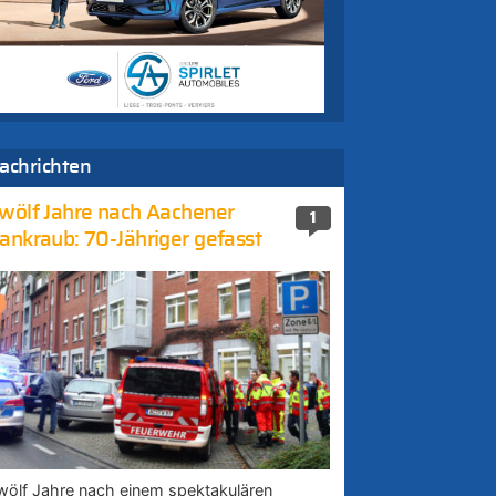
achrichten
wölf Jahre nach Aachener
1
ankraub: 70-Jähriger gefasst
wölf Jahre nach einem spektakulären