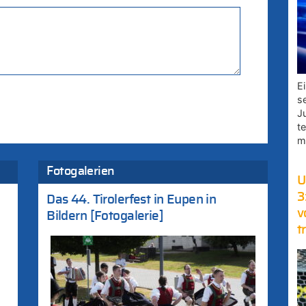
E
s
J
t
m
Fotogalerien
U
3
Das 44. Tirolerfest in Eupen in
v
Bildern [Fotogalerie]
t