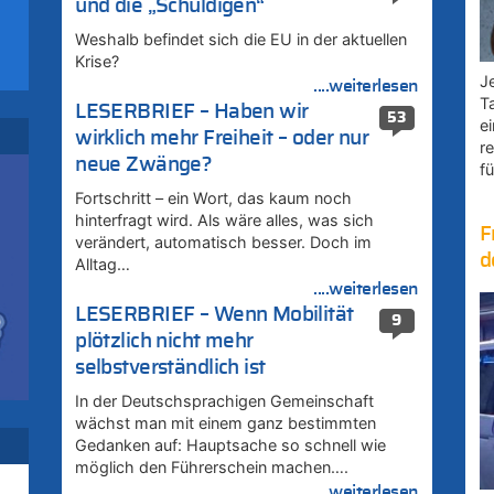
und die „Schuldigen“
Weshalb befindet sich die EU in der aktuellen
Krise?
Je
....weiterlesen
T
LESERBRIEF – Haben wir
53
zt
e
wirklich mehr Freiheit – oder nur
r
neue Zwänge?
fü
Fortschritt – ein Wort, das kaum noch
hinterfragt wird. Als wäre alles, was sich
F
verändert, automatisch besser. Doch im
d
Alltag…
....weiterlesen
LESERBRIEF – Wenn Mobilität
9
plötzlich nicht mehr
selbstverständlich ist
In der Deutschsprachigen Gemeinschaft
wächst man mit einem ganz bestimmten
Gedanken auf: Hauptsache so schnell wie
möglich den Führerschein machen….
....weiterlesen