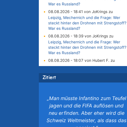
War es Russland?
08.08.2026 - 18:41 von JoKrings zu
Leipzig, Mechernich und die Frage: Wer
steckt hinter den Drohnen mit Strengstoff?
War es Russland?
08.08.2026 - 18:39 von JoKrings zu
Leipzig, Mechernich und die Frage: Wer
steckt hinter den Drohnen mit Strengstoff?
War es Russland?
08.08.2026 - 18:07 von Hubert F. zu
Belgier knackt Jackpot bei Lotterie
EuroMillions und gewinnt mehr als 111
Millionen €
Zitiert
08.08.2026 - 17:46 von Der Alte zu
Belgier knackt Jackpot bei Lotterie
EuroMillions und gewinnt mehr als 111
„Man müsste Infantino zum Teufel
Millionen €
jagen und die FIFA auflösen und
08.08.2026 - 17:45 von Der Alte zu
neu erfinden. Aber eher wird die
Zwölf Jahre nach Aachener Bankraub: 70-
Schweiz Weltmeister, als dass das
Jähriger gefasst