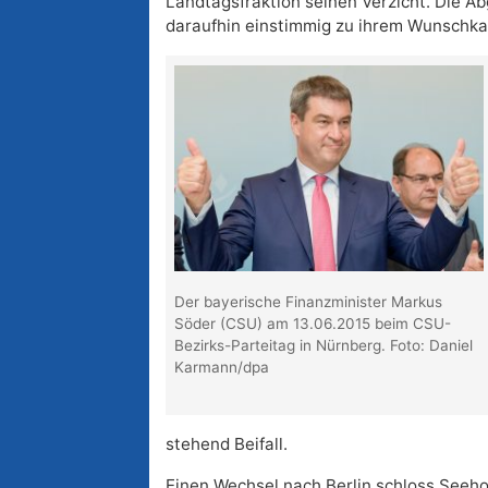
Landtagsfraktion seinen Verzicht. Die 
daraufhin einstimmig zu ihrem Wunschka
Der bayerische Finanzminister Markus
Söder (CSU) am 13.06.2015 beim CSU-
Bezirks-Parteitag in Nürnberg. Foto: Daniel
Karmann/dpa
stehend Beifall.
Einen Wechsel nach Berlin schloss Seehof