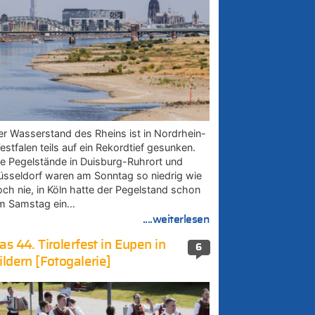
er Wasserstand des Rheins ist in Nordrhein-
estfalen teils auf ein Rekordtief gesunken.
ie Pegelstände in Duisburg-Ruhrort und
üsseldorf waren am Sonntag so niedrig wie
och nie, in Köln hatte der Pegelstand schon
m Samstag ein…
....weiterlesen
as 44. Tirolerfest in Eupen in
6
ildern [Fotogalerie]