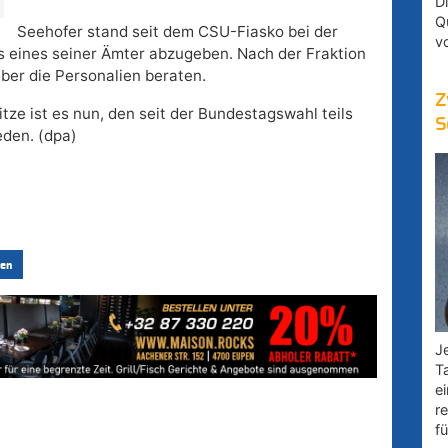
D
Q
Seehofer stand seit dem CSU-Fiasko bei der
v
 eines seiner Ämter abzugeben. Nach der Fraktion
ber die Personalien beraten.
Z
tze ist es nun, den seit der Bundestagswahl teils
S
eden. (dpa)
en
Je
T
e
r
fü