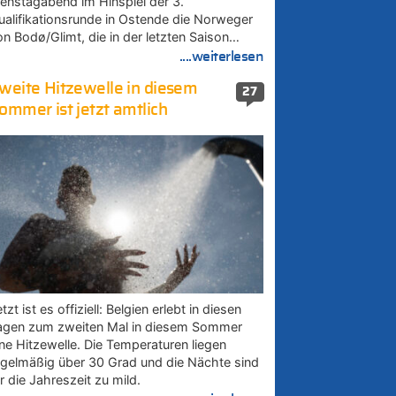
ienstagabend im Hinspiel der 3.
ualifikationsrunde in Ostende die Norweger
on Bodø/Glimt, die in der letzten Saison…
....weiterlesen
weite Hitzewelle in diesem
27
ommer ist jetzt amtlich
tzt ist es offiziell: Belgien erlebt in diesen
agen zum zweiten Mal in diesem Sommer
ine Hitzewelle. Die Temperaturen liegen
egelmäßig über 30 Grad und die Nächte sind
r die Jahreszeit zu mild.