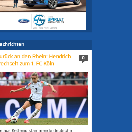
achrichten
urück an den Rhein: Hendrich
0
echselt zum 1. FC Köln
ie aus Kettenis stammende deutsche