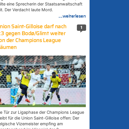
eilte eine Sprecherin der Staatsanwaltschaft
it. Der Verdacht laute Mord.
....weiterlesen
nion Saint-Gilloise darf nach
1
:3 gegen Bodø/Glimt weiter
on der Champions League
räumen
ie Tür zur Ligaphase der Champions League
eibt für die Union Saint-Gilloise offen: Der
elgische Vizemeister empfing am