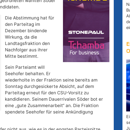
Abgeordneten wählten Söder
Na
ndidaten.
B
A
Die Abstimmung hat für
d
den Parteitag im
e
Dezember bindende
Wirkung, da die
Landtagsfraktion den
E
Nachfolger aus ihrer
O
Mitte bestimmt.
Sein Parteiamt will
Seehofer behalten. Er
wiederholte in der Fraktion seine bereits am
Sonntag durchgesickerte Absicht, auf dem
Parteitag erneut für den CSU-Vorsitz zu
kandidieren. Seinem Dauerrivalen Söder bot er
eine „gute Zusammenarbeit“ an. Die Fraktion
spendete Seehofer für seine Ankündigung
E
s
J
er nicht aus, wie es in der engsten Parteispitze