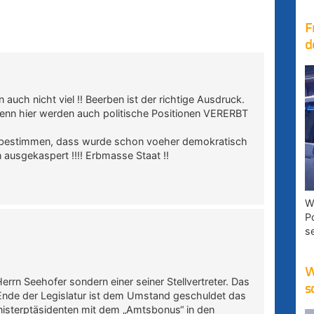
F
d
uch nicht viel !! Beerben ist der richtige Ausdruck.
, denn hier werden auch politische Positionen VERERBT
u bestimmen, dass wurde schon voeher demokratisch
n ausgekaspert !!!! Erbmasse Staat !!
W
P
s
W
errn Seehofer sondern einer seiner Stellvertreter. Das
s
Ende der Legislatur ist dem Umstand geschuldet das
inisterptäsidenten mit dem „Amtsbonus“ in den