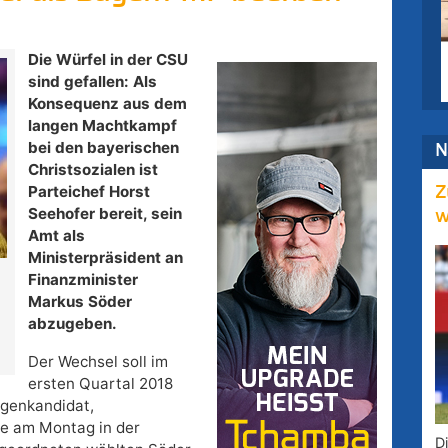
Die Würfel in der CSU
sind gefallen: Als
Konsequenz aus dem
langen Machtkampf
bei den bayerischen
N
Christsozialen ist
Parteichef Horst
Z
Seehofer bereit, sein
w
Amt als
Ministerpräsident an
r
Finanzminister
Markus Söder
abzugeben.
Der Wechsel soll im
ersten Quartal 2018
egenkandidat,
te am Montag in der
D