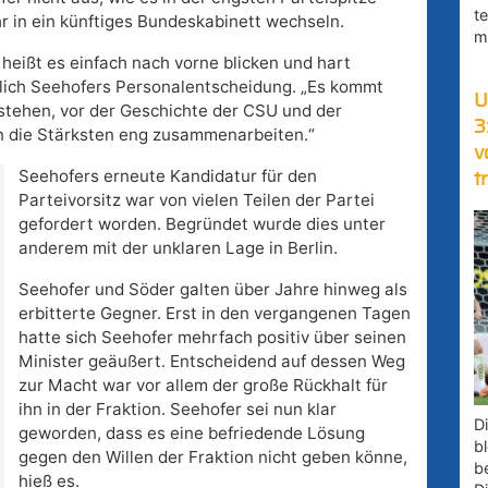
t
hr in ein künftiges Bundeskabinett wechseln.
m
 heißt es einfach nach vorne blicken und hart
klich Seehofers Personalentscheidung. „Es kommt
U
estehen, vor der Geschichte der CSU und der
3
n die Stärksten eng zusammenarbeiten.“
v
Seehofers erneute Kandidatur für den
t
Parteivorsitz war von vielen Teilen der Partei
gefordert worden. Begründet wurde dies unter
anderem mit der unklaren Lage in Berlin.
Seehofer und Söder galten über Jahre hinweg als
erbitterte Gegner. Erst in den vergangenen Tagen
hatte sich Seehofer mehrfach positiv über seinen
Minister geäußert. Entscheidend auf dessen Weg
zur Macht war vor allem der große Rückhalt für
ihn in der Fraktion. Seehofer sei nun klar
D
geworden, dass es eine befriedende Lösung
bl
gegen den Willen der Fraktion nicht geben könne,
b
hieß es.