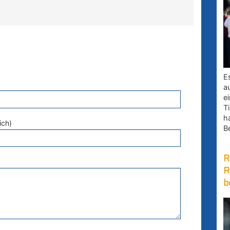
E
a
e
Ti
h
ich)
B
R
R
b