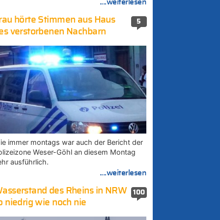
....weiterlesen
rau hörte Stimmen aus Haus
5
es verstorbenen Nachbarn
ie immer montags war auch der Bericht der
olizeizone Weser-Göhl an diesem Montag
ehr ausführlich.
....weiterlesen
asserstand des Rheins in NRW
100
o niedrig wie noch nie