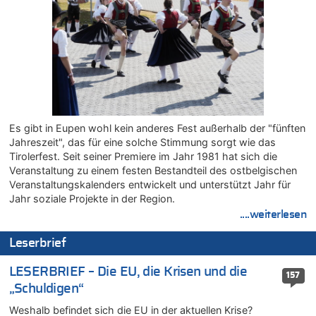
In Belgien missachten zwei von drei Autofahrern das
Tempolimit in 30er-Zonen – Untersuchung von Vias
07.08.2026 - 11:15 von Dax zu
Wie kam es zur Ceuta-Krise?
07.08.2026 - 11:12 von Frage zu
Wasserstand des Rheins in NRW so niedrig wie noch nie
07.08.2026 - 10:29 von Soso zu
Aachen ab 11. August wieder Mekka des Pferdesports –
Es gibt in Eupen wohl kein anderes Fest außerhalb der "fünften
Belgien setzt bei Reit-WM auf starke Springreiter
Jahreszeit", das für eine solche Stimmung sorgt wie das
07.08.2026 - 10:23 von Opa zu
Tirolerfest. Seit seiner Premiere im Jahr 1981 hat sich die
In Belgien missachten zwei von drei Autofahrern das
Veranstaltung zu einem festen Bestandteil des ostbelgischen
Tempolimit in 30er-Zonen – Untersuchung von Vias
Veranstaltungskalenders entwickelt und unterstützt Jahr für
07.08.2026 - 10:05 von Ostbelgien Direkt zu
Jahr soziale Projekte in der Region.
Soll Belgien Tempolimit auf Autobahnen erhöhen? – In
....weiterlesen
Tschechien ab 2024 maximal 150 km/h erlaubt
Leserbrief
07.08.2026 - 10:05 von N. A. Klar zu
In Belgien missachten zwei von drei Autofahrern das
LESERBRIEF – Die EU, die Krisen und die
Tempolimit in 30er-Zonen – Untersuchung von Vias
157
„Schuldigen“
07.08.2026 - 09:31 von Ermitler zu
Das 44. Tirolerfest in Eupen in Bildern [Fotogalerie]
Weshalb befindet sich die EU in der aktuellen Krise?