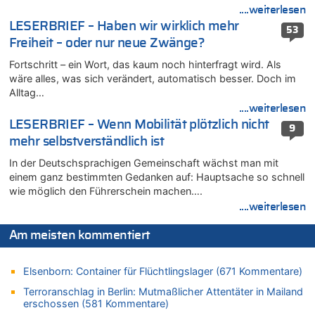
07.08.2026 - 09:18 von Noppi zu
....weiterlesen
AS Eupen: „Keiner weiß, wohin die Reise geht…“
LESERBRIEF – Haben wir wirklich mehr
53
07.08.2026 - 09:03 von JoKrings zu
Freiheit – oder nur neue Zwänge?
Zweite Hitzewelle in diesem Sommer ist jetzt amtlich
Fortschritt – ein Wort, das kaum noch hinterfragt wird. Als
07.08.2026 - 01:12 von WK zu
wäre alles, was sich verändert, automatisch besser. Doch im
Warum die Waldbrände in Frankreich und Spanien Rekorde
Alltag…
brechen [Fragen & Antworten]
....weiterlesen
07.08.2026 - 01:03 von Hugo Egon Bernhard von Sinnen zu
LESERBRIEF – Wenn Mobilität plötzlich nicht
9
Zweite Hitzewelle in diesem Sommer ist jetzt amtlich
mehr selbstverständlich ist
07.08.2026 - 00:50 von WK zu
In der Deutschsprachigen Gemeinschaft wächst man mit
Wie kam es zur Ceuta-Krise?
einem ganz bestimmten Gedanken auf: Hauptsache so schnell
07.08.2026 - 00:06 von 5/11 zu
wie möglich den Führerschein machen….
Mehrere Menschen in Londons City niedergestochen
....weiterlesen
06.08.2026 - 23:53 von Foto Anneliese zu
Am meisten kommentiert
Mehrere Menschen in Londons City niedergestochen
06.08.2026 - 23:25 von WK zu
Elsenborn: Container für Flüchtlingslager (671 Kommentare)
FIFA-Spitze demonstriert Einigkeit trotz Kritik und neuer
Vorwürfe gegen Präsident Gianni Infantino
Terroranschlag in Berlin: Mutmaßlicher Attentäter in Mailand
erschossen (581 Kommentare)
06.08.2026 - 22:48 von DG zu