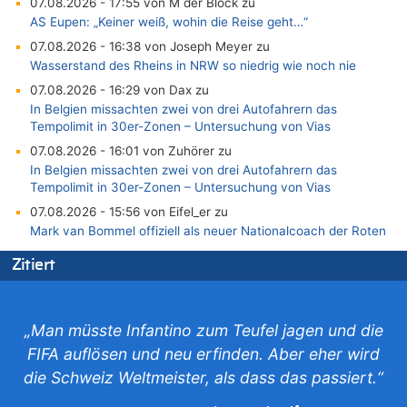
07.08.2026 - 17:55 von M der Block zu
AS Eupen: „Keiner weiß, wohin die Reise geht…“
07.08.2026 - 16:38 von Joseph Meyer zu
Wasserstand des Rheins in NRW so niedrig wie noch nie
07.08.2026 - 16:29 von Dax zu
In Belgien missachten zwei von drei Autofahrern das
Tempolimit in 30er-Zonen – Untersuchung von Vias
07.08.2026 - 16:01 von Zuhörer zu
In Belgien missachten zwei von drei Autofahrern das
Tempolimit in 30er-Zonen – Untersuchung von Vias
07.08.2026 - 15:56 von Eifel_er zu
Mark van Bommel offiziell als neuer Nationalcoach der Roten
Teufel vorgestellt: „Ist mir eine große Ehre“
Zitiert
07.08.2026 - 15:43 von Hausmeister zu
Wie kam es zur Ceuta-Krise?
07.08.2026 - 15:30 von Soso zu
„Man müsste Infantino zum Teufel jagen und die
Aachen ab 11. August wieder Mekka des Pferdesports –
FIFA auflösen und neu erfinden. Aber eher wird
Belgien setzt bei Reit-WM auf starke Springreiter
die Schweiz Weltmeister, als dass das passiert.“
07.08.2026 - 15:13 von Joseph Meyer zu
Mark van Bommel offiziell als neuer Nationalcoach der Roten