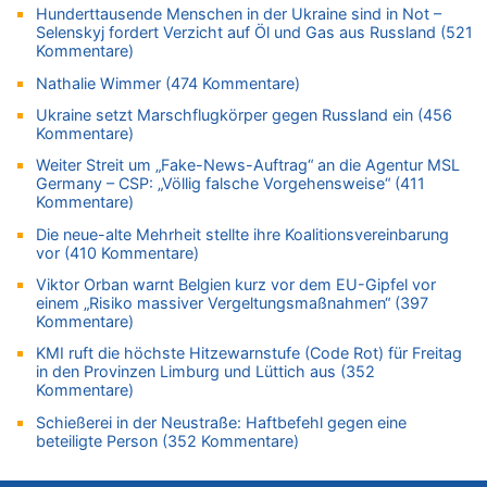
FIFA-Spitze demonstriert Einigkeit trotz Kritik und neuer
Hunderttausende Menschen in der Ukraine sind in Not –
Vorwürfe gegen Präsident Gianni Infantino
Selenskyj fordert Verzicht auf Öl und Gas aus Russland (521
Kommentare)
06.08.2026 - 22:07 von DR ALBERN zu
FIFA-Spitze demonstriert Einigkeit trotz Kritik und neuer
Nathalie Wimmer (474 Kommentare)
Vorwürfe gegen Präsident Gianni Infantino
Ukraine setzt Marschflugkörper gegen Russland ein (456
06.08.2026 - 21:27 von klar zu
Kommentare)
Mehrere Menschen in Londons City niedergestochen
Weiter Streit um „Fake-News-Auftrag“ an die Agentur MSL
06.08.2026 - 21:19 von Ach zu
Germany – CSP: „Völlig falsche Vorgehensweise“ (411
Kommentare)
Zweite Hitzewelle in diesem Sommer ist jetzt amtlich
Die neue-alte Mehrheit stellte ihre Koalitionsvereinbarung
06.08.2026 - 21:16 von michlaustderaffe zu
vor (410 Kommentare)
Zweite Hitzewelle in diesem Sommer ist jetzt amtlich
Viktor Orban warnt Belgien kurz vor dem EU-Gipfel vor
06.08.2026 - 21:14 von Ach zu
einem „Risiko massiver Vergeltungsmaßnahmen“ (397
Aachen ab 11. August wieder Mekka des Pferdesports –
Kommentare)
Belgien setzt bei Reit-WM auf starke Springreiter
KMI ruft die höchste Hitzewarnstufe (Code Rot) für Freitag
06.08.2026 - 20:43 von 5/11 zu
in den Provinzen Limburg und Lüttich aus (352
Wasserstand des Rheins in NRW so niedrig wie noch nie
Kommentare)
06.08.2026 - 20:35 von Wolfgang2 zu
Schießerei in der Neustraße: Haftbefehl gegen eine
Zurück an den Rhein: Hendrich wechselt zum 1. FC Köln
beteiligte Person (352 Kommentare)
06.08.2026 - 20:16 von Panda46 zu
AS Eupen: „Keiner weiß, wohin die Reise geht…“