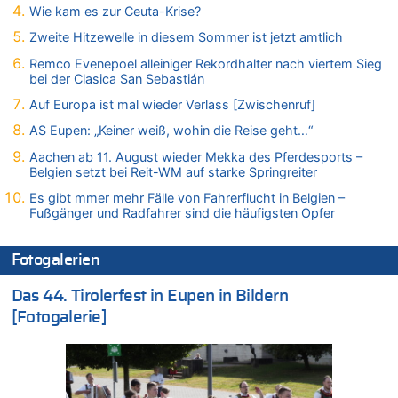
Wie kam es zur Ceuta-Krise?
Tempolimit in 30er-Zonen – Untersuchung von Vias
Zweite Hitzewelle in diesem Sommer ist jetzt amtlich
07.08.2026 - 13:04 von Kein Raser zu
In Belgien missachten zwei von drei Autofahrern das
Remco Evenepoel alleiniger Rekordhalter nach viertem Sieg
Tempolimit in 30er-Zonen – Untersuchung von Vias
bei der Clasica San Sebastián
07.08.2026 - 13:01 von Experten? zu
Auf Europa ist mal wieder Verlass [Zwischenruf]
In Belgien missachten zwei von drei Autofahrern das
AS Eupen: „Keiner weiß, wohin die Reise geht…“
Tempolimit in 30er-Zonen – Untersuchung von Vias
Aachen ab 11. August wieder Mekka des Pferdesports –
07.08.2026 - 12:43 von JoKrings zu
Belgien setzt bei Reit-WM auf starke Springreiter
Zweite Hitzewelle in diesem Sommer ist jetzt amtlich
Es gibt mmer mehr Fälle von Fahrerflucht in Belgien –
07.08.2026 - 12:31 von Fassungslos zu
Fußgänger und Radfahrer sind die häufigsten Opfer
In Belgien missachten zwei von drei Autofahrern das
Tempolimit in 30er-Zonen – Untersuchung von Vias
Fotogalerien
07.08.2026 - 11:31 von Zuhörer zu
In Belgien missachten zwei von drei Autofahrern das
Das 44. Tirolerfest in Eupen in Bildern
Tempolimit in 30er-Zonen – Untersuchung von Vias
[Fotogalerie]
07.08.2026 - 11:23 von Dax zu
In Belgien missachten zwei von drei Autofahrern das
Tempolimit in 30er-Zonen – Untersuchung von Vias
07.08.2026 - 11:20 von JoKrings zu