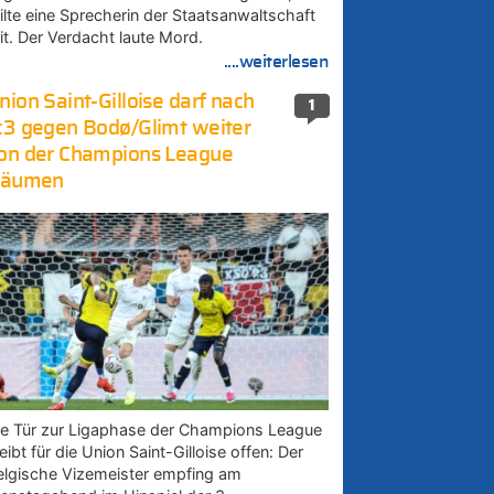
eilte eine Sprecherin der Staatsanwaltschaft
it. Der Verdacht laute Mord.
....weiterlesen
nion Saint-Gilloise darf nach
1
:3 gegen Bodø/Glimt weiter
on der Champions League
räumen
ie Tür zur Ligaphase der Champions League
eibt für die Union Saint-Gilloise offen: Der
elgische Vizemeister empfing am