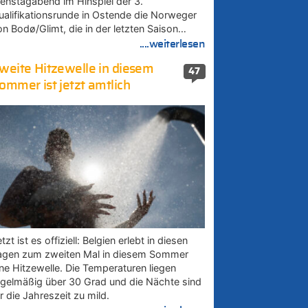
ienstagabend im Hinspiel der 3.
ualifikationsrunde in Ostende die Norweger
on Bodø/Glimt, die in der letzten Saison…
....weiterlesen
weite Hitzewelle in diesem
47
ommer ist jetzt amtlich
tzt ist es offiziell: Belgien erlebt in diesen
agen zum zweiten Mal in diesem Sommer
ine Hitzewelle. Die Temperaturen liegen
egelmäßig über 30 Grad und die Nächte sind
r die Jahreszeit zu mild.