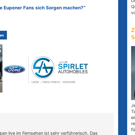
D
Q
die Eupener Fans sich Sorgen machen?“
v
Z
en
S
Je
T
e
r
fü
pen live im Fernsehen ist sehr verführerisch. Das