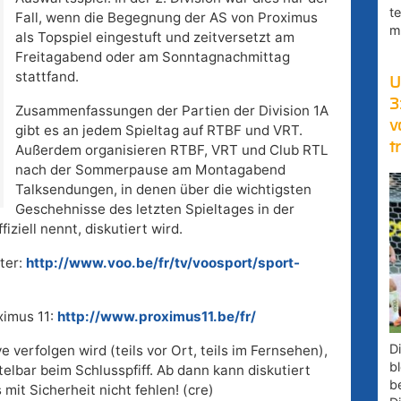
t
Fall, wenn die Begegnung der AS von Proximus
m
als Topspiel eingestuft und zeitversetzt am
Freitagabend oder am Sonntagnachmittag
stattfand.
U
3
Zusammenfassungen der Partien der Division 1A
v
gibt es an jedem Spieltag auf RTBF und VRT.
t
Außerdem organisieren RTBF, VRT und Club RTL
nach der Sommerpause am Montagabend
Talksendungen, in denen über die wichtigsten
Geschehnisse des letzten Spieltages in der
fiziell nennt, diskutiert wird.
ter:
http://www.voo.be/fr/tv/voosport/sport-
ximus 11:
http://www.proximus11.be/fr/
D
ve verfolgen wird (teils vor Ort, teils im Fernsehen),
bl
telbar beim Schlusspfiff. Ab dann kann diskutiert
b
mit Sicherheit nicht fehlen! (cre)