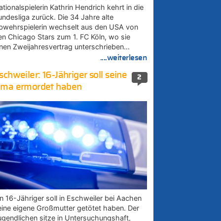
tionalspielerin Kathrin Hendrich kehrt in die
undesliga zurück. Die 34 Jahre alte
bwehrspielerin wechselt aus den USA von
en Chicago Stars zum 1. FC Köln, wo sie
inen Zweijahresvertrag unterschrieben…
....weiterlesen
schweiler: 16-Jähriger soll seine
2
ma ermordet haben
in 16-Jähriger soll in Eschweiler bei Aachen
eine eigene Großmutter getötet haben. Der
ugendlichen sitze in Untersuchungshaft,