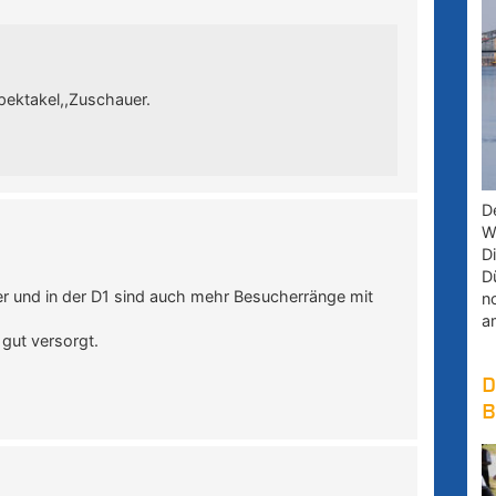
pektakel,,Zuschauer.
D
W
D
D
r und in der D1 sind auch mehr Besucherränge mit
n
a
 gut versorgt.
D
B