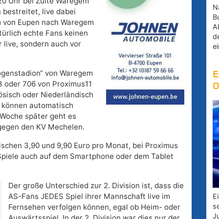
0 Uhr bei Zulte Waregem
Na
 bestreitet, live dabei
B
km von Eupen nach Waregem
A
ürlich echte Fans keinen
d
 live, sondern auch vor
e
bogenstadion“ von Waregem
E
3 oder 706 von Proximus11
O
ösisch oder Niederländisch
V können automatisch
 Woche später geht es
 gegen den KV Mechelen.
schen 3,90 und 9,90 Euro pro Monat, bei Proximus
 Spiele auch auf dem Smartphone oder dem Tablet
Der große Unterschied zur 2. Division ist, dass die
AS-Fans JEDES Spiel ihrer Mannschaft live im
E
s
Fernsehen verfolgen können, egal ob Heim- oder
J
Auswärtsspiel. In der 2. Division war dies nur der