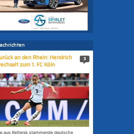
achrichten
urück an den Rhein: Hendrich
3
echselt zum 1. FC Köln
ie aus Kettenis stammende deutsche