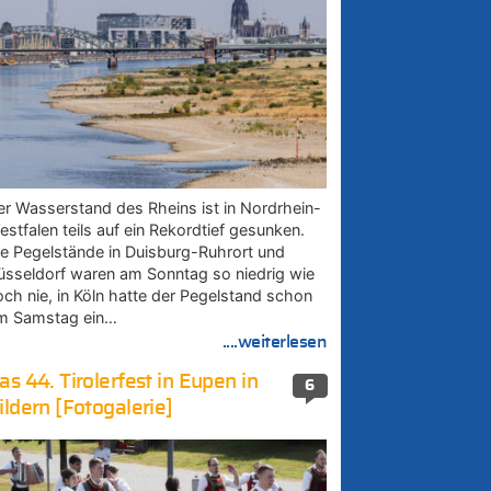
er Wasserstand des Rheins ist in Nordrhein-
estfalen teils auf ein Rekordtief gesunken.
ie Pegelstände in Duisburg-Ruhrort und
üsseldorf waren am Sonntag so niedrig wie
och nie, in Köln hatte der Pegelstand schon
m Samstag ein…
....weiterlesen
as 44. Tirolerfest in Eupen in
6
ildern [Fotogalerie]