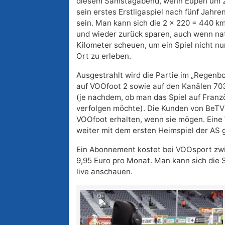
diesem Samstagabend, wenn Eupen um 2
sein erstes Erstligaspiel nach fünf Jahren
sein. Man kann sich die 2 x 220 = 440 
und wieder zurück sparen, auch wenn nat
Kilometer scheuen, um ein Spiel nicht nur
Ort zu erleben.
Ausgestrahlt wird die Partie im „Regen
auf VOOfoot 2 sowie auf den Kanälen 70
(je nachdem, ob man das Spiel auf Franz
verfolgen möchte). Die Kunden von BeT
VOOfoot erhalten, wenn sie mögen. Eine
weiter mit dem ersten Heimspiel der AS
Ein Abonnement kostet bei VOOsport zwi
9,95 Euro pro Monat. Man kann sich die
live anschauen.