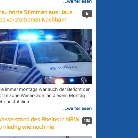
....weiterlesen
rau hörte Stimmen aus Haus
6
es verstorbenen Nachbarn
ie immer montags war auch der Bericht der
olizeizone Weser-Göhl an diesem Montag
ehr ausführlich.
....weiterlesen
asserstand des Rheins in NRW
102
o niedrig wie noch nie