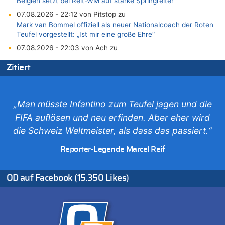
Belgien setzt bei Reit-WM auf starke Springreiter
07.08.2026 - 22:12 von Pitstop zu
Mark van Bommel offiziell als neuer Nationalcoach der Roten
Teufel vorgestellt: „Ist mir eine große Ehre“
07.08.2026 - 22:03 von Ach zu
Aachen ab 11. August wieder Mekka des Pferdesports –
Zitiert
Belgien setzt bei Reit-WM auf starke Springreiter
07.08.2026 - 20:57 von michlaustderaffe zu
Zweite Hitzewelle in diesem Sommer ist jetzt amtlich
„Man müsste Infantino zum Teufel jagen und die
07.08.2026 - 20:22 von Anstreicher zu
FIFA auflösen und neu erfinden. Aber eher wird
Zweite Hitzewelle in diesem Sommer ist jetzt amtlich
die Schweiz Weltmeister, als dass das passiert.“
07.08.2026 - 20:11 von Noah Parmentier zu
Zweite Hitzewelle in diesem Sommer ist jetzt amtlich
Reporter-Legende Marcel Reif
07.08.2026 - 19:52 von Hugo Egon Bernhard von Sinnen zu
In Belgien missachten zwei von drei Autofahrern das
Tempolimit in 30er-Zonen – Untersuchung von Vias
OD auf Facebook (15.350 Likes)
07.08.2026 - 18:31 von Panda46 zu
Mark van Bommel offiziell als neuer Nationalcoach der Roten
Teufel vorgestellt: „Ist mir eine große Ehre“
07.08.2026 - 17:56 von Mungo zu