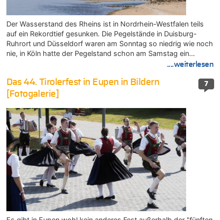
Der Wasserstand des Rheins ist in Nordrhein-Westfalen teils
auf ein Rekordtief gesunken. Die Pegelstände in Duisburg-
Ruhrort und Düsseldorf waren am Sonntag so niedrig wie noch
nie, in Köln hatte der Pegelstand schon am Samstag ein…
....weiterlesen
Das 44. Tirolerfest in Eupen in Bildern
7
[Fotogalerie]
Es gibt in Eupen wohl kein anderes Fest außerhalb der "fünften