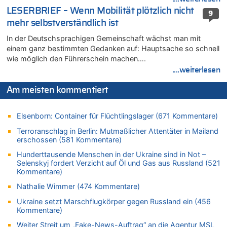
07.08.2026 - 11:20 von JoKrings zu
LESERBRIEF – Wenn Mobilität plötzlich nicht
9
In Belgien missachten zwei von drei Autofahrern das
mehr selbstverständlich ist
Tempolimit in 30er-Zonen – Untersuchung von Vias
In der Deutschsprachigen Gemeinschaft wächst man mit
07.08.2026 - 11:15 von Dax zu
einem ganz bestimmten Gedanken auf: Hauptsache so schnell
Wie kam es zur Ceuta-Krise?
wie möglich den Führerschein machen….
07.08.2026 - 11:12 von Frage zu
....weiterlesen
Wasserstand des Rheins in NRW so niedrig wie noch nie
Am meisten kommentiert
07.08.2026 - 10:29 von Soso zu
Aachen ab 11. August wieder Mekka des Pferdesports –
Belgien setzt bei Reit-WM auf starke Springreiter
Elsenborn: Container für Flüchtlingslager (671 Kommentare)
07.08.2026 - 10:23 von Opa zu
Terroranschlag in Berlin: Mutmaßlicher Attentäter in Mailand
In Belgien missachten zwei von drei Autofahrern das
erschossen (581 Kommentare)
Tempolimit in 30er-Zonen – Untersuchung von Vias
Hunderttausende Menschen in der Ukraine sind in Not –
07.08.2026 - 10:05 von Ostbelgien Direkt zu
Selenskyj fordert Verzicht auf Öl und Gas aus Russland (521
Soll Belgien Tempolimit auf Autobahnen erhöhen? – In
Kommentare)
Tschechien ab 2024 maximal 150 km/h erlaubt
Nathalie Wimmer (474 Kommentare)
07.08.2026 - 10:05 von N. A. Klar zu
Ukraine setzt Marschflugkörper gegen Russland ein (456
In Belgien missachten zwei von drei Autofahrern das
Kommentare)
Tempolimit in 30er-Zonen – Untersuchung von Vias
Weiter Streit um „Fake-News-Auftrag“ an die Agentur MSL