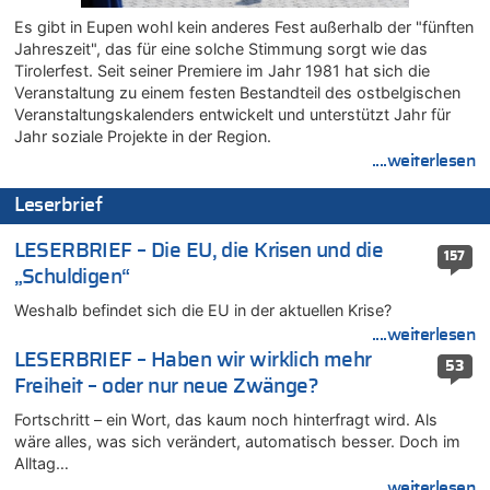
07.08.2026 - 13:20 von JoKrings zu
Es gibt in Eupen wohl kein anderes Fest außerhalb der "fünften
In Belgien missachten zwei von drei Autofahrern das
Jahreszeit", das für eine solche Stimmung sorgt wie das
Tempolimit in 30er-Zonen – Untersuchung von Vias
Tirolerfest. Seit seiner Premiere im Jahr 1981 hat sich die
07.08.2026 - 13:04 von Kein Raser zu
Veranstaltung zu einem festen Bestandteil des ostbelgischen
In Belgien missachten zwei von drei Autofahrern das
Veranstaltungskalenders entwickelt und unterstützt Jahr für
Tempolimit in 30er-Zonen – Untersuchung von Vias
Jahr soziale Projekte in der Region.
....weiterlesen
07.08.2026 - 13:01 von Experten? zu
In Belgien missachten zwei von drei Autofahrern das
Leserbrief
Tempolimit in 30er-Zonen – Untersuchung von Vias
07.08.2026 - 12:43 von JoKrings zu
LESERBRIEF – Die EU, die Krisen und die
157
Zweite Hitzewelle in diesem Sommer ist jetzt amtlich
„Schuldigen“
07.08.2026 - 12:31 von Fassungslos zu
Weshalb befindet sich die EU in der aktuellen Krise?
In Belgien missachten zwei von drei Autofahrern das
Tempolimit in 30er-Zonen – Untersuchung von Vias
....weiterlesen
LESERBRIEF – Haben wir wirklich mehr
07.08.2026 - 11:31 von Zuhörer zu
53
Freiheit – oder nur neue Zwänge?
In Belgien missachten zwei von drei Autofahrern das
Tempolimit in 30er-Zonen – Untersuchung von Vias
Fortschritt – ein Wort, das kaum noch hinterfragt wird. Als
07.08.2026 - 11:23 von Dax zu
wäre alles, was sich verändert, automatisch besser. Doch im
In Belgien missachten zwei von drei Autofahrern das
Alltag…
Tempolimit in 30er-Zonen – Untersuchung von Vias
....weiterlesen