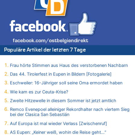
Zweite Hitzewelle in diesem Sommer ist jetzt amtlich
07.08.2026 - 17:55 von M der Block zu
AS Eupen: „Keiner weiß, wohin die Reise geht…“
07.08.2026 - 16:38 von Joseph Meyer zu
Wasserstand des Rheins in NRW so niedrig wie noch nie
07.08.2026 - 16:29 von Dax zu
In Belgien missachten zwei von drei Autofahrern das
Populäre Artikel der letzten 7 Tage
Tempolimit in 30er-Zonen – Untersuchung von Vias
07.08.2026 - 16:01 von Zuhörer zu
Frau hörte Stimmen aus Haus des verstorbenen Nachbarn
In Belgien missachten zwei von drei Autofahrern das
Tempolimit in 30er-Zonen – Untersuchung von Vias
Das 44. Tirolerfest in Eupen in Bildern [Fotogalerie]
07.08.2026 - 15:56 von Eifel_er zu
Eschweiler: 16-Jähriger soll seine Oma ermordet haben
Mark van Bommel offiziell als neuer Nationalcoach der Roten
Wie kam es zur Ceuta-Krise?
Teufel vorgestellt: „Ist mir eine große Ehre“
Zweite Hitzewelle in diesem Sommer ist jetzt amtlich
07.08.2026 - 15:43 von Hausmeister zu
Wie kam es zur Ceuta-Krise?
Remco Evenepoel alleiniger Rekordhalter nach viertem Sieg
bei der Clasica San Sebastián
07.08.2026 - 15:30 von Soso zu
Aachen ab 11. August wieder Mekka des Pferdesports –
Auf Europa ist mal wieder Verlass [Zwischenruf]
Belgien setzt bei Reit-WM auf starke Springreiter
AS Eupen: „Keiner weiß, wohin die Reise geht…“