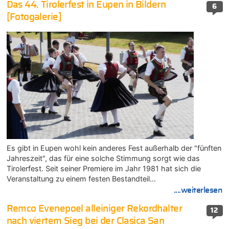
Das 44. Tirolerfest in Eupen in Bildern
6
[Fotogalerie]
Es gibt in Eupen wohl kein anderes Fest außerhalb der "fünften
Jahreszeit", das für eine solche Stimmung sorgt wie das
Tirolerfest. Seit seiner Premiere im Jahr 1981 hat sich die
Veranstaltung zu einem festen Bestandteil…
....weiterlesen
Remco Evenepoel alleiniger Rekordhalter
12
nach viertem Sieg bei der Clasica San