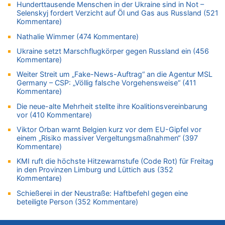
Hunderttausende Menschen in der Ukraine sind in Not –
06.08.2026 - 11:52 von Hubert F. zu
Selenskyj fordert Verzicht auf Öl und Gas aus Russland (521
Zweite Hitzewelle in diesem Sommer ist jetzt amtlich
Kommentare)
06.08.2026 - 11:46 von Ermitler zu
Nathalie Wimmer (474 Kommentare)
Zweite Hitzewelle in diesem Sommer ist jetzt amtlich
Ukraine setzt Marschflugkörper gegen Russland ein (456
06.08.2026 - 11:42 von Willi Müller zu
Kommentare)
Eschweiler: 16-Jähriger soll seine Oma ermordet haben
Weiter Streit um „Fake-News-Auftrag“ an die Agentur MSL
06.08.2026 - 11:35 von ne Hondsjong zu
Germany – CSP: „Völlig falsche Vorgehensweise“ (411
Zweite Hitzewelle in diesem Sommer ist jetzt amtlich
Kommentare)
06.08.2026 - 11:11 von Dax zu
Die neue-alte Mehrheit stellte ihre Koalitionsvereinbarung
Wie kam es zur Ceuta-Krise?
vor (410 Kommentare)
06.08.2026 - 10:39 von Mungo zu
Viktor Orban warnt Belgien kurz vor dem EU-Gipfel vor
einem „Risiko massiver Vergeltungsmaßnahmen“ (397
Wasserstand des Rheins in NRW so niedrig wie noch nie
Kommentare)
06.08.2026 - 10:34 von Ostbelgien Direkt zu
KMI ruft die höchste Hitzewarnstufe (Code Rot) für Freitag
Tessa Wullaert knackt die 100-Tore-Marke für die Red Flames
in den Provinzen Limburg und Lüttich aus (352
06.08.2026 - 10:20 von Dax zu
Kommentare)
Zweite Hitzewelle in diesem Sommer ist jetzt amtlich
Schießerei in der Neustraße: Haftbefehl gegen eine
06.08.2026 - 10:18 von Dax zu
beteiligte Person (352 Kommentare)
Wasserstand des Rheins in NRW so niedrig wie noch nie
06.08.2026 - 10:17 von Richtig zu