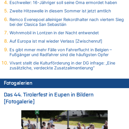
Eschweiler: 16-Jähriger soll seine Oma ermordet haben
06.08.2026 - 16:36 von Noah Parmentier zu
Zweite Hitzewelle in diesem Sommer ist jetzt amtlich
Zweite Hitzewelle in diesem Sommer ist jetzt amtlich
Remco Evenepoel alleiniger Rekordhalter nach viertem Sieg
06.08.2026 - 16:10 von Dax zu
bei der Clasica San Sebastián
Wasserstand des Rheins in NRW so niedrig wie noch nie
Wohnmobil in Lontzen in der Nacht entwendet
06.08.2026 - 15:51 von SuperBoy zu
Eschweiler: 16-Jähriger soll seine Oma ermordet haben
Auf Europa ist mal wieder Verlass [Zwischenruf]
06.08.2026 - 15:42 von PvD zu
Es gibt mmer mehr Fälle von Fahrerflucht in Belgien –
Mehrere Menschen in Londons City niedergestochen
Fußgänger und Radfahrer sind die häufigsten Opfer
06.08.2026 - 15:42 von Dax zu
Vivant stellt die Kulturförderung in der DG infrage: „Eine
zusätzliche, verdeckte Zusatzalimentierung“
Zweite Hitzewelle in diesem Sommer ist jetzt amtlich
06.08.2026 - 15:27 von ne Hondsjong zu
Zweite Hitzewelle in diesem Sommer ist jetzt amtlich
Fotogalerien
06.08.2026 - 14:57 von Hugo Egon Bernhard von Sinnen zu
Das 44. Tirolerfest in Eupen in Bildern
Zweite Hitzewelle in diesem Sommer ist jetzt amtlich
[Fotogalerie]
06.08.2026 - 14:51 von Ostbelgien Direkt zu
Zurück an den Rhein: Hendrich wechselt zum 1. FC Köln
06.08.2026 - 14:46 von Hugo Egon Bernhard von Sinnen zu
Frau hörte Stimmen aus Haus des verstorbenen Nachbarn