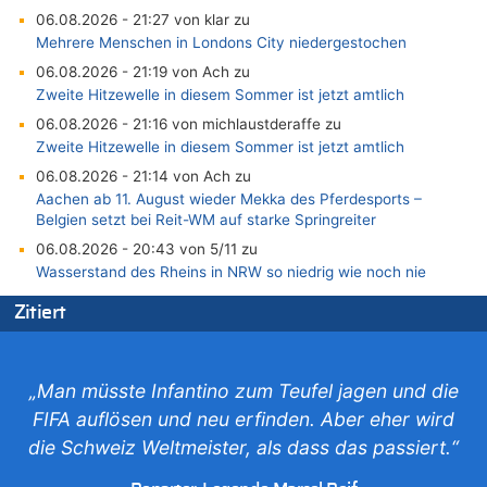
06.08.2026 - 21:27 von klar zu
Mehrere Menschen in Londons City niedergestochen
06.08.2026 - 21:19 von Ach zu
Zweite Hitzewelle in diesem Sommer ist jetzt amtlich
06.08.2026 - 21:16 von michlaustderaffe zu
Zweite Hitzewelle in diesem Sommer ist jetzt amtlich
06.08.2026 - 21:14 von Ach zu
Aachen ab 11. August wieder Mekka des Pferdesports –
Belgien setzt bei Reit-WM auf starke Springreiter
06.08.2026 - 20:43 von 5/11 zu
Wasserstand des Rheins in NRW so niedrig wie noch nie
06.08.2026 - 20:35 von Wolfgang2 zu
Zitiert
Zurück an den Rhein: Hendrich wechselt zum 1. FC Köln
06.08.2026 - 20:16 von Panda46 zu
AS Eupen: „Keiner weiß, wohin die Reise geht…“
„Man müsste Infantino zum Teufel jagen und die
06.08.2026 - 19:17 von Guido Scholzen zu
FIFA auflösen und neu erfinden. Aber eher wird
Zweite Hitzewelle in diesem Sommer ist jetzt amtlich
die Schweiz Weltmeister, als dass das passiert.“
06.08.2026 - 19:14 von JoKrings zu
Zweite Hitzewelle in diesem Sommer ist jetzt amtlich