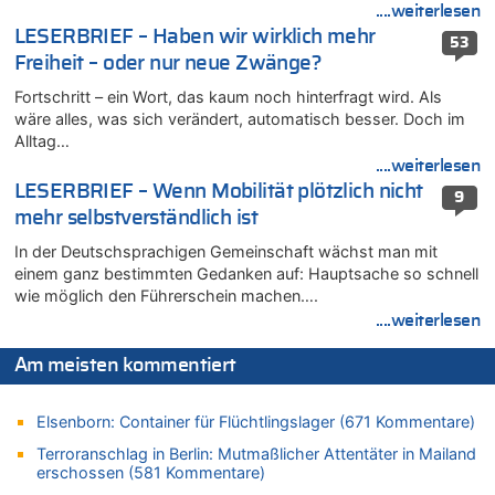
....weiterlesen
FIFA-Spitze demonstriert Einigkeit trotz Kritik und neuer
Vorwürfe gegen Präsident Gianni Infantino
LESERBRIEF – Haben wir wirklich mehr
53
Freiheit – oder nur neue Zwänge?
06.08.2026 - 12:41 von Hugo Egon Bernhard von Sinnen zu
Frau hörte Stimmen aus Haus des verstorbenen Nachbarn
Fortschritt – ein Wort, das kaum noch hinterfragt wird. Als
06.08.2026 - 12:36 von Gärlinde zu
wäre alles, was sich verändert, automatisch besser. Doch im
Alltag…
Aachen ab 11. August wieder Mekka des Pferdesports –
Belgien setzt bei Reit-WM auf starke Springreiter
....weiterlesen
LESERBRIEF – Wenn Mobilität plötzlich nicht
06.08.2026 - 12:26 von Guido Scholzen zu
9
Zweite Hitzewelle in diesem Sommer ist jetzt amtlich
mehr selbstverständlich ist
06.08.2026 - 12:17 von Sparwasser zu
In der Deutschsprachigen Gemeinschaft wächst man mit
Zweite Hitzewelle in diesem Sommer ist jetzt amtlich
einem ganz bestimmten Gedanken auf: Hauptsache so schnell
wie möglich den Führerschein machen….
06.08.2026 - 12:13 von Dax zu
....weiterlesen
Zweite Hitzewelle in diesem Sommer ist jetzt amtlich
06.08.2026 - 12:13 von Heinz F. zu
Am meisten kommentiert
Mehrere Menschen in Londons City niedergestochen
06.08.2026 - 12:13 von Hugo Egon Bernhard von Sinnen zu
Elsenborn: Container für Flüchtlingslager (671 Kommentare)
Zweite Hitzewelle in diesem Sommer ist jetzt amtlich
Terroranschlag in Berlin: Mutmaßlicher Attentäter in Mailand
06.08.2026 - 12:08 von Medium zu
erschossen (581 Kommentare)
Frau hörte Stimmen aus Haus des verstorbenen Nachbarn