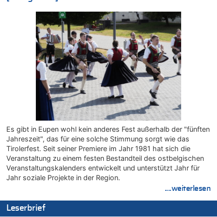
Offiziell: Van Bommel wird Belgiens Nationaltrainer
07.08.2026 - 13:39 von alter weißer mann zu
Zurück an den Rhein: Hendrich wechselt zum 1. FC Köln
07.08.2026 - 13:39 von Ach zu
Aachen ab 11. August wieder Mekka des Pferdesports –
Belgien setzt bei Reit-WM auf starke Springreiter
07.08.2026 - 13:31 von Guido Scholzen zu
Wasserstand des Rheins in NRW so niedrig wie noch nie
07.08.2026 - 13:23 von JoKrings zu
In Belgien missachten zwei von drei Autofahrern das
Tempolimit in 30er-Zonen – Untersuchung von Vias
07.08.2026 - 13:20 von JoKrings zu
Es gibt in Eupen wohl kein anderes Fest außerhalb der "fünften
In Belgien missachten zwei von drei Autofahrern das
Jahreszeit", das für eine solche Stimmung sorgt wie das
Tempolimit in 30er-Zonen – Untersuchung von Vias
Tirolerfest. Seit seiner Premiere im Jahr 1981 hat sich die
07.08.2026 - 13:04 von Kein Raser zu
Veranstaltung zu einem festen Bestandteil des ostbelgischen
In Belgien missachten zwei von drei Autofahrern das
Veranstaltungskalenders entwickelt und unterstützt Jahr für
Tempolimit in 30er-Zonen – Untersuchung von Vias
Jahr soziale Projekte in der Region.
....weiterlesen
07.08.2026 - 13:01 von Experten? zu
In Belgien missachten zwei von drei Autofahrern das
Leserbrief
Tempolimit in 30er-Zonen – Untersuchung von Vias