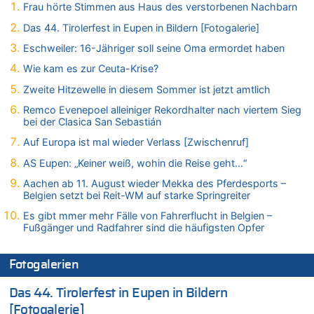
Frau hörte Stimmen aus Haus des verstorbenen Nachbarn
In Belgien missachten zwei von drei Autofahrern das
Tempolimit in 30er-Zonen – Untersuchung von Vias
Das 44. Tirolerfest in Eupen in Bildern [Fotogalerie]
07.08.2026 - 15:56 von Eifel_er zu
Eschweiler: 16-Jähriger soll seine Oma ermordet haben
Mark van Bommel offiziell als neuer Nationalcoach der Roten
Wie kam es zur Ceuta-Krise?
Teufel vorgestellt: „Ist mir eine große Ehre“
Zweite Hitzewelle in diesem Sommer ist jetzt amtlich
07.08.2026 - 15:43 von Hausmeister zu
Wie kam es zur Ceuta-Krise?
Remco Evenepoel alleiniger Rekordhalter nach viertem Sieg
bei der Clasica San Sebastián
07.08.2026 - 15:30 von Soso zu
Aachen ab 11. August wieder Mekka des Pferdesports –
Auf Europa ist mal wieder Verlass [Zwischenruf]
Belgien setzt bei Reit-WM auf starke Springreiter
AS Eupen: „Keiner weiß, wohin die Reise geht…“
07.08.2026 - 15:13 von Joseph Meyer zu
Aachen ab 11. August wieder Mekka des Pferdesports –
Mark van Bommel offiziell als neuer Nationalcoach der Roten
Belgien setzt bei Reit-WM auf starke Springreiter
Teufel vorgestellt: „Ist mir eine große Ehre“
Es gibt mmer mehr Fälle von Fahrerflucht in Belgien –
07.08.2026 - 15:06 von Wolfgang2 zu
Fußgänger und Radfahrer sind die häufigsten Opfer
Kollision zwischen Autofahrer und Radfahrer an RAVeL-Weg
07.08.2026 - 14:35 von Vorfahrt zu
Fotogalerien
In Belgien missachten zwei von drei Autofahrern das
Tempolimit in 30er-Zonen – Untersuchung von Vias
Das 44. Tirolerfest in Eupen in Bildern
07.08.2026 - 14:33 von Ostbelgien Direkt zu
[Fotogalerie]