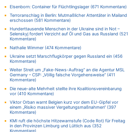
Belgien setzt bei Reit-WM auf starke Springreiter
Elsenborn: Container für Flüchtlingslager (671 Kommentare)
07.08.2026 - 10:23 von Opa zu
Terroranschlag in Berlin: Mutmaßlicher Attentäter in Mailand
In Belgien missachten zwei von drei Autofahrern das
erschossen (581 Kommentare)
Tempolimit in 30er-Zonen – Untersuchung von Vias
Hunderttausende Menschen in der Ukraine sind in Not –
07.08.2026 - 10:05 von Ostbelgien Direkt zu
Selenskyj fordert Verzicht auf Öl und Gas aus Russland (521
Soll Belgien Tempolimit auf Autobahnen erhöhen? – In
Kommentare)
Tschechien ab 2024 maximal 150 km/h erlaubt
Nathalie Wimmer (474 Kommentare)
07.08.2026 - 10:05 von N. A. Klar zu
Ukraine setzt Marschflugkörper gegen Russland ein (456
In Belgien missachten zwei von drei Autofahrern das
Kommentare)
Tempolimit in 30er-Zonen – Untersuchung von Vias
Weiter Streit um „Fake-News-Auftrag“ an die Agentur MSL
07.08.2026 - 09:31 von Ermitler zu
Germany – CSP: „Völlig falsche Vorgehensweise“ (411
Das 44. Tirolerfest in Eupen in Bildern [Fotogalerie]
Kommentare)
07.08.2026 - 09:18 von Noppi zu
Die neue-alte Mehrheit stellte ihre Koalitionsvereinbarung
AS Eupen: „Keiner weiß, wohin die Reise geht…“
vor (410 Kommentare)
07.08.2026 - 09:03 von JoKrings zu
Viktor Orban warnt Belgien kurz vor dem EU-Gipfel vor
Zweite Hitzewelle in diesem Sommer ist jetzt amtlich
einem „Risiko massiver Vergeltungsmaßnahmen“ (397
Kommentare)
07.08.2026 - 01:12 von WK zu
Warum die Waldbrände in Frankreich und Spanien Rekorde
KMI ruft die höchste Hitzewarnstufe (Code Rot) für Freitag
in den Provinzen Limburg und Lüttich aus (352
brechen [Fragen & Antworten]
Kommentare)