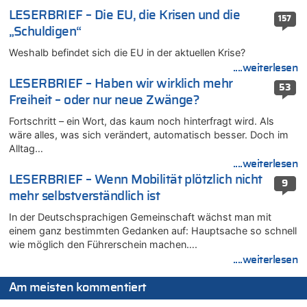
07.08.2026 - 12:43 von JoKrings zu
LESERBRIEF – Die EU, die Krisen und die
157
Zweite Hitzewelle in diesem Sommer ist jetzt amtlich
„Schuldigen“
07.08.2026 - 12:31 von Fassungslos zu
Weshalb befindet sich die EU in der aktuellen Krise?
In Belgien missachten zwei von drei Autofahrern das
Tempolimit in 30er-Zonen – Untersuchung von Vias
....weiterlesen
LESERBRIEF – Haben wir wirklich mehr
07.08.2026 - 11:31 von Zuhörer zu
53
Freiheit – oder nur neue Zwänge?
In Belgien missachten zwei von drei Autofahrern das
Tempolimit in 30er-Zonen – Untersuchung von Vias
Fortschritt – ein Wort, das kaum noch hinterfragt wird. Als
07.08.2026 - 11:23 von Dax zu
wäre alles, was sich verändert, automatisch besser. Doch im
In Belgien missachten zwei von drei Autofahrern das
Alltag…
Tempolimit in 30er-Zonen – Untersuchung von Vias
....weiterlesen
07.08.2026 - 11:20 von JoKrings zu
LESERBRIEF – Wenn Mobilität plötzlich nicht
9
In Belgien missachten zwei von drei Autofahrern das
mehr selbstverständlich ist
Tempolimit in 30er-Zonen – Untersuchung von Vias
In der Deutschsprachigen Gemeinschaft wächst man mit
07.08.2026 - 11:15 von Dax zu
einem ganz bestimmten Gedanken auf: Hauptsache so schnell
Wie kam es zur Ceuta-Krise?
wie möglich den Führerschein machen….
07.08.2026 - 11:12 von Frage zu
....weiterlesen
Wasserstand des Rheins in NRW so niedrig wie noch nie
Am meisten kommentiert
07.08.2026 - 10:29 von Soso zu
Aachen ab 11. August wieder Mekka des Pferdesports –