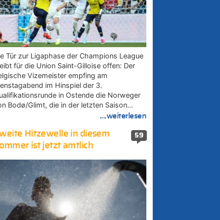
ie Tür zur Ligaphase der Champions League
eibt für die Union Saint-Gilloise offen: Der
elgische Vizemeister empfing am
ienstagabend im Hinspiel der 3.
ualifikationsrunde in Ostende die Norweger
on Bodø/Glimt, die in der letzten Saison…
....weiterlesen
weite Hitzewelle in diesem
59
ommer ist jetzt amtlich