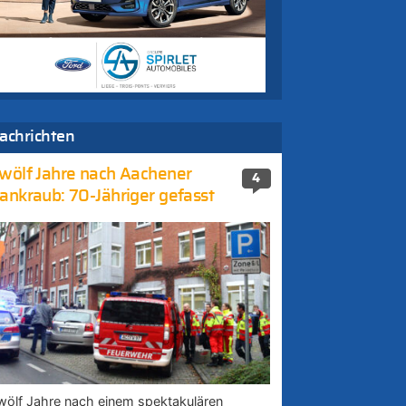
achrichten
wölf Jahre nach Aachener
4
ankraub: 70-Jähriger gefasst
wölf Jahre nach einem spektakulären