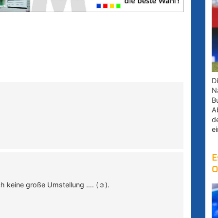
D
Na
B
A
d
e
E
O
ch keine große Umstellung …. (☺).