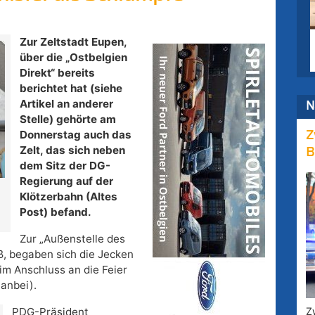
Zur Zeltstadt Eupen,
über die „Ostbelgien
Direkt“ bereits
berichtet hat (siehe
Artikel an anderer
N
Stelle) gehörte am
Donnerstag auch das
Z
Zelt, das sich neben
B
dem Sitz der DG-
Regierung auf der
Klötzerbahn (Altes
Post) befand.
Zur „Außenstelle des
ß, begaben sich die Jecken
m Anschluss an die Feier
 anbei).
Z
PDG-Präsident