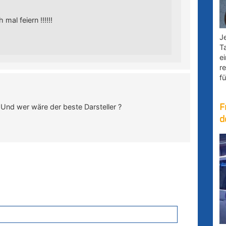
mal feiern !!!!!!
Je
T
e
r
fü
F
Und wer wäre der beste Darsteller ?
d