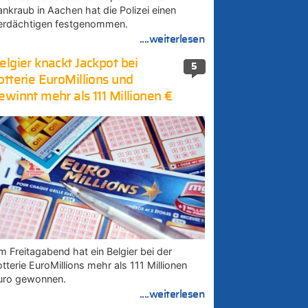
ankraub in Aachen hat die Polizei einen
erdächtigen festgenommen.
....weiterlesen
elgier knackt Jackpot bei
5
otterie EuroMillions und
ewinnt mehr als 111 Millionen €
m Freitagabend hat ein Belgier bei der
tterie EuroMillions mehr als 111 Millionen
uro gewonnen.
....weiterlesen