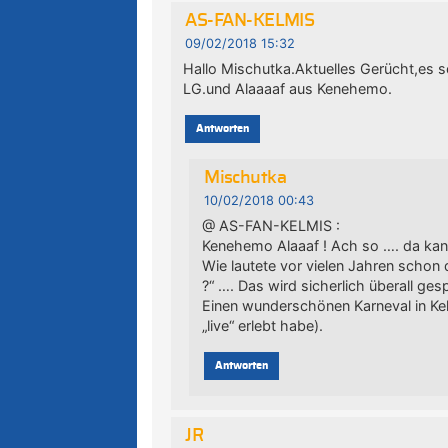
AS-FAN-KELMIS
09/02/2018 15:32
Hallo Mischutka.Aktuelles Gerücht,es so
LG.und Alaaaaf aus Kenehemo.
Antworten
Mischutka
10/02/2018 00:43
@ AS-FAN-KELMIS :
Kenehemo Alaaaf ! Ach so …. da kanns
Wie lautete vor vielen Jahren schon
?“ …. Das wird sicherlich überall ge
Einen wunderschönen Karneval in Kel
„live“ erlebt habe).
Antworten
JR