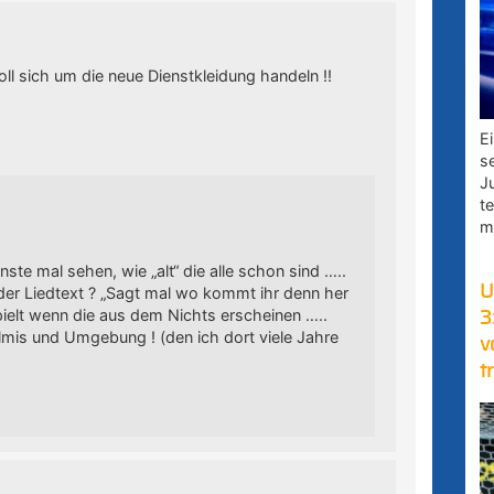
ll sich um die neue Dienstkleidung handeln !!
E
s
J
t
m
te mal sehen, wie „alt“ die alle schon sind …..
U
 der Liedtext ? „Sagt mal wo kommt ihr denn her
spielt wenn die aus dem Nichts erscheinen …..
3
mis und Umgebung ! (den ich dort viele Jahre
v
t