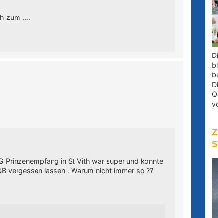
ch zum ….
D
bl
b
D
Q
v
Z
S
…DG Prinzenempfang in St Vith war super und konnte
A&B vergessen lassen . Warum nicht immer so ??