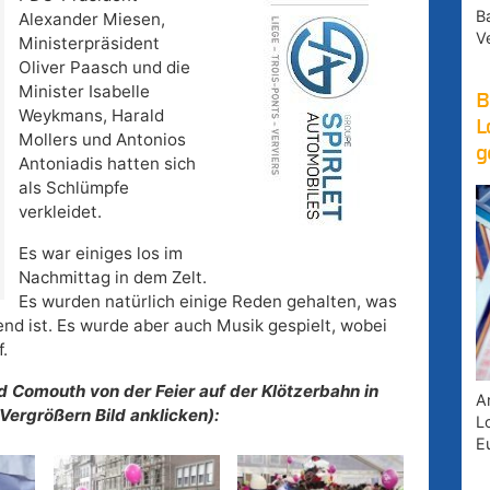
B
Alexander Miesen,
V
Ministerpräsident
Oliver Paasch und die
Minister Isabelle
B
Weykmans, Harald
L
Mollers und Antonios
g
Antoniadis hatten sich
als Schlümpfe
verkleidet.
Es war einiges los im
Nachmittag in dem Zelt.
Es wurden natürlich einige Reden gehalten, was
hend ist. Es wurde aber auch Musik gespielt, wobei
.
d Comouth von der Feier auf der Klötzerbahn in
A
ergrößern Bild anklicken):
Lo
E