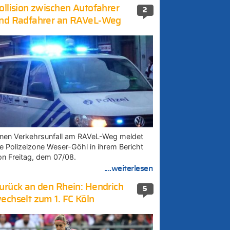
ollision zwischen Autofahrer
2
nd Radfahrer an RAVeL-Weg
inen Verkehrsunfall am RAVeL-Weg meldet
ie Polizeizone Weser-Göhl in ihrem Bericht
on Freitag, dem 07/08.
....weiterlesen
urück an den Rhein: Hendrich
5
echselt zum 1. FC Köln