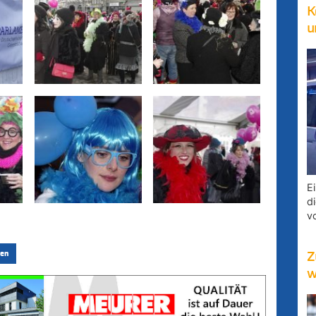
K
u
E
d
v
en
Z
w