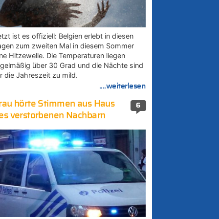
tzt ist es offiziell: Belgien erlebt in diesen
agen zum zweiten Mal in diesem Sommer
ine Hitzewelle. Die Temperaturen liegen
egelmäßig über 30 Grad und die Nächte sind
r die Jahreszeit zu mild.
....weiterlesen
rau hörte Stimmen aus Haus
6
es verstorbenen Nachbarn