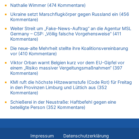
Belgier knackt Jackpot bei Lotterie EuroMillions und gewinnt
Nathalie Wimmer (474 Kommentare)
mehr als 111 Millionen €
Ukraine setzt Marschflugkörper gegen Russland ein (456
08.08.2026 - 17:45 von Der Alte zu
Kommentare)
Zwölf Jahre nach Aachener Bankraub: 70-Jähriger gefasst
Weiter Streit um „Fake-News-Auftrag“ an die Agentur MSL
08.08.2026 - 17:43 von Der Alte zu
Germany – CSP: „Völlig falsche Vorgehensweise“ (411
Kommentare)
Leipzig, Mechernich und die Frage: Wer steckt hinter den
Drohnen mit Strengstoff? War es Russland?
Die neue-alte Mehrheit stellte ihre Koalitionsvereinbarung
vor (410 Kommentare)
08.08.2026 - 17:16 von Bingo zu
Zweite Hitzewelle in diesem Sommer ist jetzt amtlich
Viktor Orban warnt Belgien kurz vor dem EU-Gipfel vor
einem „Risiko massiver Vergeltungsmaßnahmen“ (397
08.08.2026 - 16:20 von Russentrolle zu
Kommentare)
Leipzig, Mechernich und die Frage: Wer steckt hinter den
Drohnen mit Strengstoff? War es Russland?
KMI ruft die höchste Hitzewarnstufe (Code Rot) für Freitag
in den Provinzen Limburg und Lüttich aus (352
08.08.2026 - 15:34 von JoKrings zu
Kommentare)
Leipzig, Mechernich und die Frage: Wer steckt hinter den
Schießerei in der Neustraße: Haftbefehl gegen eine
Drohnen mit Strengstoff? War es Russland?
beteiligte Person (352 Kommentare)
08.08.2026 - 15:32 von 5/11 zu
Mehrere Menschen in Londons City niedergestochen
08.08.2026 - 15:19 von Guido Scholzen zu
Leipzig, Mechernich und die Frage: Wer steckt hinter den
Impressum
Datenschutzerklärung
Drohnen mit Strengstoff? War es Russland?