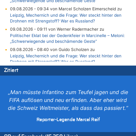
„Schwerwiegende und beschämende Geste“
09.08.2026 - 09:34 von Marcel Scholzen Eimerscheid zu
Leipzig, Mechernich und die Frage: Wer steckt hinter den
Drohnen mit Strengstoff? War es Russland?
09.08.2026 - 09:11 von Werner Radermacher zu
Politischer Eklat bei der Gedenkfeier in Marcinelle – Meloni:
„Schwerwiegende und beschämende Geste“
09.08.2026 - 08:40 von Guido Scholzen zu
Leipzig, Mechernich und die Frage: Wer steckt hinter den
Drohnen mit Strengstoff? War es Russland?
09.08.2026 - 08:21 von Zuhörer zu
Zitiert
Aachen ab 11. August wieder Mekka des Pferdesports –
Belgien setzt bei Reit-WM auf starke Springreiter
09.08.2026 - 07:40 von SoSo zu
„Man müsste Infantino zum Teufel jagen und die
Aachen ab 11. August wieder Mekka des Pferdesports –
FIFA auflösen und neu erfinden. Aber eher wird
Belgien setzt bei Reit-WM auf starke Springreiter
die Schweiz Weltmeister, als dass das passiert.“
09.08.2026 - 07:00 von Zuhörer zu
Wasserstand des Rheins in NRW so niedrig wie noch nie
Reporter-Legende Marcel Reif
09.08.2026 - 01:41 von Hugo Egon Bernhard von Sinnen zu
Leipzig, Mechernich und die Frage: Wer steckt hinter den