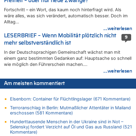
Freiheit – oder nur neue Zwänge?
08.08.2026 - 20:09 von Dax zu
Zweite Hitzewelle in diesem Sommer ist jetzt amtlich
Fortschritt – ein Wort, das kaum noch hinterfragt wird. Als
wäre alles, was sich verändert, automatisch besser. Doch im
08.08.2026 - 20:06 von Dax zu
Alltag…
Zweite Hitzewelle in diesem Sommer ist jetzt amtlich
....weiterlesen
08.08.2026 - 19:00 von Peter G zu
LESERBRIEF – Wenn Mobilität plötzlich nicht
9
Leipzig, Mechernich und die Frage: Wer steckt hinter den
mehr selbstverständlich ist
Drohnen mit Strengstoff? War es Russland?
In der Deutschsprachigen Gemeinschaft wächst man mit
08.08.2026 - 18:48 von Marcel Scholzen Eimerscheid zu
einem ganz bestimmten Gedanken auf: Hauptsache so schnell
Leipzig, Mechernich und die Frage: Wer steckt hinter den
wie möglich den Führerschein machen….
Drohnen mit Strengstoff? War es Russland?
....weiterlesen
08.08.2026 - 18:41 von JoKrings zu
Leipzig, Mechernich und die Frage: Wer steckt hinter den
Am meisten kommentiert
Drohnen mit Strengstoff? War es Russland?
08.08.2026 - 18:39 von JoKrings zu
Elsenborn: Container für Flüchtlingslager (671 Kommentare)
Leipzig, Mechernich und die Frage: Wer steckt hinter den
Drohnen mit Strengstoff? War es Russland?
Terroranschlag in Berlin: Mutmaßlicher Attentäter in Mailand
erschossen (581 Kommentare)
08.08.2026 - 18:07 von Hubert F. zu
Belgier knackt Jackpot bei Lotterie EuroMillions und gewinnt
Hunderttausende Menschen in der Ukraine sind in Not –
mehr als 111 Millionen €
Selenskyj fordert Verzicht auf Öl und Gas aus Russland (521
Kommentare)
08.08.2026 - 17:46 von Der Alte zu