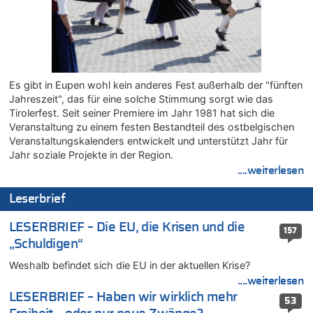
Leipzig, Mechernich und die Frage: Wer steckt hinter den
Drohnen mit Strengstoff? War es Russland?
08.08.2026 - 20:34 von Dax zu
Wasserstand des Rheins in NRW so niedrig wie noch nie
08.08.2026 - 20:32 von Joseph Meyer zu
Es gibt in Eupen wohl kein anderes Fest außerhalb der "fünften
Leipzig, Mechernich und die Frage: Wer steckt hinter den
Jahreszeit", das für eine solche Stimmung sorgt wie das
Drohnen mit Strengstoff? War es Russland?
Tirolerfest. Seit seiner Premiere im Jahr 1981 hat sich die
08.08.2026 - 20:20 von Joseph Meyer zu
Veranstaltung zu einem festen Bestandteil des ostbelgischen
Leipzig, Mechernich und die Frage: Wer steckt hinter den
Veranstaltungskalenders entwickelt und unterstützt Jahr für
Drohnen mit Strengstoff? War es Russland?
Jahr soziale Projekte in der Region.
....weiterlesen
08.08.2026 - 20:19 von Peter G zu
Zwölf Jahre nach Aachener Bankraub: 70-Jähriger gefasst
Leserbrief
08.08.2026 - 20:17 von Russentrolle zu
Leipzig, Mechernich und die Frage: Wer steckt hinter den
LESERBRIEF – Die EU, die Krisen und die
157
Drohnen mit Strengstoff? War es Russland?
„Schuldigen“
08.08.2026 - 20:16 von Dax zu
Weshalb befindet sich die EU in der aktuellen Krise?
Wasserstand des Rheins in NRW so niedrig wie noch nie
....weiterlesen
08.08.2026 - 20:13 von Dax zu
LESERBRIEF – Haben wir wirklich mehr
Zweite Hitzewelle in diesem Sommer ist jetzt amtlich
53