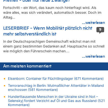
Freiheit – oder nur neue Zwänge?
In Belgien missachten zwei von drei Autofahrern das
Tempolimit in 30er-Zonen – Untersuchung von Vias
Fortschritt – ein Wort, das kaum noch hinterfragt wird. Als
wäre alles, was sich verändert, automatisch besser. Doch im
07.08.2026 - 13:04 von Kein Raser zu
Alltag…
In Belgien missachten zwei von drei Autofahrern das
....weiterlesen
Tempolimit in 30er-Zonen – Untersuchung von Vias
LESERBRIEF – Wenn Mobilität plötzlich nicht
9
07.08.2026 - 13:01 von Experten? zu
mehr selbstverständlich ist
In Belgien missachten zwei von drei Autofahrern das
Tempolimit in 30er-Zonen – Untersuchung von Vias
In der Deutschsprachigen Gemeinschaft wächst man mit
einem ganz bestimmten Gedanken auf: Hauptsache so schnell
07.08.2026 - 12:43 von JoKrings zu
wie möglich den Führerschein machen….
Zweite Hitzewelle in diesem Sommer ist jetzt amtlich
....weiterlesen
07.08.2026 - 12:31 von Fassungslos zu
In Belgien missachten zwei von drei Autofahrern das
Am meisten kommentiert
Tempolimit in 30er-Zonen – Untersuchung von Vias
07.08.2026 - 11:31 von Zuhörer zu
Elsenborn: Container für Flüchtlingslager (671 Kommentare)
In Belgien missachten zwei von drei Autofahrern das
Tempolimit in 30er-Zonen – Untersuchung von Vias
Terroranschlag in Berlin: Mutmaßlicher Attentäter in Mailand
erschossen (581 Kommentare)
07.08.2026 - 11:23 von Dax zu
In Belgien missachten zwei von drei Autofahrern das
Hunderttausende Menschen in der Ukraine sind in Not –
Tempolimit in 30er-Zonen – Untersuchung von Vias
Selenskyj fordert Verzicht auf Öl und Gas aus Russland (521
Kommentare)
07.08.2026 - 11:20 von JoKrings zu