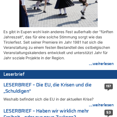
Teufel vorgestellt: „Ist mir eine große Ehre“
07.08.2026 - 15:06 von Wolfgang2 zu
Kollision zwischen Autofahrer und Radfahrer an RAVeL-Weg
07.08.2026 - 14:35 von Vorfahrt zu
In Belgien missachten zwei von drei Autofahrern das
Es gibt in Eupen wohl kein anderes Fest außerhalb der "fünften
Tempolimit in 30er-Zonen – Untersuchung von Vias
Jahreszeit", das für eine solche Stimmung sorgt wie das
07.08.2026 - 14:33 von Ostbelgien Direkt zu
Tirolerfest. Seit seiner Premiere im Jahr 1981 hat sich die
Veranstaltung zu einem festen Bestandteil des ostbelgischen
Offiziell: Van Bommel wird Belgiens Nationaltrainer
Veranstaltungskalenders entwickelt und unterstützt Jahr für
07.08.2026 - 13:39 von alter weißer mann zu
Jahr soziale Projekte in der Region.
Zurück an den Rhein: Hendrich wechselt zum 1. FC Köln
....weiterlesen
07.08.2026 - 13:39 von Ach zu
Aachen ab 11. August wieder Mekka des Pferdesports –
Leserbrief
Belgien setzt bei Reit-WM auf starke Springreiter
07.08.2026 - 13:31 von Guido Scholzen zu
LESERBRIEF – Die EU, die Krisen und die
157
Wasserstand des Rheins in NRW so niedrig wie noch nie
„Schuldigen“
07.08.2026 - 13:23 von JoKrings zu
Weshalb befindet sich die EU in der aktuellen Krise?
In Belgien missachten zwei von drei Autofahrern das
....weiterlesen
Tempolimit in 30er-Zonen – Untersuchung von Vias
LESERBRIEF – Haben wir wirklich mehr
53
07.08.2026 - 13:20 von JoKrings zu