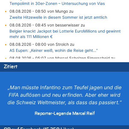
Tempolimit in 30er-Zonen – Untersuchung von Vias
08.08.2026 - 08:50 von Mungo zu
Zweite Hitzewelle in diesem Sommer ist jetzt amtlich
08.08.2026 - 08:45 von besserwisser zu
Belgier knackt Jackpot bei Lotterie EuroMillions und gewinnt
mehr als 111 Millionen €
08.08.2026 - 08:00 von Strolch zu
AS Eupen: „Keiner weiß, wohin die Reise geht…“
08.08.2026 - 05:07 von Marcel Scholzen Eimerscheid zu
In Belgien missachten zwei von drei Autofahrern das
Zitiert
Tempolimit in 30er-Zonen – Untersuchung von Vias
08.08.2026 - 02:19 von Peter S. zu
In Belgien missachten zwei von drei Autofahrern das
„Man müsste Infantino zum Teufel jagen und die
Tempolimit in 30er-Zonen – Untersuchung von Vias
FIFA auflösen und neu erfinden. Aber eher wird
08.08.2026 - 00:26 von klar zu
die Schweiz Weltmeister, als dass das passiert.“
Mehrere Menschen in Londons City niedergestochen
07.08.2026 - 23:52 von Hans L. zu
Reporter-Legende Marcel Reif
Aachen ab 11. August wieder Mekka des Pferdesports –
Belgien setzt bei Reit-WM auf starke Springreiter