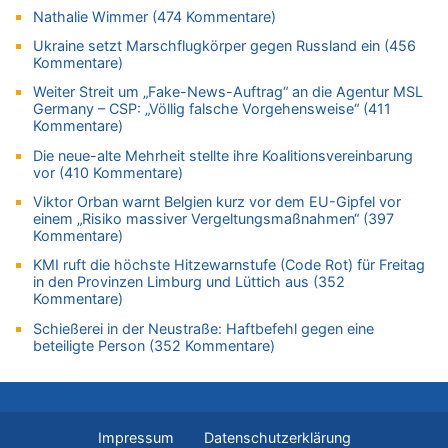
In Belgien missachten zwei von drei Autofahrern das
Nathalie Wimmer (474 Kommentare)
Tempolimit in 30er-Zonen – Untersuchung von Vias
Ukraine setzt Marschflugkörper gegen Russland ein (456
07.08.2026 - 11:15 von Dax zu
Kommentare)
Wie kam es zur Ceuta-Krise?
Weiter Streit um „Fake-News-Auftrag“ an die Agentur MSL
07.08.2026 - 11:12 von Frage zu
Germany – CSP: „Völlig falsche Vorgehensweise“ (411
Kommentare)
Wasserstand des Rheins in NRW so niedrig wie noch nie
Die neue-alte Mehrheit stellte ihre Koalitionsvereinbarung
07.08.2026 - 10:29 von Soso zu
vor (410 Kommentare)
Aachen ab 11. August wieder Mekka des Pferdesports –
Belgien setzt bei Reit-WM auf starke Springreiter
Viktor Orban warnt Belgien kurz vor dem EU-Gipfel vor
einem „Risiko massiver Vergeltungsmaßnahmen“ (397
07.08.2026 - 10:23 von Opa zu
Kommentare)
In Belgien missachten zwei von drei Autofahrern das
Tempolimit in 30er-Zonen – Untersuchung von Vias
KMI ruft die höchste Hitzewarnstufe (Code Rot) für Freitag
in den Provinzen Limburg und Lüttich aus (352
07.08.2026 - 10:05 von Ostbelgien Direkt zu
Kommentare)
Soll Belgien Tempolimit auf Autobahnen erhöhen? – In
Schießerei in der Neustraße: Haftbefehl gegen eine
Tschechien ab 2024 maximal 150 km/h erlaubt
beteiligte Person (352 Kommentare)
07.08.2026 - 10:05 von N. A. Klar zu
In Belgien missachten zwei von drei Autofahrern das
Tempolimit in 30er-Zonen – Untersuchung von Vias
07.08.2026 - 09:31 von Ermitler zu
Impressum
Datenschutzerklärung
Das 44. Tirolerfest in Eupen in Bildern [Fotogalerie]