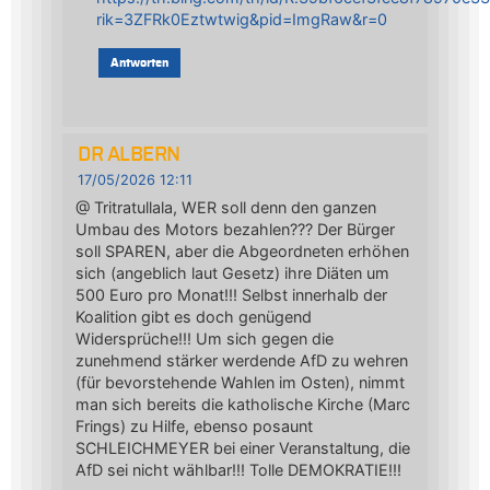
rik=3ZFRk0Eztwtwig&pid=ImgRaw&r=0
Antworten
DR ALBERN
17/05/2026 12:11
@ Tritratullala, WER soll denn den ganzen
Umbau des Motors bezahlen??? Der Bürger
soll SPAREN, aber die Abgeordneten erhöhen
sich (angeblich laut Gesetz) ihre Diäten um
500 Euro pro Monat!!! Selbst innerhalb der
Koalition gibt es doch genügend
Widersprüche!!! Um sich gegen die
zunehmend stärker werdende AfD zu wehren
(für bevorstehende Wahlen im Osten), nimmt
man sich bereits die katholische Kirche (Marc
Frings) zu Hilfe, ebenso posaunt
SCHLEICHMEYER bei einer Veranstaltung, die
AfD sei nicht wählbar!!! Tolle DEMOKRATIE!!!