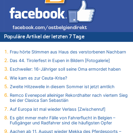
Mehrere Menschen in Londons City niedergestochen
06.08.2026 - 21:19 von Ach zu
Zweite Hitzewelle in diesem Sommer ist jetzt amtlich
06.08.2026 - 21:16 von michlaustderaffe zu
Zweite Hitzewelle in diesem Sommer ist jetzt amtlich
Populäre Artikel der letzten 7 Tage
06.08.2026 - 21:14 von Ach zu
Aachen ab 11. August wieder Mekka des Pferdesports –
Belgien setzt bei Reit-WM auf starke Springreiter
Frau hörte Stimmen aus Haus des verstorbenen Nachbarn
06.08.2026 - 20:43 von 5/11 zu
Das 44. Tirolerfest in Eupen in Bildern [Fotogalerie]
Wasserstand des Rheins in NRW so niedrig wie noch nie
Eschweiler: 16-Jähriger soll seine Oma ermordet haben
06.08.2026 - 20:35 von Wolfgang2 zu
Zurück an den Rhein: Hendrich wechselt zum 1. FC Köln
Wie kam es zur Ceuta-Krise?
06.08.2026 - 20:16 von Panda46 zu
Zweite Hitzewelle in diesem Sommer ist jetzt amtlich
AS Eupen: „Keiner weiß, wohin die Reise geht…“
Remco Evenepoel alleiniger Rekordhalter nach viertem Sieg
06.08.2026 - 19:17 von Guido Scholzen zu
bei der Clasica San Sebastián
Zweite Hitzewelle in diesem Sommer ist jetzt amtlich
Auf Europa ist mal wieder Verlass [Zwischenruf]
06.08.2026 - 19:14 von JoKrings zu
Es gibt mmer mehr Fälle von Fahrerflucht in Belgien –
Zweite Hitzewelle in diesem Sommer ist jetzt amtlich
Fußgänger und Radfahrer sind die häufigsten Opfer
06.08.2026 - 18:40 von Ostbelgien Direkt zu
Aachen ab 11. August wieder Mekka des Pferdesports –