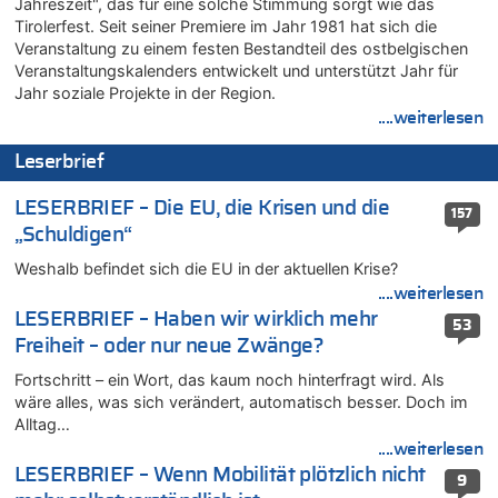
Jahreszeit", das für eine solche Stimmung sorgt wie das
Zweite Hitzewelle in diesem Sommer ist jetzt amtlich
Tirolerfest. Seit seiner Premiere im Jahr 1981 hat sich die
06.08.2026 - 16:10 von Dax zu
Veranstaltung zu einem festen Bestandteil des ostbelgischen
Wasserstand des Rheins in NRW so niedrig wie noch nie
Veranstaltungskalenders entwickelt und unterstützt Jahr für
06.08.2026 - 15:51 von SuperBoy zu
Jahr soziale Projekte in der Region.
Eschweiler: 16-Jähriger soll seine Oma ermordet haben
....weiterlesen
06.08.2026 - 15:42 von PvD zu
Leserbrief
Mehrere Menschen in Londons City niedergestochen
06.08.2026 - 15:42 von Dax zu
LESERBRIEF – Die EU, die Krisen und die
157
Zweite Hitzewelle in diesem Sommer ist jetzt amtlich
„Schuldigen“
06.08.2026 - 15:27 von ne Hondsjong zu
Weshalb befindet sich die EU in der aktuellen Krise?
Zweite Hitzewelle in diesem Sommer ist jetzt amtlich
....weiterlesen
06.08.2026 - 14:57 von Hugo Egon Bernhard von Sinnen zu
LESERBRIEF – Haben wir wirklich mehr
53
Zweite Hitzewelle in diesem Sommer ist jetzt amtlich
Freiheit – oder nur neue Zwänge?
06.08.2026 - 14:51 von Ostbelgien Direkt zu
Fortschritt – ein Wort, das kaum noch hinterfragt wird. Als
Zurück an den Rhein: Hendrich wechselt zum 1. FC Köln
wäre alles, was sich verändert, automatisch besser. Doch im
06.08.2026 - 14:46 von Hugo Egon Bernhard von Sinnen zu
Alltag…
Frau hörte Stimmen aus Haus des verstorbenen Nachbarn
....weiterlesen
06.08.2026 - 14:44 von Coralie zu
LESERBRIEF – Wenn Mobilität plötzlich nicht
9
Zweite Hitzewelle in diesem Sommer ist jetzt amtlich