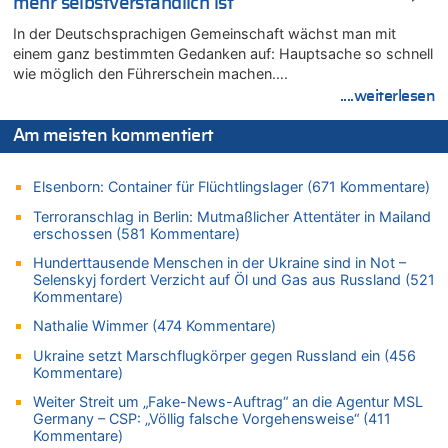
mehr selbstverständlich ist
06.08.2026 - 14:41 von Coralie zu
In der Deutschsprachigen Gemeinschaft wächst man mit
Zweite Hitzewelle in diesem Sommer ist jetzt amtlich
einem ganz bestimmten Gedanken auf: Hauptsache so schnell
06.08.2026 - 14:26 von Hugo Egon Bernhard von Sinnen zu
wie möglich den Führerschein machen….
Zweite Hitzewelle in diesem Sommer ist jetzt amtlich
....weiterlesen
06.08.2026 - 14:11 von Dax zu
Zweite Hitzewelle in diesem Sommer ist jetzt amtlich
Am meisten kommentiert
06.08.2026 - 14:11 von Wolfgang zu
Zurück an den Rhein: Hendrich wechselt zum 1. FC Köln
Elsenborn: Container für Flüchtlingslager (671 Kommentare)
06.08.2026 - 13:59 von Chips zu
Terroranschlag in Berlin: Mutmaßlicher Attentäter in Mailand
Wasserstand des Rheins in NRW so niedrig wie noch nie
erschossen (581 Kommentare)
06.08.2026 - 13:53 von Frage an den Hondsjong zu
Hunderttausende Menschen in der Ukraine sind in Not –
Zweite Hitzewelle in diesem Sommer ist jetzt amtlich
Selenskyj fordert Verzicht auf Öl und Gas aus Russland (521
Kommentare)
06.08.2026 - 13:34 von Zeitzeuge zu
Nathalie Wimmer (474 Kommentare)
Wasserstand des Rheins in NRW so niedrig wie noch nie
06.08.2026 - 13:27 von Hubert F. zu
Ukraine setzt Marschflugkörper gegen Russland ein (456
Kommentare)
Wasserstand des Rheins in NRW so niedrig wie noch nie
Weiter Streit um „Fake-News-Auftrag“ an die Agentur MSL
06.08.2026 - 13:20 von Speck für die Mâuse zu
Germany – CSP: „Völlig falsche Vorgehensweise“ (411
FIFA-Spitze demonstriert Einigkeit trotz Kritik und neuer
Kommentare)
Vorwürfe gegen Präsident Gianni Infantino