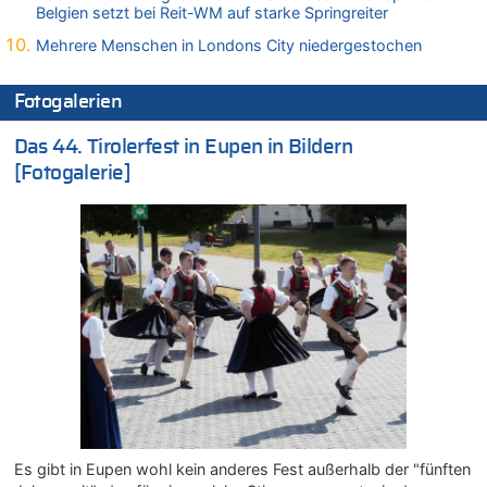
Felice Mazzu soll Cheftrainer der AS Eupen werden
Belgien setzt bei Reit-WM auf starke Springreiter
06.08.2026 - 18:29 von Zahlen zählen Fakten zu
Mehrere Menschen in Londons City niedergestochen
Zweite Hitzewelle in diesem Sommer ist jetzt amtlich
06.08.2026 - 17:51 von ne Hondsjong zu
Fotogalerien
Zweite Hitzewelle in diesem Sommer ist jetzt amtlich
06.08.2026 - 17:24 von Dax zu
Das 44. Tirolerfest in Eupen in Bildern
Zweite Hitzewelle in diesem Sommer ist jetzt amtlich
[Fotogalerie]
06.08.2026 - 17:23 von Hans L. zu
Zweite Hitzewelle in diesem Sommer ist jetzt amtlich
06.08.2026 - 17:21 von Dax zu
Zweite Hitzewelle in diesem Sommer ist jetzt amtlich
06.08.2026 - 17:01 von Wahlstimme? zu
FIFA-Spitze demonstriert Einigkeit trotz Kritik und neuer
Vorwürfe gegen Präsident Gianni Infantino
06.08.2026 - 16:53 von Frage zu
Zweite Hitzewelle in diesem Sommer ist jetzt amtlich
06.08.2026 - 16:39 von Noah Parmentier zu
Zweite Hitzewelle in diesem Sommer ist jetzt amtlich
Es gibt in Eupen wohl kein anderes Fest außerhalb der "fünften
06.08.2026 - 16:36 von Noah Parmentier zu