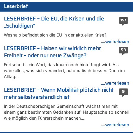
06.08.2026 - 15:42 von PvD zu
Leserbrief
Mehrere Menschen in Londons City niedergestochen
06.08.2026 - 15:42 von Dax zu
LESERBRIEF – Die EU, die Krisen und die
157
Zweite Hitzewelle in diesem Sommer ist jetzt amtlich
„Schuldigen“
06.08.2026 - 15:27 von ne Hondsjong zu
Weshalb befindet sich die EU in der aktuellen Krise?
Zweite Hitzewelle in diesem Sommer ist jetzt amtlich
....weiterlesen
06.08.2026 - 14:57 von Hugo Egon Bernhard von Sinnen zu
LESERBRIEF – Haben wir wirklich mehr
53
Zweite Hitzewelle in diesem Sommer ist jetzt amtlich
Freiheit – oder nur neue Zwänge?
06.08.2026 - 14:51 von Ostbelgien Direkt zu
Fortschritt – ein Wort, das kaum noch hinterfragt wird. Als
Zurück an den Rhein: Hendrich wechselt zum 1. FC Köln
wäre alles, was sich verändert, automatisch besser. Doch im
06.08.2026 - 14:46 von Hugo Egon Bernhard von Sinnen zu
Alltag…
Frau hörte Stimmen aus Haus des verstorbenen Nachbarn
....weiterlesen
06.08.2026 - 14:44 von Coralie zu
LESERBRIEF – Wenn Mobilität plötzlich nicht
9
Zweite Hitzewelle in diesem Sommer ist jetzt amtlich
mehr selbstverständlich ist
06.08.2026 - 14:41 von Coralie zu
In der Deutschsprachigen Gemeinschaft wächst man mit
Zweite Hitzewelle in diesem Sommer ist jetzt amtlich
einem ganz bestimmten Gedanken auf: Hauptsache so schnell
06.08.2026 - 14:26 von Hugo Egon Bernhard von Sinnen zu
wie möglich den Führerschein machen….
Zweite Hitzewelle in diesem Sommer ist jetzt amtlich
....weiterlesen
06.08.2026 - 14:11 von Dax zu