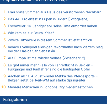
Aachen ab 11. August wieder Mekka des Pferdesports –
Belgien setzt bei Reit-WM auf starke Springreiter
Frau hörte Stimmen aus Haus des verstorbenen Nachbarn
06.08.2026 - 20:43 von 5/11 zu
Das 44. Tirolerfest in Eupen in Bildern [Fotogalerie]
Wasserstand des Rheins in NRW so niedrig wie noch nie
Eschweiler: 16-Jähriger soll seine Oma ermordet haben
06.08.2026 - 20:35 von Wolfgang2 zu
Zurück an den Rhein: Hendrich wechselt zum 1. FC Köln
Wie kam es zur Ceuta-Krise?
06.08.2026 - 20:16 von Panda46 zu
Zweite Hitzewelle in diesem Sommer ist jetzt amtlich
AS Eupen: „Keiner weiß, wohin die Reise geht…“
Remco Evenepoel alleiniger Rekordhalter nach viertem Sieg
06.08.2026 - 19:17 von Guido Scholzen zu
bei der Clasica San Sebastián
Zweite Hitzewelle in diesem Sommer ist jetzt amtlich
Auf Europa ist mal wieder Verlass [Zwischenruf]
06.08.2026 - 19:14 von JoKrings zu
Es gibt mmer mehr Fälle von Fahrerflucht in Belgien –
Zweite Hitzewelle in diesem Sommer ist jetzt amtlich
Fußgänger und Radfahrer sind die häufigsten Opfer
06.08.2026 - 18:40 von Ostbelgien Direkt zu
Aachen ab 11. August wieder Mekka des Pferdesports –
Felice Mazzu soll Cheftrainer der AS Eupen werden
Belgien setzt bei Reit-WM auf starke Springreiter
06.08.2026 - 18:29 von Zahlen zählen Fakten zu
Mehrere Menschen in Londons City niedergestochen
Zweite Hitzewelle in diesem Sommer ist jetzt amtlich
06.08.2026 - 17:51 von ne Hondsjong zu
Fotogalerien
Zweite Hitzewelle in diesem Sommer ist jetzt amtlich