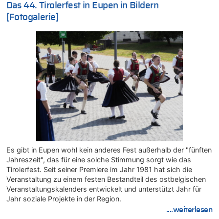
06.08.2026 - 17:24 von Dax zu
Das 44. Tirolerfest in Eupen in Bildern
Zweite Hitzewelle in diesem Sommer ist jetzt amtlich
[Fotogalerie]
06.08.2026 - 17:23 von Hans L. zu
Zweite Hitzewelle in diesem Sommer ist jetzt amtlich
06.08.2026 - 17:21 von Dax zu
Zweite Hitzewelle in diesem Sommer ist jetzt amtlich
06.08.2026 - 17:01 von Wahlstimme? zu
FIFA-Spitze demonstriert Einigkeit trotz Kritik und neuer
Vorwürfe gegen Präsident Gianni Infantino
06.08.2026 - 16:53 von Frage zu
Zweite Hitzewelle in diesem Sommer ist jetzt amtlich
06.08.2026 - 16:39 von Noah Parmentier zu
Zweite Hitzewelle in diesem Sommer ist jetzt amtlich
Es gibt in Eupen wohl kein anderes Fest außerhalb der "fünften
06.08.2026 - 16:36 von Noah Parmentier zu
Jahreszeit", das für eine solche Stimmung sorgt wie das
Zweite Hitzewelle in diesem Sommer ist jetzt amtlich
Tirolerfest. Seit seiner Premiere im Jahr 1981 hat sich die
06.08.2026 - 16:10 von Dax zu
Veranstaltung zu einem festen Bestandteil des ostbelgischen
Wasserstand des Rheins in NRW so niedrig wie noch nie
Veranstaltungskalenders entwickelt und unterstützt Jahr für
06.08.2026 - 15:51 von SuperBoy zu
Jahr soziale Projekte in der Region.
Eschweiler: 16-Jähriger soll seine Oma ermordet haben
....weiterlesen