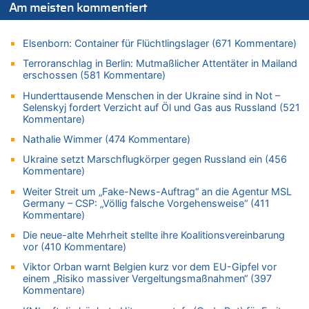
Zweite Hitzewelle in diesem Sommer ist jetzt amtlich
Am meisten kommentiert
06.08.2026 - 14:11 von Wolfgang zu
Zurück an den Rhein: Hendrich wechselt zum 1. FC Köln
Elsenborn: Container für Flüchtlingslager (671 Kommentare)
06.08.2026 - 13:59 von Chips zu
Terroranschlag in Berlin: Mutmaßlicher Attentäter in Mailand
Wasserstand des Rheins in NRW so niedrig wie noch nie
erschossen (581 Kommentare)
06.08.2026 - 13:53 von Frage an den Hondsjong zu
Hunderttausende Menschen in der Ukraine sind in Not –
Zweite Hitzewelle in diesem Sommer ist jetzt amtlich
Selenskyj fordert Verzicht auf Öl und Gas aus Russland (521
Kommentare)
06.08.2026 - 13:34 von Zeitzeuge zu
Nathalie Wimmer (474 Kommentare)
Wasserstand des Rheins in NRW so niedrig wie noch nie
06.08.2026 - 13:27 von Hubert F. zu
Ukraine setzt Marschflugkörper gegen Russland ein (456
Kommentare)
Wasserstand des Rheins in NRW so niedrig wie noch nie
Weiter Streit um „Fake-News-Auftrag“ an die Agentur MSL
06.08.2026 - 13:20 von Speck für die Mâuse zu
Germany – CSP: „Völlig falsche Vorgehensweise“ (411
FIFA-Spitze demonstriert Einigkeit trotz Kritik und neuer
Kommentare)
Vorwürfe gegen Präsident Gianni Infantino
Die neue-alte Mehrheit stellte ihre Koalitionsvereinbarung
06.08.2026 - 12:41 von Hugo Egon Bernhard von Sinnen zu
vor (410 Kommentare)
Frau hörte Stimmen aus Haus des verstorbenen Nachbarn
Viktor Orban warnt Belgien kurz vor dem EU-Gipfel vor
06.08.2026 - 12:36 von Gärlinde zu
einem „Risiko massiver Vergeltungsmaßnahmen“ (397
Aachen ab 11. August wieder Mekka des Pferdesports –
Kommentare)
Belgien setzt bei Reit-WM auf starke Springreiter