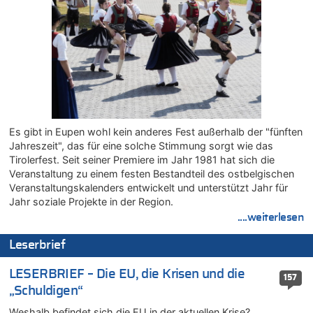
07.08.2026 - 13:01 von Experten? zu
In Belgien missachten zwei von drei Autofahrern das
Tempolimit in 30er-Zonen – Untersuchung von Vias
07.08.2026 - 12:43 von JoKrings zu
Zweite Hitzewelle in diesem Sommer ist jetzt amtlich
07.08.2026 - 12:31 von Fassungslos zu
In Belgien missachten zwei von drei Autofahrern das
Tempolimit in 30er-Zonen – Untersuchung von Vias
Es gibt in Eupen wohl kein anderes Fest außerhalb der "fünften
07.08.2026 - 11:31 von Zuhörer zu
Jahreszeit", das für eine solche Stimmung sorgt wie das
In Belgien missachten zwei von drei Autofahrern das
Tirolerfest. Seit seiner Premiere im Jahr 1981 hat sich die
Tempolimit in 30er-Zonen – Untersuchung von Vias
Veranstaltung zu einem festen Bestandteil des ostbelgischen
07.08.2026 - 11:23 von Dax zu
Veranstaltungskalenders entwickelt und unterstützt Jahr für
In Belgien missachten zwei von drei Autofahrern das
Jahr soziale Projekte in der Region.
Tempolimit in 30er-Zonen – Untersuchung von Vias
....weiterlesen
07.08.2026 - 11:20 von JoKrings zu
Leserbrief
In Belgien missachten zwei von drei Autofahrern das
Tempolimit in 30er-Zonen – Untersuchung von Vias
LESERBRIEF – Die EU, die Krisen und die
157
07.08.2026 - 11:15 von Dax zu
„Schuldigen“
Wie kam es zur Ceuta-Krise?
Weshalb befindet sich die EU in der aktuellen Krise?
07.08.2026 - 11:12 von Frage zu