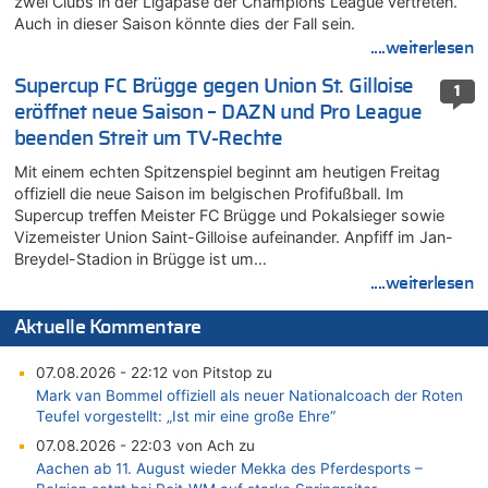
zwei Clubs in der Ligapase der Champions League vertreten.
Auch in dieser Saison könnte dies der Fall sein.
....weiterlesen
Supercup FC Brügge gegen Union St. Gilloise
1
eröffnet neue Saison – DAZN und Pro League
beenden Streit um TV-Rechte
Mit einem echten Spitzenspiel beginnt am heutigen Freitag
offiziell die neue Saison im belgischen Profifußball. Im
Supercup treffen Meister FC Brügge und Pokalsieger sowie
Vizemeister Union Saint-Gilloise aufeinander. Anpfiff im Jan-
Breydel-Stadion in Brügge ist um…
....weiterlesen
Aktuelle Kommentare
07.08.2026 - 22:12 von Pitstop zu
Mark van Bommel offiziell als neuer Nationalcoach der Roten
Teufel vorgestellt: „Ist mir eine große Ehre“
07.08.2026 - 22:03 von Ach zu
Aachen ab 11. August wieder Mekka des Pferdesports –