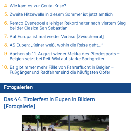
In Belgien missachten zwei von drei Autofahrern das
Wie kam es zur Ceuta-Krise?
Tempolimit in 30er-Zonen – Untersuchung von Vias
Zweite Hitzewelle in diesem Sommer ist jetzt amtlich
07.08.2026 - 14:33 von Ostbelgien Direkt zu
Offiziell: Van Bommel wird Belgiens Nationaltrainer
Remco Evenepoel alleiniger Rekordhalter nach viertem Sieg
bei der Clasica San Sebastián
07.08.2026 - 13:39 von alter weißer mann zu
Zurück an den Rhein: Hendrich wechselt zum 1. FC Köln
Auf Europa ist mal wieder Verlass [Zwischenruf]
07.08.2026 - 13:39 von Ach zu
AS Eupen: „Keiner weiß, wohin die Reise geht…“
Aachen ab 11. August wieder Mekka des Pferdesports –
Aachen ab 11. August wieder Mekka des Pferdesports –
Belgien setzt bei Reit-WM auf starke Springreiter
Belgien setzt bei Reit-WM auf starke Springreiter
07.08.2026 - 13:31 von Guido Scholzen zu
Es gibt mmer mehr Fälle von Fahrerflucht in Belgien –
Wasserstand des Rheins in NRW so niedrig wie noch nie
Fußgänger und Radfahrer sind die häufigsten Opfer
07.08.2026 - 13:23 von JoKrings zu
In Belgien missachten zwei von drei Autofahrern das
Fotogalerien
Tempolimit in 30er-Zonen – Untersuchung von Vias
07.08.2026 - 13:20 von JoKrings zu
Das 44. Tirolerfest in Eupen in Bildern
In Belgien missachten zwei von drei Autofahrern das
[Fotogalerie]
Tempolimit in 30er-Zonen – Untersuchung von Vias
07.08.2026 - 13:04 von Kein Raser zu
In Belgien missachten zwei von drei Autofahrern das
Tempolimit in 30er-Zonen – Untersuchung von Vias