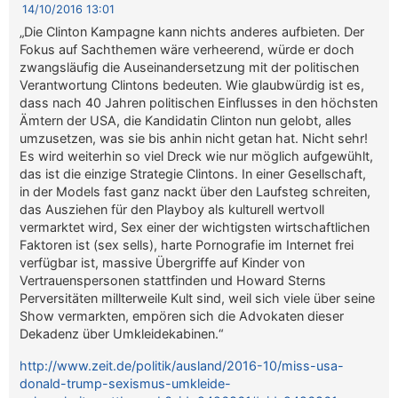
14/10/2016 13:01
„Die Clinton Kampagne kann nichts anderes aufbieten. Der
Fokus auf Sachthemen wäre verheerend, würde er doch
zwangsläufig die Auseinandersetzung mit der politischen
Verantwortung Clintons bedeuten. Wie glaubwürdig ist es,
dass nach 40 Jahren politischen Einflusses in den höchsten
Ämtern der USA, die Kandidatin Clinton nun gelobt, alles
umzusetzen, was sie bis anhin nicht getan hat. Nicht sehr!
Es wird weiterhin so viel Dreck wie nur möglich aufgewühlt,
das ist die einzige Strategie Clintons. In einer Gesellschaft,
in der Models fast ganz nackt über den Laufsteg schreiten,
das Ausziehen für den Playboy als kulturell wertvoll
vermarktet wird, Sex einer der wichtigsten wirtschaftlichen
Faktoren ist (sex sells), harte Pornografie im Internet frei
verfügbar ist, massive Übergriffe auf Kinder von
Vertrauenspersonen stattfinden und Howard Sterns
Perversitäten millterweile Kult sind, weil sich viele über seine
Show vermarkten, empören sich die Advokaten dieser
Dekadenz über Umkleidekabinen.“
http://www.zeit.de/politik/ausland/2016-10/miss-usa-
donald-trump-sexismus-umkleide-