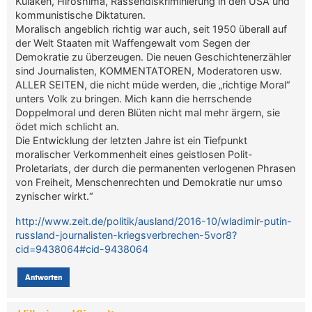
Kulaken, Hiroshima, Rassendiskriminierung in den USA und
kommunistische Diktaturen.
Moralisch angeblich richtig war auch, seit 1950 überall auf
der Welt Staaten mit Waffengewalt vom Segen der
Demokratie zu überzeugen. Die neuen Geschichtenerzähler
sind Journalisten, KOMMENTATOREN, Moderatoren usw.
ALLER SEITEN, die nicht müde werden, die „richtige Moral“
unters Volk zu bringen. Mich kann die herrschende
Doppelmoral und deren Blüten nicht mal mehr ärgern, sie
ödet mich schlicht an.
Die Entwicklung der letzten Jahre ist ein Tiefpunkt
moralischer Verkommenheit eines geistlosen Polit-
Proletariats, der durch die permanenten verlogenen Phrasen
von Freiheit, Menschenrechten und Demokratie nur umso
zynischer wirkt.“
http://www.zeit.de/politik/ausland/2016-10/wladimir-putin-
russland-journalisten-kriegsverbrechen-5vor8?
cid=9438064#cid-9438064
Antworten