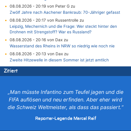
08.08.2026 - 20:19 von Peter G zu
Zwölf Jahre nach Aachener Bankraub: 70-Jähriger gefasst
08.08.2026 - 20:17 von Russentrolle zu
Leipzig, Mechernich und die Frage: Wer steckt hinter den
Drohnen mit Strengstoff? War es Russland?
08.08.2026 - 20:16 von Dax zu
Wasserstand des Rheins in NRW so niedrig wie noch nie
08.08.2026 - 20:13 von Dax zu
Zweite Hitzewelle in diesem Sommer ist jetzt amtlich
08.08.2026 - 20:09 von Dax zu
Zitiert
Zweite Hitzewelle in diesem Sommer ist jetzt amtlich
08.08.2026 - 20:06 von Dax zu
Zweite Hitzewelle in diesem Sommer ist jetzt amtlich
„Man müsste Infantino zum Teufel jagen und die
08.08.2026 - 19:00 von Peter G zu
FIFA auflösen und neu erfinden. Aber eher wird
Leipzig, Mechernich und die Frage: Wer steckt hinter den
die Schweiz Weltmeister, als dass das passiert.“
Drohnen mit Strengstoff? War es Russland?
08.08.2026 - 18:48 von Marcel Scholzen Eimerscheid zu
Reporter-Legende Marcel Reif
Leipzig, Mechernich und die Frage: Wer steckt hinter den
Drohnen mit Strengstoff? War es Russland?