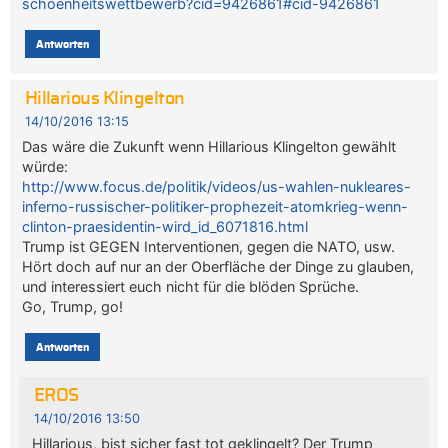
schoenheitswettbewerb?cid=9426861#cid-9426861
Antworten
Hillarious Klingelton
14/10/2016 13:15
Das wäre die Zukunft wenn Hillarious Klingelton gewählt
würde:
http://www.focus.de/politik/videos/us-wahlen-nukleares-
inferno-russischer-politiker-prophezeit-atomkrieg-wenn-
clinton-praesidentin-wird_id_6071816.html
Trump ist GEGEN Interventionen, gegen die NATO, usw.
Hört doch auf nur an der Oberfläche der Dinge zu glauben,
und interessiert euch nicht für die blöden Sprüche.
Go, Trump, go!
Antworten
EROS
14/10/2016 13:50
Hillarious, bist sicher fast tot geklingelt? Der Trump