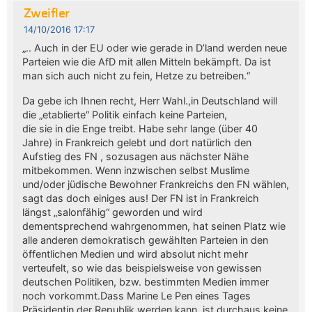
Zweifler
14/10/2016 17:17
„.. Auch in der EU oder wie gerade in D’land werden neue
Parteien wie die AfD mit allen Mitteln bekämpft. Da ist
man sich auch nicht zu fein, Hetze zu betreiben.“
Da gebe ich Ihnen recht, Herr Wahl.,in Deutschland will
die „etablierte“ Politik einfach keine Parteien,
die sie in die Enge treibt. Habe sehr lange (über 40
Jahre) in Frankreich gelebt und dort natürlich den
Aufstieg des FN , sozusagen aus nächster Nähe
mitbekommen. Wenn inzwischen selbst Muslime
und/oder jüdische Bewohner Frankreichs den FN wählen,
sagt das doch einiges aus! Der FN ist in Frankreich
längst „salonfähig“ geworden und wird
dementsprechend wahrgenommen, hat seinen Platz wie
alle anderen demokratisch gewählten Parteien in den
öffentlichen Medien und wird absolut nicht mehr
verteufelt, so wie das beispielsweise von gewissen
deutschen Politiken, bzw. bestimmten Medien immer
noch vorkommt.Dass Marine Le Pen eines Tages
Präsidentin der Republik werden kann, ist durchaus keine